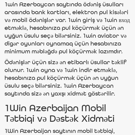
1win Azerbaycan saytında ödəniş üsulları
arasında bank kartları, elektron pul kisələri
və mobil ödənişlər var. 1win giriş və 1win вход
etməklə, hesabınıza pul köçürmək üçün ən
uyğun üsulu seçə bilərsiniz. 1win aviator və
digər oyunları oynamaq üçün hesabınıza
minimum məbləğdə pul köçürmək lazımdır.
Ödənişlər üçün sizə ən etibarlı üsullar təklif
olunur. 1win oyna və 1win indir etməklə,
hesabınıza pul köçürmək üçün ən uyğun
üsulu seçə bilərsiniz. 1win Azerbaycan
saytında sizə ən yaxşı xidmət göstərilir.
1Win Azerbaijan Mobil
Tətbiqi və Dəstək Xidməti
1Win Azerbaijan saytının mobil tətbiqi,