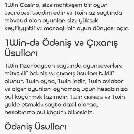
1Win Casino, sizə möhtəşəm bir oyun
təcrübəsi təqdim edir və 1win az saytında
mövcud olan oyunlar, sizə yüksək
keyfiyyətli və maraqlı bir oyun dünyası açır.
1Win-də Ödəniş və Çıxarış
Üsulları
1Win Azerbaycan saytında oyunsevərlərə
müxtəlif ödəniş və çıxarış üsulları təklif
olunur. 1win oyna, 1win indir, 1win aviator
və digər oyunları oynamaq üçün hesabınıza
pul köçürmək lazımdır. 1win скачать və 1win
yukle etməklə sayta daxil olaraq,
hesabınıza pul köçürə bilərsiniz.
Ödəniş Üsulları