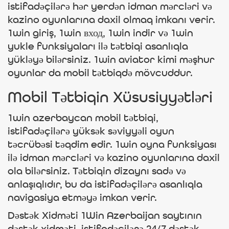
istifadəçilərə hər yerdən idman mərcləri və
kazino oyunlarına daxil olmaq imkanı verir.
1win giriş, 1win вход, 1win indir və 1win
yukle funksiyaları ilə tətbiqi asanlıqla
yükləyə bilərsiniz. 1win aviator kimi məşhur
oyunlar da mobil tətbiqdə mövcuddur.
Mobil Tətbiqin Xüsusiyyətləri
1win azerbaycan mobil tətbiqi,
istifadəçilərə yüksək səviyyəli oyun
təcrübəsi təqdim edir. 1win oyna funksiyası
ilə idman mərcləri və kazino oyunlarına daxil
ola bilərsiniz. Tətbiqin dizaynı sadə və
anlaşıqlıdır, bu da istifadəçilərə asanlıqla
navigasiya etməyə imkan verir.
Dəstək Xidməti 1Win Azerbaijan saytının