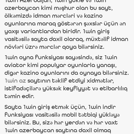
1Win Azerbaijan, 1win yukle və 1win
azerbaycan kimi məşhur olan bu sayt,
ölkəmizdə idman mərcləri və kazino
oyunlarına maraq göstərən şəxslər üçün ən
yaxşı variantlardan biridir. 1win giriş
vasitəsilə sayta daxil olaraq, müxtəlif idman
növləri üzrə mərclər qoya bilərsiniz.
1win oyna funksiyası sayəsində, siz 1win
aviator kimi populyar oyunlarla yanaşı,
digər kazino oyunlarını da oynaya bilərsiniz.
1win az
saytının təklif etdiyi xidmətlər,
istifadəçilərə yüksək keyfiyyət və etibarlılıq
təmin edir.
Sayta 1win giriş etmək üçün, 1win indir
funksiyası vasitəsilə mobil tətbiqi yükləyə
bilərsiniz. Bu, sizə hər yerdən və hər vaxt
1win azerbaycan saytına daxil olmaq