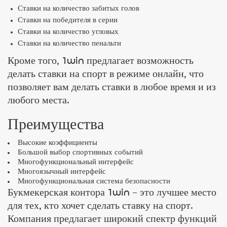
Ставки на количество забитых голов
Ставки на победителя в серии
Ставки на количество угловых
Ставки на количество пенальти
Кроме того, 1win предлагает возможность
делать ставки на спорт в режиме онлайн, что
позволяет вам делать ставки в любое время и из
любого места.
Преимущества
Высокие коэффициенты
Большой выбор спортивных событий
Многофункциональный интерфейс
Многоязычный интерфейс
Многофункциональная система безопасности
Букмекерская контора 1win – это лучшее место
для тех, кто хочет сделать ставку на спорт.
Компания предлагает широкий спектр функций