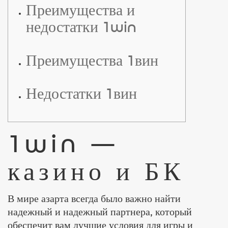
Преимущества и
недостатки 1win
Преимущества 1вин
Недостатки 1вин
1win —
казино и БК
В мире азарта всегда было важно найти
надежный и надежный партнера, который
обеспечит вам лучшие условия для игры и