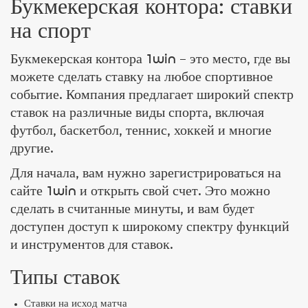
Букмекерская контора: ставки
на спорт
Букмекерская контора 1win – это место, где вы
можете сделать ставку на любое спортивное
событие. Компания предлагает широкий спектр
ставок на различные виды спорта, включая
футбол, баскетбол, теннис, хоккей и многие
другие.
Для начала, вам нужно зарегистрироваться на
сайте 1win и открыть свой счет. Это можно
сделать в считанные минуты, и вам будет
доступен доступ к широкому спектру функций
и инструментов для ставок.
Типы ставок
Ставки на исход матча