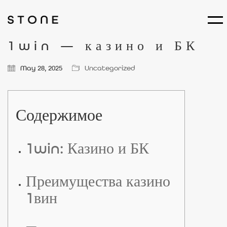
1win — казино и БК
May 28, 2025
Uncategorized
Содержимое
1win: Казино и БК
Преимущества казино
1вин