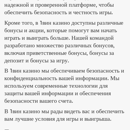
надежной и проверенной платформе, чтобы
обеспечить безопасность и честность игры.
Кроме того, в 1вин казино доступны различные
бонусы и акции, которые помогут вам начать
играть и выиграть больше. Нашей командой
разработано множество различных бонусов,
включая приветственные бонусы, бонусы за
депозит и бонусы за игру.
В 1вин казино мы обеспечиваем безопасность и
конфиденциальность вашей информации. Мы
используем современные технологии для
защиты вашей информации и обеспечения
безопасности вашего счета.
В 1вин казино мы рады видеть вас и обеспечить
вам лучшие условия для игры и выигрыша.