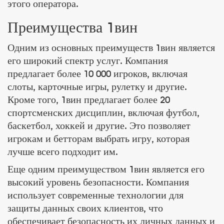
этого оператора.
Преимущества 1вин
Одним из основных преимуществ 1вин является
его широкий спектр услуг. Компания
предлагает более 10 000 игроков, включая
слоты, карточные игры, рулетку и другие.
Кроме того, 1вин предлагает более 20
спортсменских дисциплин, включая футбол,
баскетбол, хоккей и другие. Это позволяет
игрокам и бетторам выбрать игру, которая
лучше всего подходит им.
Еще одним преимуществом 1вин является его
высокий уровень безопасности. Компания
использует современные технологии для
защиты данных своих клиентов, что
обеспечивает безопасность их личных данных и