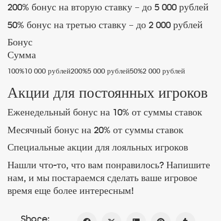
200% бонус на вторую ставку – до 5 000 рублей
50% бонус на третью ставку – до 2 000 рублей
Бонус
Сумма
100%
10 000 рублей
200%
5 000 рублей
50%
2 000 рублей
Акции для постоянных игроков
Еженедельный бонус на 10% от суммы ставок
Месячный бонус на 20% от суммы ставок
Специальные акции для лояльных игроков
Нашли что-то, что вам понравилось? Напишите
нам, и мы постараемся сделать ваше игровое
время еще более интересным!
Share: