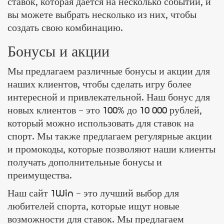
ставок, которая дается на несколько событий, и
вы можете выбрать несколько из них, чтобы
создать свою комбинацию.
Бонусы и акции
Мы предлагаем различные бонусы и акции для
наших клиентов, чтобы сделать игру более
интересной и привлекательной. Наш бонус для
новых клиентов – это 100% до 10 000 рублей,
который можно использовать для ставок на
спорт. Мы также предлагаем регулярные акции
и промокоды, которые позволяют наши клиенты
получать дополнительные бонусы и
преимущества.
Наш сайт 1Win – это лучший выбор для
любителей спорта, которые ищут новые
возможности для ставок. Мы предлагаем