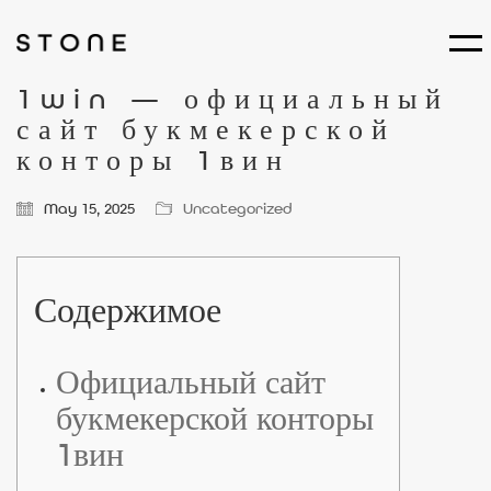
1win — официальный
сайт букмекерской
конторы 1вин
May 15, 2025
Uncategorized
Содержимое
Официальный сайт
букмекерской конторы
1вин