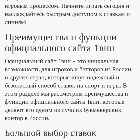
игровым процессом. Начните играть сегодня и
наслаждайтесь быстрым доступом к ставкам и
линиям!
Преимущества и функции
официального сайта 1вин
Официальный сайт 1вин – это уникальная
возможность для игроков и бетторов из России
и других стран, которые ищут надежный и
безопасный способ ставок на спорт и игры. В
этом разделе мы рассмотрим преимущества и
функции официального сайта 1вин, которые
делают его одним из лучших букмекерских
контор в России.
Большой выбор ставок