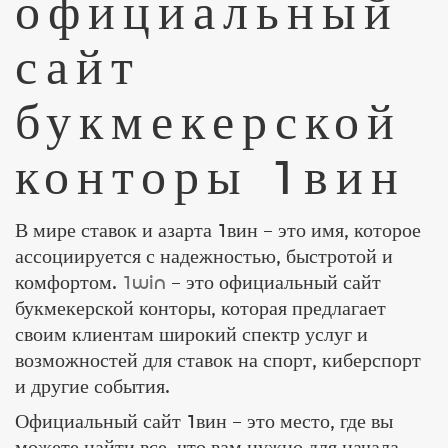
официальный
сайт
букмекерской
конторы 1вин
В мире ставок и азарта 1вин – это имя, которое
ассоциируется с надежностью, быстротой и
комфортом.
1win
– это официальный сайт
букмекерской конторы, которая предлагает
своим клиентам широкий спектр услуг и
возможностей для ставок на спорт, киберспорт
и другие события.
Официальный сайт 1вин – это место, где вы