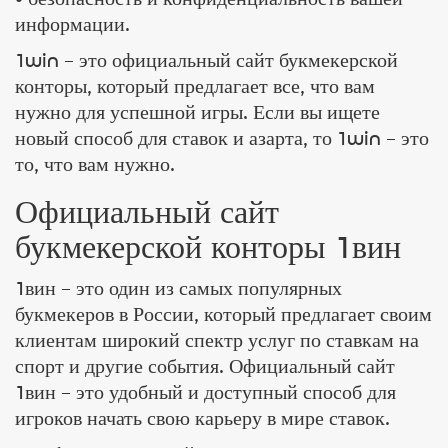
• безопасность и конфиденциальность вашей
информации.
1win – это официальный сайт букмекерской
конторы, который предлагает все, что вам
нужно для успешной игры. Если вы ищете
новый способ для ставок и азарта, то 1win – это
то, что вам нужно.
Официальный сайт
букмекерской конторы 1вин
1вин – это один из самых популярных
букмекеров в России, который предлагает своим
клиентам широкий спектр услуг по ставкам на
спорт и другие события. Официальный сайт
1вин – это удобный и доступный способ для
игроков начать свою карьеру в мире ставок.