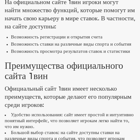
На официальном сайте 1вин игроки могут
найти множество функций, которые помогут им
начать свою карьеру в мире ставок. В частности,
на сайте доступны:
Возможность регистрации и открытия счета
Возможность ставки на различные виды спорта и события
Возможность просмотра результатов ставок и статистики
Преимущества официального
сайта 1вин
Официальный сайт 1вин имеет несколько
преимуществ, которые делают его популярным
среди игроков:
Удобство использования: сайт имеет простой и интуитивно
понятный интерфейс, что позволяет игрокам легко найти то,
что им нужно.
Большой выбор ставок: на сайте доступны ставки на
различные виды спорта и события, что позволяет игрокам