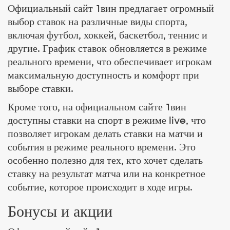
Официальный сайт 1вин предлагает огромный
выбор ставок на различные виды спорта,
включая футбол, хоккей, баскетбол, теннис и
другие. График ставок обновляется в режиме
реального времени, что обеспечивает игрокам
максимальную доступность и комфорт при
выборе ставки.
Кроме того, на официальном сайте 1вин
доступны ставки на спорт в режиме live, что
позволяет игрокам делать ставки на матчи и
события в режиме реального времени. Это
особенно полезно для тех, кто хочет сделать
ставку на результат матча или на конкретное
событие, которое происходит в ходе игры.
Бонусы и акции