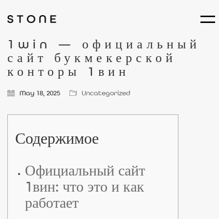
1win — официальный
сайт букмекерской
конторы 1вин
May 18, 2025
Uncategorized
Содержимое
Официальный сайт
1вин: что это и как
работает