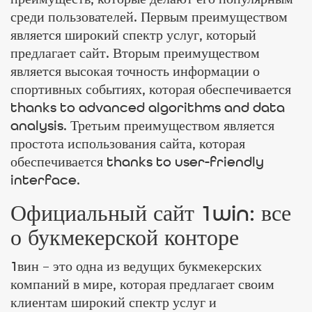
среди пользователей. Первым преимуществом
является широкий спектр услуг, который
предлагает сайт. Вторым преимуществом
является высокая точность информации о
спортивных событиях, которая обеспечивается
thanks to advanced algorithms and data
analysis. Третьим преимуществом является
простота использования сайта, которая
обеспечивается thanks to user-friendly
interface.
Официальный сайт 1win: все
о букмекерской конторе
1вин – это одна из ведущих букмекерских
компаний в мире, которая предлагает своим
клиентам широкий спектр услуг и