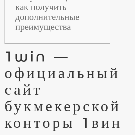
как получить
дополнительные
преимущества
1win —
официальный
сайт
букмекерской
конторы 1вин