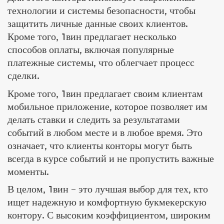
технологии и системы безопасности, чтобы
защитить личные данные своих клиентов.
Кроме того, 1вин предлагает несколько
способов оплаты, включая популярные
платежные системы, что облегчает процесс
сделки.
Кроме того, 1вин предлагает своим клиентам
мобильное приложение, которое позволяет им
делать ставки и следить за результатами
событий в любом месте и в любое время. Это
означает, что клиенты конторы могут быть
всегда в курсе событий и не пропустить важные
моменты.
В целом, 1вин – это лучшая выбор для тех, кто
ищет надежную и комфортную букмекерскую
контору. С высоким коэффициентом, широким