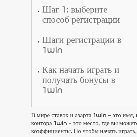
Шаг 1: выберите
способ регистрации
Шаги регистрации в
1win
Как начать играть и
получать бонусы в
1win
В мире ставок и азарта 1win – это имя
контора 1win – это место, где вы может
коэффициенты. Но чтобы начать играть,