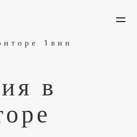
онторе 1вин
ия в
торе