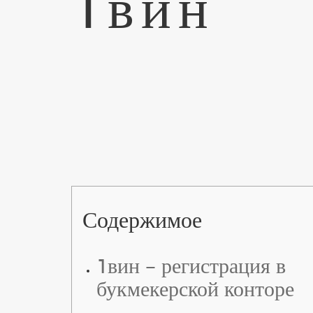
1вин
Содержимое
1вин – регистрация в
букмекерской конторе