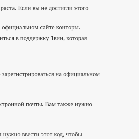
раста. Если вы не достигли этого
а официальном сайте конторы.
иться в поддержку 1вин, которая
о зарегистрироваться на официальном
ектронной почты. Вам также нужно
 нужно ввести этот код, чтобы