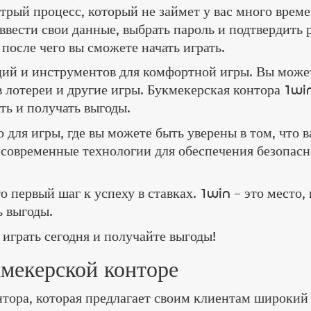
стрый процесс, который не займет у вас много врем
ввести свои данные, выбрать пароль и подтвердить 
после чего вы сможете начать играть.
ий и инструментов для комфортной игры. Вы может
 в лотереи и другие игры. Букмекерская контора 1w
ть и получать выгоды.
о для игры, где вы можете быть уверены в том, что
 современные технологии для обеспечения безопас
о первый шаг к успеху в ставках. 1win – это место,
ь выгоды.
играть сегодня и получайте выгоды!
кмекерской конторе
нтора, которая предлагает своим клиентам широкий