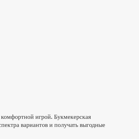
и комфортной игрой. Букмекерская
 спектра вариантов и получать выгодные