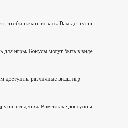
т, чтобы начать играть. Вам доступны
ь для игры. Бонусы могут быть в виде
ам доступны различные виды игр,
другие сведения. Вам также доступны