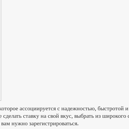
, которое ассоциируется с надежностью, быстротой 
е сделать ставку на свой вкус, выбрать из широкого
 вам нужно зарегистрироваться.