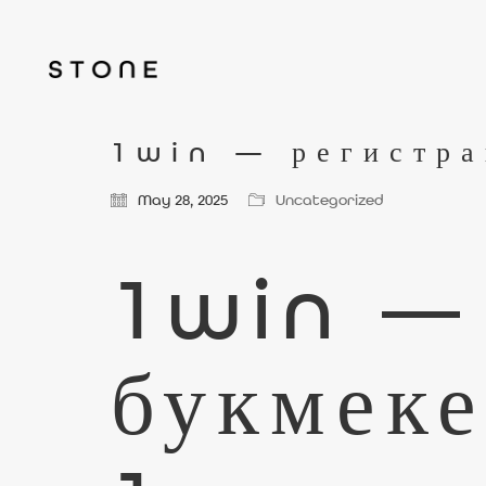
1win — регистра
May 28, 2025
Uncategorized
1win — 
букмеке