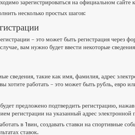
бходимо зарегистрироваться на официальном сайте 
олнить несколько простых шагов:
егистрации
регистрации – это может быть регистрация через ф
лучае, вам нужно будет ввести некоторые сведения 
ые сведения, такие как имя, фамилия, адрес элект
вы хотите работать – это может быть рубль, евро ил
будет предложено подтвердить регистрацию, нажав 
нием регистрации на указанный адрес электронной 
аботать в 1вин, создавать ставки на спортивные со
ьтатах ставок.