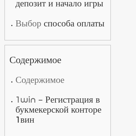
депозит и начало игры
Выбор
способа оплаты
Содержимое
Содержимое
1win
– Регистрация в
букмекерской конторе
1вин