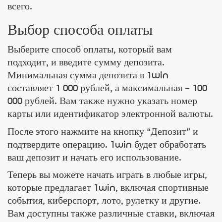
всего.
Выбор способа оплаты
Выберите способ оплаты, который вам
подходит, и введите сумму депозита.
Минимальная сумма депозита в 1win
составляет 1 000 рублей, а максимальная – 100
000 рублей. Вам также нужно указать номер
карты или идентификатор электронной валюты.
После этого нажмите на кнопку “Депозит” и
подтвердите операцию. 1win будет обработать
ваш депозит и начать его использование.
Теперь вы можете начать играть в любые игры,
которые предлагает 1win, включая спортивные
события, киберспорт, лото, рулетку и другие.
Вам доступны также различные ставки, включая