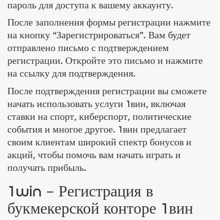
пароль для доступа к вашему аккаунту.
После заполнения формы регистрации нажмите
на кнопку “Зарегистрироваться”. Вам будет
отправлено письмо с подтверждением
регистрации. Откройте это письмо и нажмите
на ссылку для подтверждения.
После подтверждения регистрации вы сможете
начать использовать услуги 1вин, включая
ставки на спорт, киберспорт, политические
события и многое другое. 1вин предлагает
своим клиентам широкий спектр бонусов и
акций, чтобы помочь вам начать играть и
получать прибыль.
1win – Регистрация в
букмекерской конторе 1вин