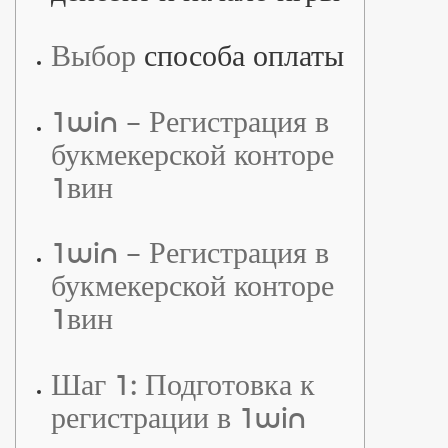
Выбор
способа оплаты
1win – Регистрация в
букмекерской конторе
1вин
1win – Регистрация в
букмекерской конторе
1вин
Шаг 1: Подготовка к
регистрации в 1win