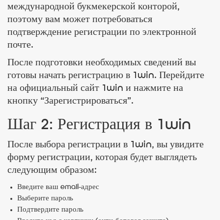
международной букмекерской конторой,
поэтому вам может потребоваться
подтверждение регистрации по электронной
почте.
После подготовки необходимых сведений вы
готовы начать регистрацию в 1win. Перейдите
на официальный сайт 1win и нажмите на
кнопку “Зарегистрироваться”.
Шаг 2: Регистрация в 1win
После выбора регистрации в 1win, вы увидите
форму регистрации, которая будет выглядеть
следующим образом:
Введите ваш email-адрес
Выберите пароль
Подтвердите пароль