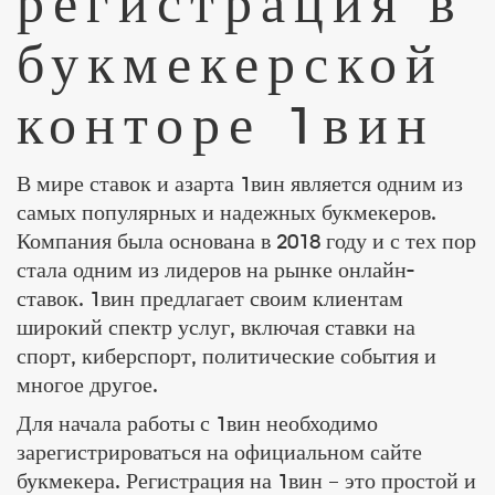
регистрация в
букмекерской
конторе 1вин
В мире ставок и азарта 1вин является одним из
самых популярных и надежных букмекеров.
Компания была основана в 2018 году и с тех пор
стала одним из лидеров на рынке онлайн-
ставок. 1вин предлагает своим клиентам
широкий спектр услуг, включая ставки на
спорт, киберспорт, политические события и
многое другое.
Для начала работы с 1вин необходимо
зарегистрироваться на официальном сайте
букмекера. Регистрация на 1вин – это простой и