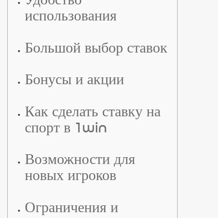
Удобство
использования
Большой выбор ставок
Бонусы и акции
Как сделать ставку на
спорт в 1win
Возможности для
новых игроков
Ограничения и