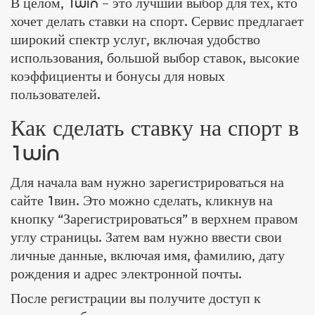
В целом, 1win – это лучший выбор для тех, кто
хочет делать ставки на спорт. Сервис предлагает
широкий спектр услуг, включая удобство
использования, большой выбор ставок, высокие
коэффициенты и бонусы для новых
пользователей.
Как сделать ставку на спорт в
1win
Для начала вам нужно зарегистрироваться на
сайте 1вин. Это можно сделать, кликнув на
кнопку “Зарегистрироваться” в верхнем правом
углу страницы. Затем вам нужно ввести свои
личные данные, включая имя, фамилию, дату
рождения и адрес электронной почты.
После регистрации вы получите доступ к