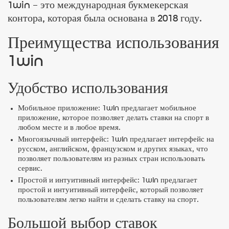
1win – это международная букмекерская
контора, которая была основана в 2018 году.
Преимущества использования
1win
Удобство использования
Мобильное приложение: 1win предлагает мобильное
приложение, которое позволяет делать ставки на спорт в
любом месте и в любое время.
Многоязычный интерфейс: 1win предлагает интерфейс на
русском, английском, французском и других языках, что
позволяет пользователям из разных стран использовать
сервис.
Простой и интуитивный интерфейс: 1win предлагает
простой и интуитивный интерфейс, который позволяет
пользователям легко найти и сделать ставку на спорт.
Большой выбор ставок