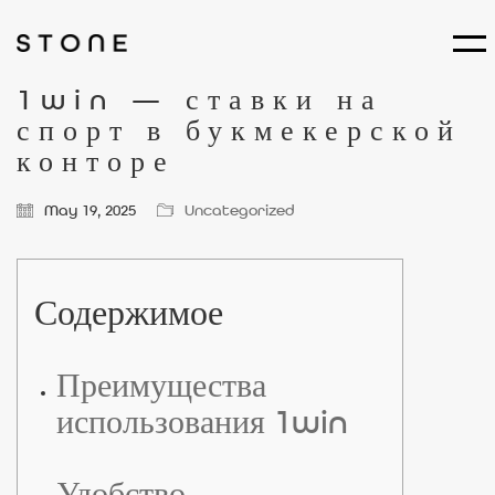
1win — ставки на
спорт в букмекерской
конторе
May 19, 2025
Uncategorized
Содержимое
Преимущества
использования 1win