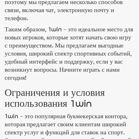
поэтому мы предлагаем несколько способов
связи, включая чат, электронную почту и
телефон.
Таким образом, 1win – это идеальное место для
новых игроков, которые хотят начать свою игру
с преимуществом. Мы предлагаем выгодные
условия, широкий спектр спортивных событий,
удобный интерфейс и поддержку, если у вас
возникнут вопросы. Начните играть с нами
сегодня!
Ограничения и условия
использования 1win
1win – это популярная букмекерская контора,
которая предлагает своим клиентам широкий
спектр услуг и функций для ставок на спорт.