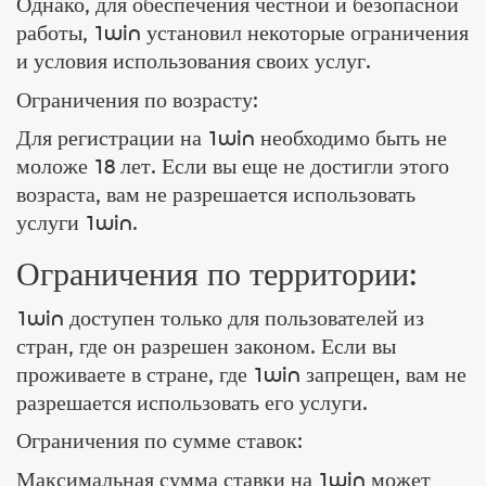
Однако, для обеспечения честной и безопасной
работы, 1win установил некоторые ограничения
и условия использования своих услуг.
Ограничения по возрасту:
Для регистрации на 1win необходимо быть не
моложе 18 лет. Если вы еще не достигли этого
возраста, вам не разрешается использовать
услуги 1win.
Ограничения по территории:
1win доступен только для пользователей из
стран, где он разрешен законом. Если вы
проживаете в стране, где 1win запрещен, вам не
разрешается использовать его услуги.
Ограничения по сумме ставок:
Максимальная сумма ставки на 1win может