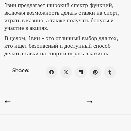
1вин предлагает широкий спектр функций,
включая возможность делать ставки на спорт,
играть в казино, а также получать бонусы и
участие в акциях.
В целом, 1вин – это отличный выбор для тех,
кто ищет безопасный и доступный способ
делать ставки на спорт и играть в казино.
Share: