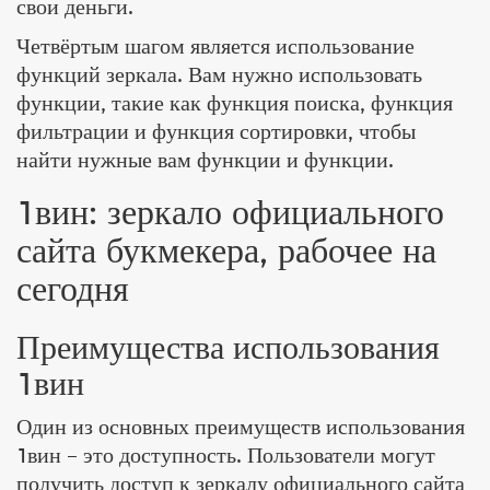
свои деньги.
Четвёртым шагом является использование
функций зеркала. Вам нужно использовать
функции, такие как функция поиска, функция
фильтрации и функция сортировки, чтобы
найти нужные вам функции и функции.
1вин: зеркало официального
сайта букмекера, рабочее на
сегодня
Преимущества использования
1вин
Один из основных преимуществ использования
1вин – это доступность. Пользователи могут
получить доступ к зеркалу официального сайта