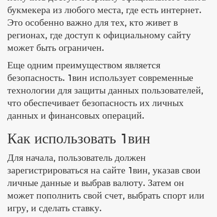
букмекера из любого места, где есть интернет.
Это особенно важно для тех, кто живет в
регионах, где доступ к официальному сайту
может быть ограничен.
Еще одним преимуществом является
безопасность. 1вин использует современные
технологии для защиты данных пользователей,
что обеспечивает безопасность их личных
данных и финансовых операций.
Как использовать 1вин
Для начала, пользователь должен
зарегистрироваться на сайте 1вин, указав свои
личные данные и выбрав валюту. Затем он
может пополнить свой счет, выбрать спорт или
игру, и сделать ставку.