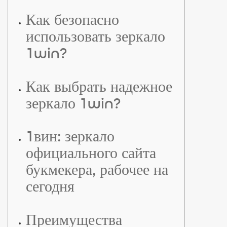
Как безопасно
использовать зеркало
1win?
Как выбрать надежное
зеркало 1win?
1вин: зеркало
официального сайта
букмекера, рабочее на
сегодня
Преимущества