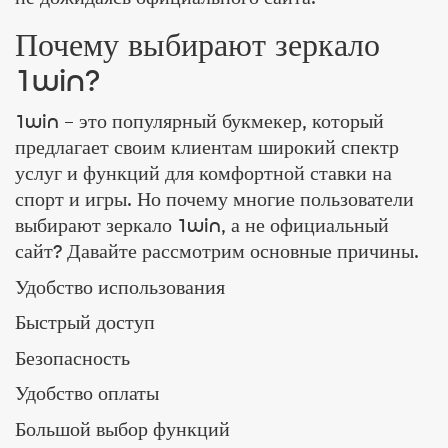
Почему выбирают зеркало
1win?
1win – это популярный букмекер, который
предлагает своим клиентам широкий спектр
услуг и функций для комфортной ставки на
спорт и игры. Но почему многие пользователи
выбирают зеркало 1win, а не официальный
сайт? Давайте рассмотрим основные причины.
Удобство использования
Быстрый доступ
Безопасность
Удобство оплаты
Большой выбор функций