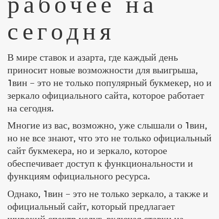
рабочее на
сегодня
В мире ставок и азарта, где каждый день
приносит новые возможности для выигрыша,
1вин – это не только популярный букмекер, но и
зеркало официального сайта, которое работает
на сегодня.
Многие из вас, возможно, уже слышали о 1вин,
но не все знают, что это не только официальный
сайт букмекера, но и зеркало, которое
обеспечивает доступ к функциональности и
функциям официального ресурса.
Однако, 1вин – это не только зеркало, а также и
официальный сайт, который предлагает