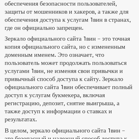
обеспечения безопасности пользователей,
защиты от мошенников и хакеров, а также для
обеспечения доступа к услугам 1вин в странах,
где он официально запрещен.
Зеркало официального сайта 1вин – это точная
копия официального сайта, но с измененным
доменным именем. Это означает, что
пользователь может продолжать пользоваться
услугами 1вин, не изменяя свои привычки и
привычный способ доступа к сайту. Зеркало
официального сайта 1вин обеспечивает полный
доступ к услугам букмекера, включая
регистрацию, депозит, снятие выигрыша, а
также доступ к информации о ставках и
результатах.
В целом, зеркало официального сайта 1вин –
это безопасный и надежный способ доступа к