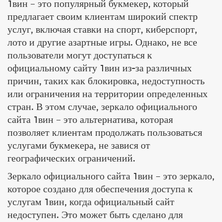
1вин – это популярный букмекер, который
предлагает своим клиентам широкий спектр
услуг, включая ставки на спорт, киберспорт,
лото и другие азартные игры. Однако, не все
пользователи могут доступаться к
официальному сайту 1вин из-за различных
причин, таких как блокировка, недоступность
или ограничения на территории определенных
стран. В этом случае, зеркало официального
сайта 1вин – это альтернатива, которая
позволяет клиентам продолжать пользоваться
услугами букмекера, не завися от
географических ограничений.
Зеркало официального сайта 1вин – это зеркало,
которое создано для обеспечения доступа к
услугам 1вин, когда официальный сайт
недоступен. Это может быть сделано для