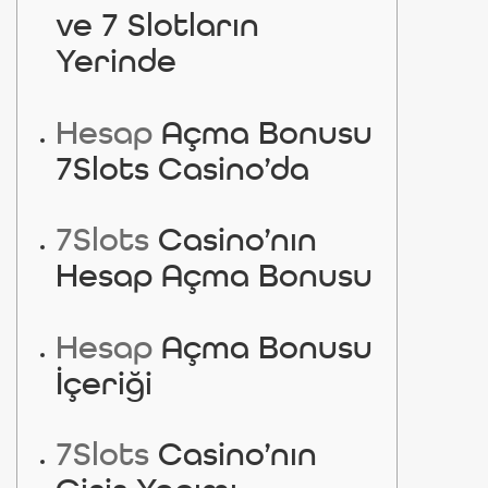
ve 7 Slotların
Yerinde
Hesap
Açma Bonusu
7Slots Casino’da
7Slots
Casino’nın
Hesap Açma Bonusu
Hesap
Açma Bonusu
İçeriği
7Slots
Casino’nın