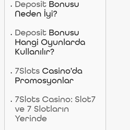
Deposit
Bonusu
Neden İyi?
Deposit
Bonusu
Hangi Oyunlarda
Kullanılır?
7Slots
Casino’da
Promosyonlar
7Slots Casino: Slot7
ve 7 Slotların
Yerinde