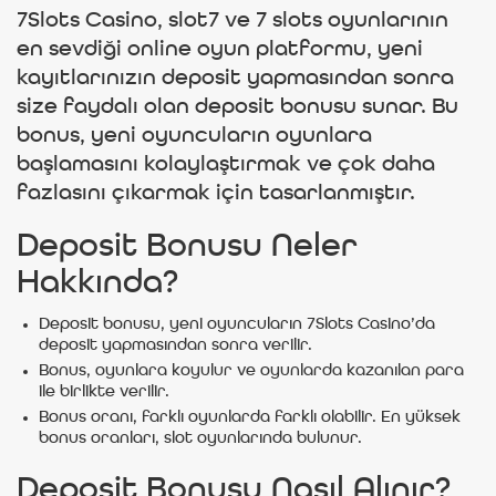
7Slots Casino, slot7 ve 7 slots oyunlarının
en sevdiği online oyun platformu, yeni
kayıtlarınızın deposit yapmasından sonra
size faydalı olan deposit bonusu sunar. Bu
bonus, yeni oyuncuların oyunlara
başlamasını kolaylaştırmak ve çok daha
fazlasını çıkarmak için tasarlanmıştır.
Deposit Bonusu Neler
Hakkında?
Deposit bonusu, yeni oyuncuların 7Slots Casino’da
deposit yapmasından sonra verilir.
Bonus, oyunlara koyulur ve oyunlarda kazanılan para
ile birlikte verilir.
Bonus oranı, farklı oyunlarda farklı olabilir. En yüksek
bonus oranları, slot oyunlarında bulunur.
Deposit Bonusu Nasıl Alınır?