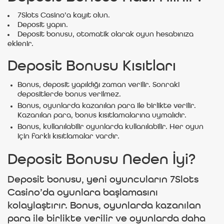
7Slots Casino’a kayıt olun.
Deposit yapın.
Deposit bonusu, otomatik olarak oyun hesabınıza
eklenir.
Deposit Bonusu Kısıtları
Bonus, deposit yapıldığı zaman verilir. Sonraki
depositlerde bonus verilmez.
Bonus, oyunlarda kazanılan para ile birlikte verilir.
Kazanılan para, bonus kısıtlamalarına uymalıdır.
Bonus, kullanılabilir oyunlarda kullanılabilir. Her oyun
için farklı kısıtlamalar vardır.
Deposit Bonusu Neden İyi?
Deposit bonusu, yeni oyuncuların 7Slots
Casino’da oyunlara başlamasını
kolaylaştırır. Bonus, oyunlarda kazanılan
para ile birlikte verilir ve oyunlarda daha