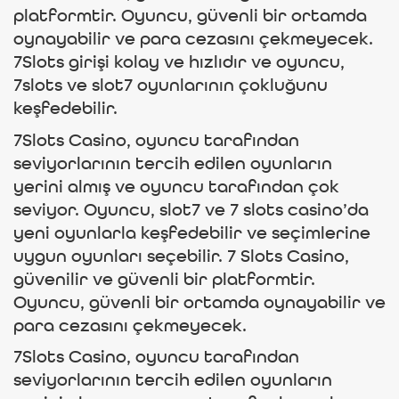
platformtir. Oyuncu, güvenli bir ortamda
oynayabilir ve para cezasını çekmeyecek.
7Slots girişi kolay ve hızlıdır ve oyuncu,
7slots ve slot7 oyunlarının çokluğunu
keşfedebilir.
7Slots Casino, oyuncu tarafından
seviyorlarının tercih edilen oyunların
yerini almış ve oyuncu tarafından çok
seviyor. Oyuncu, slot7 ve 7 slots casino’da
yeni oyunlarla keşfedebilir ve seçimlerine
uygun oyunları seçebilir. 7 Slots Casino,
güvenilir ve güvenli bir platformtir.
Oyuncu, güvenli bir ortamda oynayabilir ve
para cezasını çekmeyecek.
7Slots Casino, oyuncu tarafından
seviyorlarının tercih edilen oyunların