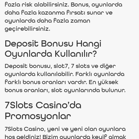
fazla risk alabilirsiniz. Bonus, oyunlarda
daha fazla kazanma fırsatı sunar ve
oyunlarda daha fazla zaman
geçirebilirsiniz.
Deposit Bonusu Hangi
Oyunlarda Kullanılır?
Deposit bonusu, slot7, 7 slots ve diğer
oyunlarda kullanılabilir. Farklı oyunlarda
farklı bonus oranları vardır. En yüksek
bonus oranları, slot oyunlarında bulunur.
7Slots Casino’da
Promosyonlar
7Slots Casino, yeni ve yeni olan oyunlara
hoş geldiniz! Bizim oyunlarda keyif almak