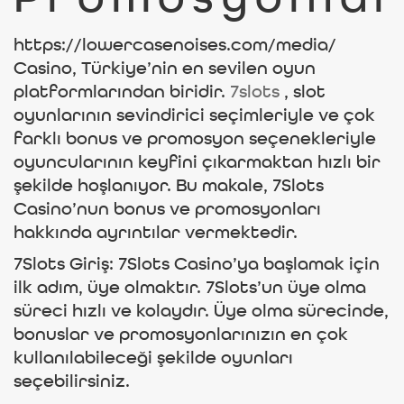
Promosyonlar
https://lowercasenoises.com/media/
Casino, Türkiye’nin en sevilen oyun
platformlarından biridir.
7slots
, slot
oyunlarının sevindirici seçimleriyle ve çok
farklı bonus ve promosyon seçenekleriyle
oyuncularının keyfini çıkarmaktan hızlı bir
şekilde hoşlanıyor. Bu makale, 7Slots
Casino’nun bonus ve promosyonları
hakkında ayrıntılar vermektedir.
7Slots Giriş: 7Slots Casino’ya başlamak için
ilk adım, üye olmaktır. 7Slots’un üye olma
süreci hızlı ve kolaydır. Üye olma sürecinde,
bonuslar ve promosyonlarınızın en çok
kullanılabileceği şekilde oyunları
seçebilirsiniz.