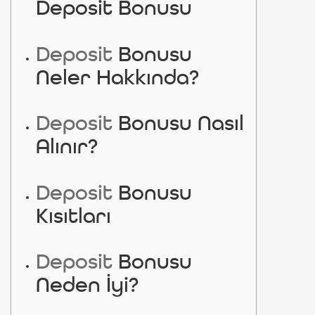
Deposit Bonusu
Deposit
Bonusu
Neler Hakkında?
Deposit
Bonusu Nasıl
Alınır?
Deposit
Bonusu
Kısıtları
Deposit
Bonusu
Neden İyi?