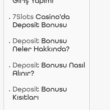
Giriş Yapımı
7Slots
Casino’da
Deposit Bonusu
Deposit
Bonusu
Neler Hakkında?
Deposit
Bonusu Nasıl
Alınır?
Deposit
Bonusu
Kısıtları