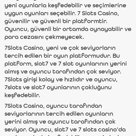
yeni oyunlarla keşfedebilir ve seçimlerine
uygun oyunları seçebilir. 7 Slots Casino,
güvenilir ve güvenli bir platformtir.
Oyuncu, güvenli bir ortamda oynayabilir ve
para cezasını çekmeyecek.
7Slots Casino, yeni ve çok seviyorların
tercih edilen bir oyun platformudur. Bu
platform, slot7 ve 7 slot oyunlarının yerini
almış ve oyuncu tarafından çok seviyor.
7Slots girişi kolay ve hızlıdır ve oyuncu,
7slots ve slot7 oyunlarının çokluğunu
keşfedebilir.
7Slots Casino, oyuncu tarafından
seviyorlarının tercih edilen oyunların
yerini almış ve oyuncu tarafından çok
seviyor. Oyuncu, slot7 ve 7 slots casino’da