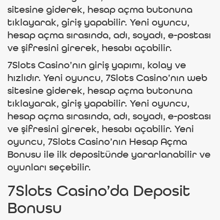
sitesine giderek, hesap açma butonuna
tıklayarak, giriş yapabilir. Yeni oyuncu,
hesap açma sırasında, adı, soyadı, e-postası
ve şifresini girerek, hesabı açabilir.
7Slots Casino’nın giriş yapımı, kolay ve
hızlıdır. Yeni oyuncu, 7Slots Casino’nın web
sitesine giderek, hesap açma butonuna
tıklayarak, giriş yapabilir. Yeni oyuncu,
hesap açma sırasında, adı, soyadı, e-postası
ve şifresini girerek, hesabı açabilir. Yeni
oyuncu, 7Slots Casino’nın Hesap Açma
Bonusu ile ilk depositünde yararlanabilir ve
oyunları seçebilir.
7Slots Casino’da Deposit
Bonusu