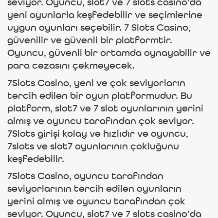
seviyor. Oyuncu, slot7 ve 7 slots casino’da
yeni oyunlarla keşfedebilir ve seçimlerine
uygun oyunları seçebilir. 7 Slots Casino,
güvenilir ve güvenli bir platformtir.
Oyuncu, güvenli bir ortamda oynayabilir ve
para cezasını çekmeyecek.
7Slots Casino, yeni ve çok seviyorların
tercih edilen bir oyun platformudur. Bu
platform, slot7 ve 7 slot oyunlarının yerini
almış ve oyuncu tarafından çok seviyor.
7Slots girişi kolay ve hızlıdır ve oyuncu,
7slots ve slot7 oyunlarının çokluğunu
keşfedebilir.
7Slots Casino, oyuncu tarafından
seviyorlarının tercih edilen oyunların
yerini almış ve oyuncu tarafından çok
seviyor. Oyuncu, slot7 ve 7 slots casino’da