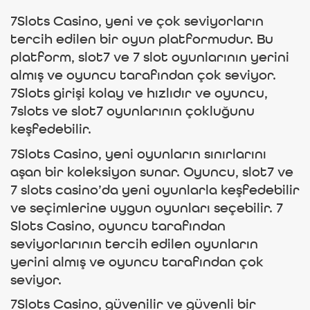
7Slots Casino, yeni ve çok seviyorların
tercih edilen bir oyun platformudur. Bu
platform, slot7 ve 7 slot oyunlarının yerini
almış ve oyuncu tarafından çok seviyor.
7Slots girişi kolay ve hızlıdır ve oyuncu,
7slots ve slot7 oyunlarının çokluğunu
keşfedebilir.
7Slots Casino, yeni oyunların sınırlarını
aşan bir koleksiyon sunar. Oyuncu, slot7 ve
7 slots casino’da yeni oyunlarla keşfedebilir
ve seçimlerine uygun oyunları seçebilir. 7
Slots Casino, oyuncu tarafından
seviyorlarının tercih edilen oyunların
yerini almış ve oyuncu tarafından çok
seviyor.
7Slots Casino, güvenilir ve güvenli bir