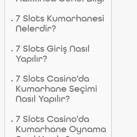
7 Slots Kumarhanesi
Nelerdir?
7 Slots Giriş Nasıl
Yapılır?
7 Slots Casino’da
Kumarhane Seçimi
Nasıl Yapılır?
7 Slots Casino’da
Kumarhane Oynama