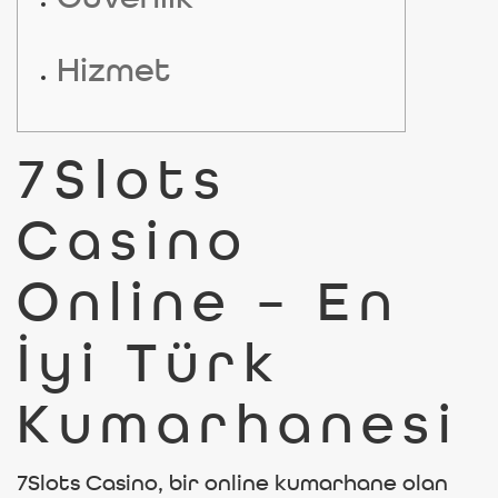
Hizmet
7Slots
Casino
Online – En
İyi Türk
Kumarhanesi
7Slots Casino, bir online kumarhane olan