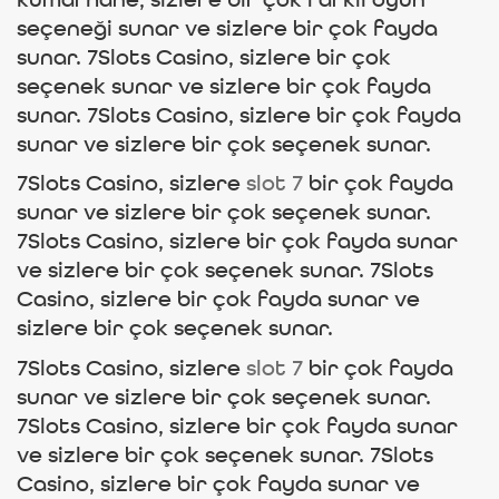
kumarhane, sizlere bir çok farklı oyun
seçeneği sunar ve sizlere bir çok fayda
sunar. 7Slots Casino, sizlere bir çok
seçenek sunar ve sizlere bir çok fayda
sunar. 7Slots Casino, sizlere bir çok fayda
sunar ve sizlere bir çok seçenek sunar.
7Slots Casino, sizlere
slot 7
bir çok fayda
sunar ve sizlere bir çok seçenek sunar.
7Slots Casino, sizlere bir çok fayda sunar
ve sizlere bir çok seçenek sunar. 7Slots
Casino, sizlere bir çok fayda sunar ve
sizlere bir çok seçenek sunar.
7Slots Casino, sizlere
slot 7
bir çok fayda
sunar ve sizlere bir çok seçenek sunar.
7Slots Casino, sizlere bir çok fayda sunar
ve sizlere bir çok seçenek sunar. 7Slots
Casino, sizlere bir çok fayda sunar ve