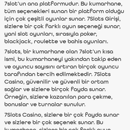
7slot’un ana platformudur. Bu kumarhane,
tüm seçenekleri sunan bir platform olduğu
için çok çeşitli oyunlar sunar. 7Slots Girişi,
sizlere bir çok farklı oyun seçeneği sunar,
yani slot oyunları, sırasıyla poker,
blackjack, roulette ve bahis oyunları.
7slots, bir kumarhane olan 7slot’un kısa
ismi, bu kumarhaneyi yakından takip eden
ve oyuncu sayısını artıran birçok oyuncu
tarafından tercih edilmektedir. 7Slots
Casino, güvenilir ve güvenli bir ortam
sağlar ve sizlere birçok fayda sunar.
Örneğin, sizlere kazanılan para çekme,
bonuslar ve turnalar sunulur.
7Slots Casino, sizlere bir çok fayda sunar
ve sizlere bir çok seçenek sunar. Bu