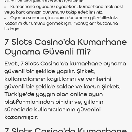
kuralı ve seviyeleri ekranda gösterilir.
Kumarhane oyununu oynarken, kumarhane makinesi
veya kartlarınızın durumunu takip edebilirsiniz.
Oyunun sonunda, kazanım durumunu görebilirsiniz.
Kazanım durumunu görmek için, “Sonuçlar” butonuna
tıklayın.
7 Slots Casino’da Kumarhane
Oynama Güvenli Mi?
Evet, 7 Slots Casino’da kumarhane oynama
güvenli bir şekilde yapılır. Şirket,
kullanıcılarının kayıtlarını ve verilerini
güvenli bir şekilde saklar ve korur. Şirket,
Türkiye’de yaygın olan online oyun
platformlarından biridir ve, yılların
sürecinde kullanıcılarının güvenini
kazanmıştır.
7 Slots Casino’da Kumarhane