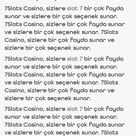
7Slots Casino, sizlere
slot 7
bir çok fayda
sunar ve sizlere bir çok seçenek sunar.
7Slots Casino, sizlere bir çok fayda sunar
ve sizlere bir çok seçenek sunar. 7Slots
Casino, sizlere bir çok fayda sunar ve
sizlere bir çok seçenek sunar.
7Slots Casino, sizlere
slot 7
bir çok fayda
sunar ve sizlere bir çok seçenek sunar.
7Slots Casino, sizlere bir çok fayda sunar
ve sizlere bir çok seçenek sunar. 7Slots
Casino, sizlere bir çok fayda sunar ve
sizlere bir çok seçenek sunar.
7Slots Casino, sizlere
slot 7
bir çok fayda
sunar ve sizlere bir çok seçenek sunar.
7Slots Casino, sizlere bir çok fayda sunar
ve sizlere bir çok seçenek sunar. 7Slots