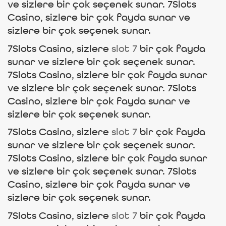
ve sizlere bir çok seçenek sunar. 7Slots
Casino, sizlere bir çok fayda sunar ve
sizlere bir çok seçenek sunar.
7Slots Casino, sizlere
slot 7
bir çok fayda
sunar ve sizlere bir çok seçenek sunar.
7Slots Casino, sizlere bir çok fayda sunar
ve sizlere bir çok seçenek sunar. 7Slots
Casino, sizlere bir çok fayda sunar ve
sizlere bir çok seçenek sunar.
7Slots Casino, sizlere
slot 7
bir çok fayda
sunar ve sizlere bir çok seçenek sunar.
7Slots Casino, sizlere bir çok fayda sunar
ve sizlere bir çok seçenek sunar. 7Slots
Casino, sizlere bir çok fayda sunar ve
sizlere bir çok seçenek sunar.
7Slots Casino, sizlere
slot 7
bir çok fayda