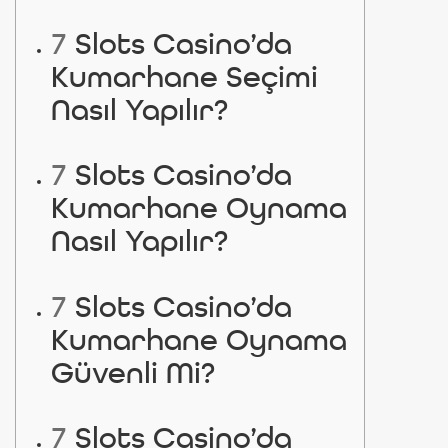
7
Slots Casino’da
Kumarhane Seçimi
Nasıl Yapılır?
7
Slots Casino’da
Kumarhane Oynama
Nasıl Yapılır?
7
Slots Casino’da
Kumarhane Oynama
Güvenli Mi?
7
Slots Casino’da