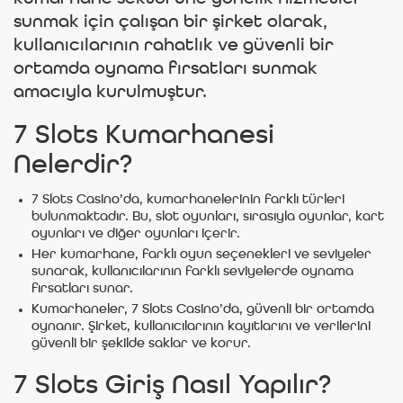
sunmak için çalışan bir şirket olarak,
kullanıcılarının rahatlık ve güvenli bir
ortamda oynama fırsatları sunmak
amacıyla kurulmuştur.
7 Slots Kumarhanesi
Nelerdir?
7 Slots Casino’da, kumarhanelerinin farklı türleri
bulunmaktadır. Bu, slot oyunları, sırasıyla oyunlar, kart
oyunları ve diğer oyunları içerir.
Her kumarhane, farklı oyun seçenekleri ve seviyeler
sunarak, kullanıcılarının farklı seviyelerde oynama
fırsatları sunar.
Kumarhaneler, 7 Slots Casino’da, güvenli bir ortamda
oynanır. Şirket, kullanıcılarının kayıtlarını ve verilerini
güvenli bir şekilde saklar ve korur.
7 Slots Giriş Nasıl Yapılır?