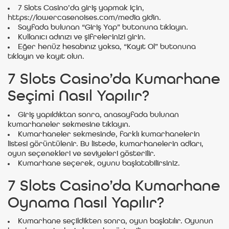
7 Slots Casino’da giriş yapmak için,
https://lowercasenoises.com/media gidin.
Sayfada bulunan “Giriş Yap” butonuna tıklayın.
Kullanıcı adınızı ve şifrelerinizi girin.
Eğer henüz hesabınız yoksa, “Kayıt Ol” butonuna
tıklayın ve kayıt olun.
7 Slots Casino’da Kumarhane
Seçimi Nasıl Yapılır?
Giriş yapıldıktan sonra, anasayfada bulunan
kumarhaneler sekmesine tıklayın.
Kumarhaneler sekmesinde, farklı kumarhanelerin
listesi görüntülenir. Bu listede, kumarhanelerin adları,
oyun seçenekleri ve seviyeleri gösterilir.
Kumarhane seçerek, oyunu başlatabilirsiniz.
7 Slots Casino’da Kumarhane
Oynama Nasıl Yapılır?
Kumarhane seçildikten sonra, oyun başlatılır. Oyunun