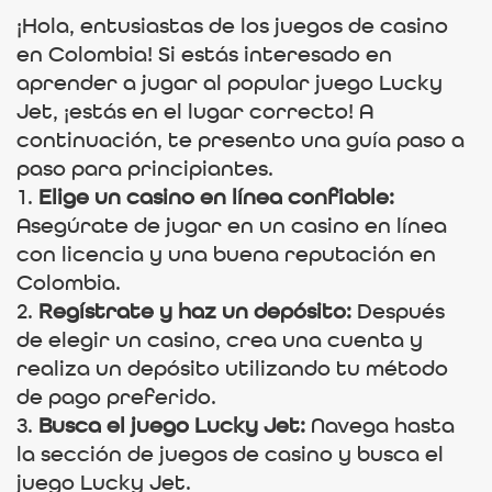
¡Hola, entusiastas de los juegos de casino
en Colombia! Si estás interesado en
aprender a jugar al popular juego Lucky
Jet, ¡estás en el lugar correcto! A
continuación, te presento una guía paso a
paso para principiantes.
1.
Elige un casino en línea confiable:
Asegúrate de jugar en un casino en línea
con licencia y una buena reputación en
Colombia.
2.
Regístrate y haz un depósito:
Después
de elegir un casino, crea una cuenta y
realiza un depósito utilizando tu método
de pago preferido.
3.
Busca el juego Lucky Jet:
Navega hasta
la sección de juegos de casino y busca el
juego Lucky Jet.