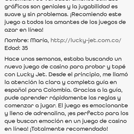
gráficos son geniales y la jugabilidad es
suave y sin problemas. ¡Recomiendo este
juego a todos los amantes de los juegos de
azar en línea!
Nombre: María,
http://lucky-jet.com.co/
Edad: 35
Hace unas semanas, estaba buscando un
nuevo juego de casino para probar y topé
con Lucky Jet. Desde el principio, me llamó
la atención la clara y completa guía en
español para Colombia. Gracias a la guía,
pude aprender rápidamente las reglas y
comenzar a jugar. El juego es emocionante
y lleno de adrenalina, ¡es perfecto para los
que buscan emoción en un juego de casino
en línea! ¡Totalmente recomendado!