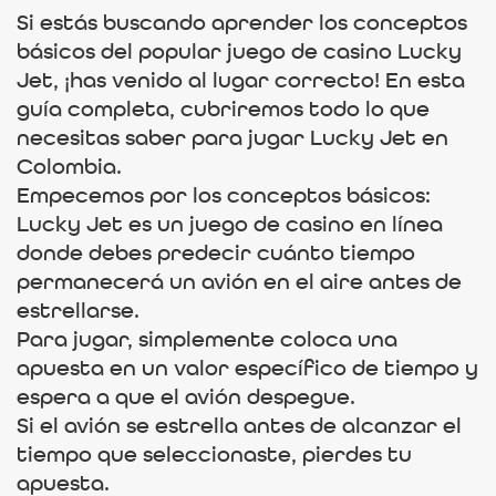
Si estás buscando aprender los conceptos
básicos del popular juego de casino Lucky
Jet, ¡has venido al lugar correcto! En esta
guía completa, cubriremos todo lo que
necesitas saber para jugar Lucky Jet en
Colombia.
Empecemos por los conceptos básicos:
Lucky Jet es un juego de casino en línea
donde debes predecir cuánto tiempo
permanecerá un avión en el aire antes de
estrellarse.
Para jugar, simplemente coloca una
apuesta en un valor específico de tiempo y
espera a que el avión despegue.
Si el avión se estrella antes de alcanzar el
tiempo que seleccionaste, pierdes tu
apuesta.