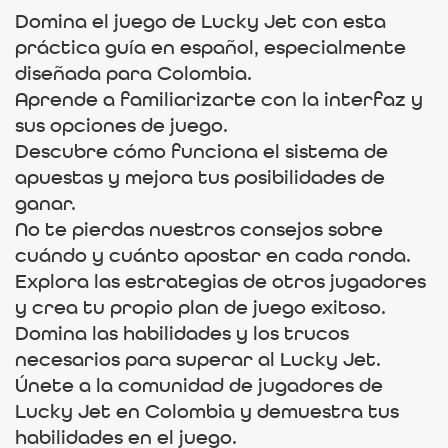
Domina el juego de Lucky Jet con esta
práctica guía en español, especialmente
diseñada para Colombia.
Aprende a familiarizarte con la interfaz y
sus opciones de juego.
Descubre cómo funciona el sistema de
apuestas y mejora tus posibilidades de
ganar.
No te pierdas nuestros consejos sobre
cuándo y cuánto apostar en cada ronda.
Explora las estrategias de otros jugadores
y crea tu propio plan de juego exitoso.
Domina las habilidades y los trucos
necesarios para superar al Lucky Jet.
Únete a la comunidad de jugadores de
Lucky Jet en Colombia y demuestra tus
habilidades en el juego.