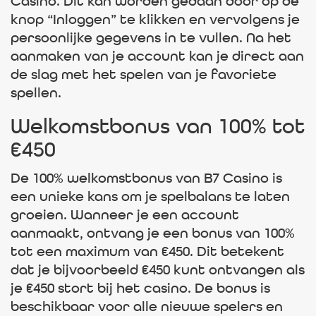
Casino. Dit kan worden gedaan door op de
knop “Inloggen” te klikken en vervolgens je
persoonlijke gegevens in te vullen. Na het
aanmaken van je account kan je direct aan
de slag met het spelen van je favoriete
spellen.
Welkomstbonus van 100% tot
€450
De 100% welkomstbonus van B7 Casino is
een unieke kans om je spelbalans te laten
groeien. Wanneer je een account
aanmaakt, ontvang je een bonus van 100%
tot een maximum van €450. Dit betekent
dat je bijvoorbeeld €450 kunt ontvangen als
je €450 stort bij het casino. De bonus is
beschikbaar voor alle nieuwe spelers en