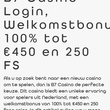
Login,
Welkomstbon
100% tot
€450 en 250
FS
Als u op zoek bent naar een nieuw casino
om te spelen, dan is B7 Casino de perfecte
keuze. Dit casino biedt een unieke ervaring
voor spelers uit Nederland, met een
welkomstbonus van 100% tot €450 en 250