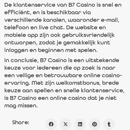
De klantenservice van B7 Casino is snel en
efficiënt, en is beschikbaar via
verschillende kanalen, waaronder e-mail,
telefoon en live chat. De website en
mobiele app zijn ook gebruiksvriendelijk
ontworpen, zodat je gemakkelijk kunt
inloggen en beginnen met spelen.
In conclusie, B7 Casino is een uitstekende
keuze voor iedereen die op zoek is naar
een veilige en betrouwbare online casino-
ervaring. Met zijn welkomstbonus, brede
keuze aan spellen en snelle klantenservice,
is B7 Casino een online casino dat je niet
mag missen.
Share: