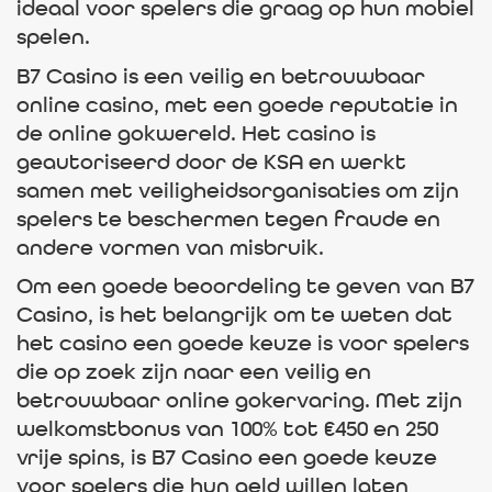
ideaal voor spelers die graag op hun mobiel
spelen.
B7 Casino is een veilig en betrouwbaar
online casino, met een goede reputatie in
de online gokwereld. Het casino is
geautoriseerd door de KSA en werkt
samen met veiligheidsorganisaties om zijn
spelers te beschermen tegen fraude en
andere vormen van misbruik.
Om een goede beoordeling te geven van B7
Casino, is het belangrijk om te weten dat
het casino een goede keuze is voor spelers
die op zoek zijn naar een veilig en
betrouwbaar online gokervaring. Met zijn
welkomstbonus van 100% tot €450 en 250
vrije spins, is B7 Casino een goede keuze
voor spelers die hun geld willen laten