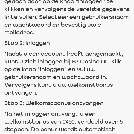
gedaan door op de knop “Inloggen” te
klikken en vervolgens de vereiste gegevens
in te vullen. Selecteer een gebruikersnaam
en wachtwoord en bevestig uw e-
mailadres.
Stap 2: Inloggen
Nadat u een account heeft aangemaakt,
kunt u zich inloggen bij B7 Casino NL. Klik
op de knop “Inloggen” en vul uw
gebruikersnaam en wachtwoord in.
Vervolgens kunt u uw welkomstbonus
ontvangen.
Stap 3: Welkomstbonus ontvangen
Na het inloggen ontvangt u een
welkomstbonus van €450, verdeeld over 5
stappen. De bonus wordt automatisch