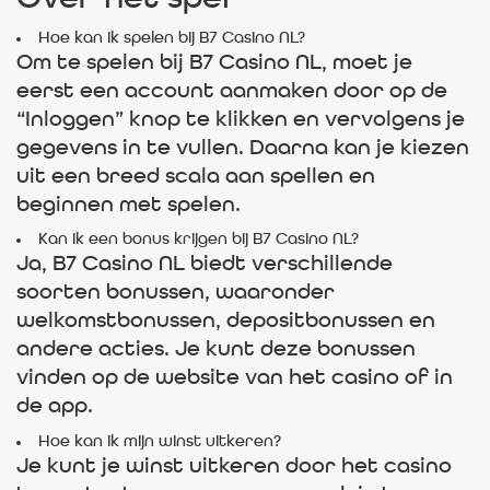
Hoe kan ik spelen bij B7 Casino NL?
Om te spelen bij B7 Casino NL, moet je
eerst een account aanmaken door op de
“Inloggen” knop te klikken en vervolgens je
gegevens in te vullen. Daarna kan je kiezen
uit een breed scala aan spellen en
beginnen met spelen.
Kan ik een bonus krijgen bij B7 Casino NL?
Ja, B7 Casino NL biedt verschillende
soorten bonussen, waaronder
welkomstbonussen, depositbonussen en
andere acties. Je kunt deze bonussen
vinden op de website van het casino of in
de app.
Hoe kan ik mijn winst uitkeren?
Je kunt je winst uitkeren door het casino