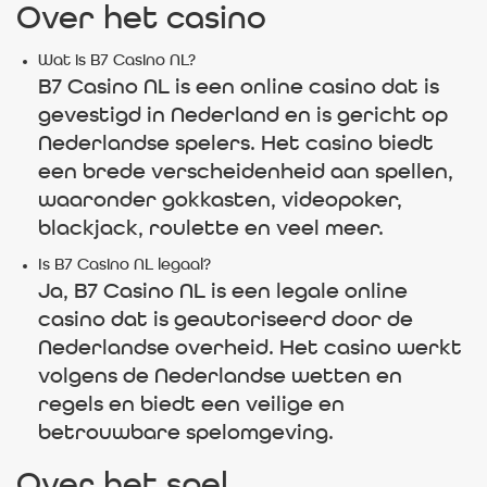
Over het casino
Wat is B7 Casino NL?
B7 Casino NL is een online casino dat is
gevestigd in Nederland en is gericht op
Nederlandse spelers. Het casino biedt
een brede verscheidenheid aan spellen,
waaronder gokkasten, videopoker,
blackjack, roulette en veel meer.
Is B7 Casino NL legaal?
Ja, B7 Casino NL is een legale online
casino dat is geautoriseerd door de
Nederlandse overheid. Het casino werkt
volgens de Nederlandse wetten en
regels en biedt een veilige en
betrouwbare spelomgeving.
Over het spel