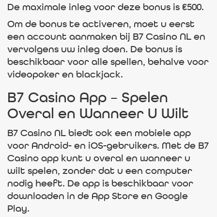
De maximale inleg voor deze bonus is €500.
Om de bonus te activeren, moet u eerst
een account aanmaken bij B7 Casino NL en
vervolgens uw inleg doen. De bonus is
beschikbaar voor alle spellen, behalve voor
videopoker en blackjack.
B7 Casino App – Spelen
Overal en Wanneer U Wilt
B7 Casino NL biedt ook een mobiele app
voor Android- en iOS-gebruikers. Met de B7
Casino app kunt u overal en wanneer u
wilt spelen, zonder dat u een computer
nodig heeft. De app is beschikbaar voor
downloaden in de App Store en Google
Play.