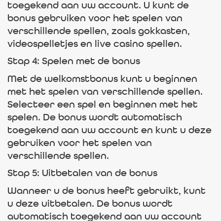
toegekend aan uw account. U kunt de
bonus gebruiken voor het spelen van
verschillende spellen, zoals gokkasten,
videospelletjes en live casino spellen.
Stap 4: Spelen met de bonus
Met de welkomstbonus kunt u beginnen
met het spelen van verschillende spellen.
Selecteer een spel en beginnen met het
spelen. De bonus wordt automatisch
toegekend aan uw account en kunt u deze
gebruiken voor het spelen van
verschillende spellen.
Stap 5: Uitbetalen van de bonus
Wanneer u de bonus heeft gebruikt, kunt
u deze uitbetalen. De bonus wordt
automatisch toegekend aan uw account