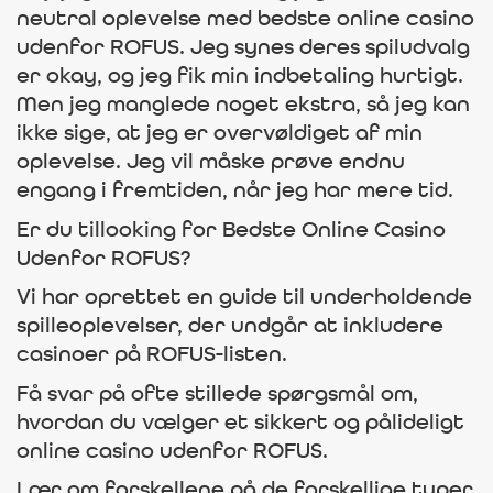
neutral oplevelse med bedste online casino
udenfor ROFUS. Jeg synes deres spiludvalg
er okay, og jeg fik min indbetaling hurtigt.
Men jeg manglede noget ekstra, så jeg kan
ikke sige, at jeg er overvøldiget af min
oplevelse. Jeg vil måske prøve endnu
engang i fremtiden, når jeg har mere tid.
Er du tillooking for Bedste Online Casino
Udenfor ROFUS?
Vi har oprettet en guide til underholdende
spilleoplevelser, der undgår at inkludere
casinoer på ROFUS-listen.
Få svar på ofte stillede spørgsmål om,
hvordan du vælger et sikkert og pålideligt
online casino udenfor ROFUS.
Lær om forskellene på de forskellige typer