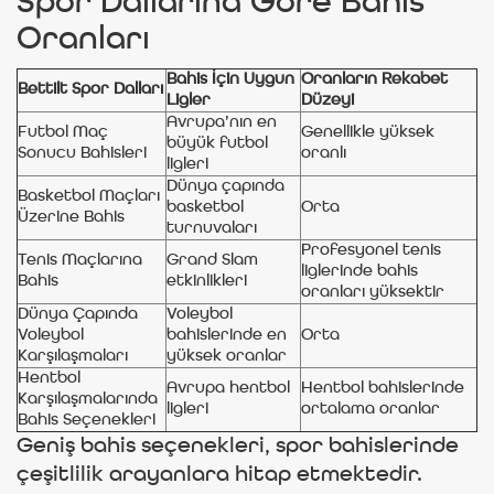
Spor Dallarına Göre Bahis
Oranları
Bahis İçin Uygun
Oranların Rekabet
Bettilt Spor Dalları
Ligler
Düzeyi
Avrupa’nın en
Futbol Maç
Genellikle yüksek
büyük futbol
Sonucu Bahisleri
oranlı
ligleri
Dünya çapında
Basketbol Maçları
basketbol
Orta
Üzerine Bahis
turnuvaları
Profesyonel tenis
Tenis Maçlarına
Grand Slam
liglerinde bahis
Bahis
etkinlikleri
oranları yüksektir
Dünya Çapında
Voleybol
Voleybol
bahislerinde en
Orta
Karşılaşmaları
yüksek oranlar
Hentbol
Avrupa hentbol
Hentbol bahislerinde
Karşılaşmalarında
ligleri
ortalama oranlar
Bahis Seçenekleri
Geniş bahis seçenekleri, spor bahislerinde
çeşitlilik arayanlara hitap etmektedir.