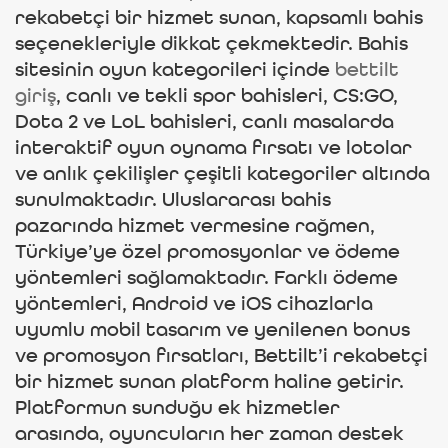
rekabetçi bir hizmet sunan, kapsamlı bahis
seçenekleriyle dikkat çekmektedir. Bahis
sitesinin oyun kategorileri içinde
bettilt
giriş
, canlı ve tekli spor bahisleri, CS:GO,
Dota 2 ve LoL bahisleri, canlı masalarda
interaktif oyun oynama fırsatı ve lotolar
ve anlık çekilişler çeşitli kategoriler altında
sunulmaktadır. Uluslararası bahis
pazarında hizmet vermesine rağmen,
Türkiye’ye özel promosyonlar ve ödeme
yöntemleri sağlamaktadır. Farklı ödeme
yöntemleri, Android ve iOS cihazlarla
uyumlu mobil tasarım ve yenilenen bonus
ve promosyon fırsatları, Bettilt’i rekabetçi
bir hizmet sunan platform haline getirir.
Platformun sunduğu ek hizmetler
arasında, oyuncuların her zaman destek