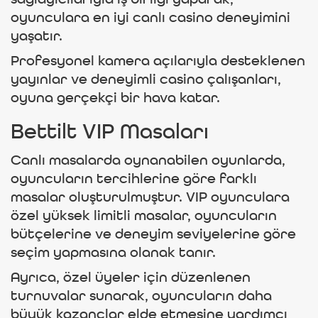
oyunculara en iyi canlı casino deneyimini
yaşatır.
Profesyonel kamera açılarıyla desteklenen
yayınlar ve deneyimli casino çalışanları,
oyuna gerçekçi bir hava katar.
Bettilt VIP Masaları
Canlı masalarda oynanabilen oyunlarda,
oyuncuların tercihlerine göre farklı
masalar oluşturulmuştur. VIP oyunculara
özel yüksek limitli masalar, oyuncuların
bütçelerine ve deneyim seviyelerine göre
seçim yapmasına olanak tanır.
Ayrıca, özel üyeler için düzenlenen
turnuvalar sunarak, oyuncuların daha
büyük kazançlar elde etmesine yardımcı