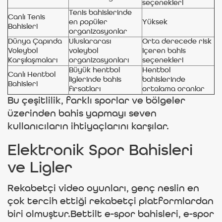
seçenekleri
Tenis bahislerinde
Canlı Tenis
en popüler
Yüksek
Bahisleri
organizasyonlar
Dünya Çapında
Uluslararası
Orta derecede risk
Voleybol
voleybol
içeren bahis
Karşılaşmaları
organizasyonları
seçenekleri
Büyük hentbol
Hentbol
Canlı Hentbol
liglerinde bahis
bahislerinde
Bahisleri
fırsatları
ortalama oranlar
Bu çeşitlilik, farklı sporlar ve bölgeler
üzerinden bahis yapmayı seven
kullanıcıların ihtiyaçlarını karşılar.
Elektronik Spor Bahisleri
ve Ligler
Rekabetçi video oyunları, genç neslin en
çok tercih ettiği rekabetçi platformlardan
biri olmuştur.Bettilt e-spor bahisleri, e-spor