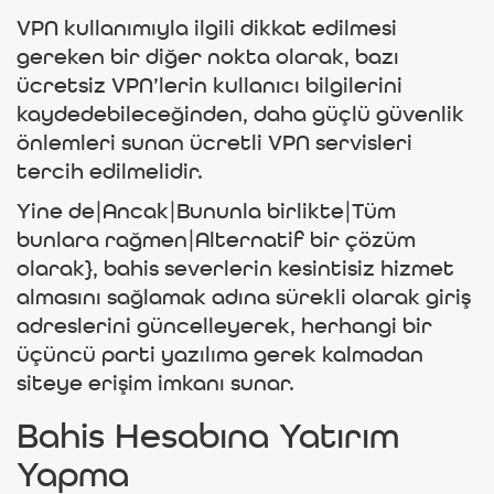
VPN kullanımıyla ilgili dikkat edilmesi
gereken bir diğer nokta olarak, bazı
ücretsiz VPN’lerin kullanıcı bilgilerini
kaydedebileceğinden, daha güçlü güvenlik
önlemleri sunan ücretli VPN servisleri
tercih edilmelidir.
Yine de|Ancak|Bununla birlikte|Tüm
bunlara rağmen|Alternatif bir çözüm
olarak}, bahis severlerin kesintisiz hizmet
almasını sağlamak adına sürekli olarak giriş
adreslerini güncelleyerek, herhangi bir
üçüncü parti yazılıma gerek kalmadan
siteye erişim imkanı sunar.
Bahis Hesabına Yatırım
Yapma