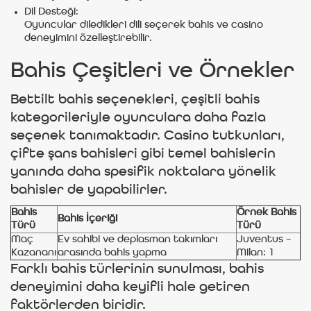
Dil Desteği:
Oyuncular diledikleri dili seçerek bahis ve casino
deneyimini özelleştirebilir.
Bahis Çeşitleri ve Örnekler
Bettilt bahis seçenekleri, çeşitli bahis
kategorileriyle oyunculara daha fazla
seçenek tanımaktadır. Casino tutkunları,
çifte şans bahisleri gibi temel bahislerin
yanında daha spesifik noktalara yönelik
bahisler de yapabilirler.
Bahis
Örnek Bahis
Bahis İçeriği
Türü
Türü
Maç
Ev sahibi ve deplasman takımları
Juventus –
Kazananı
arasında bahis yapma
Milan: 1
Farklı bahis türlerinin sunulması, bahis
deneyimini daha keyifli hale getiren
faktörlerden biridir.