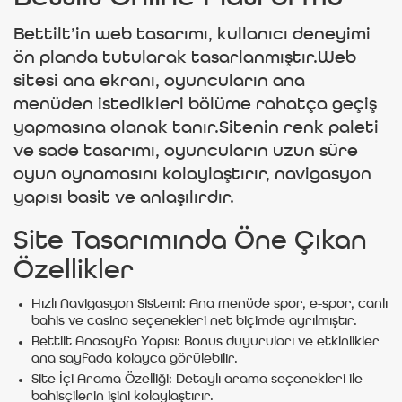
Bettilt’in web tasarımı, kullanıcı deneyimi
ön planda tutularak tasarlanmıştır.Web
sitesi ana ekranı, oyuncuların ana
menüden istedikleri bölüme rahatça geçiş
yapmasına olanak tanır.Sitenin renk paleti
ve sade tasarımı, oyuncuların uzun süre
oyun oynamasını kolaylaştırır, navigasyon
yapısı basit ve anlaşılırdır.
Site Tasarımında Öne Çıkan
Özellikler
Hızlı Navigasyon Sistemi: Ana menüde spor, e-spor, canlı
bahis ve casino seçenekleri net biçimde ayrılmıştır.
Bettilt Anasayfa Yapısı: Bonus duyuruları ve etkinlikler
ana sayfada kolayca görülebilir.
Site İçi Arama Özelliği: Detaylı arama seçenekleri ile
bahisçilerin işini kolaylaştırır.