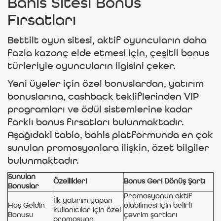
Bahis Sitesi Bonus
Fırsatları
Bettilt oyun sitesi, aktif oyuncuların daha
fazla kazanç elde etmesi için, çeşitli bonus
türleriyle oyuncuların ilgisini çeker.
Yeni üyeler için özel bonuslardan, yatırım
bonuslarına, cashback tekliflerinden VIP
programları ve ödül sistemlerine kadar
farklı bonus fırsatları bulunmaktadır.
Aşağıdaki tablo, bahis platformunda en çok
sunulan promosyonlara ilişkin, özet bilgiler
bulunmaktadır.
Sunulan
Özellikleri
Bonus Geri Dönüş Şartı
Bonuslar
Promosyonun aktif
İlk yatırım yapan
Hoş Geldin
olabilmesi için belirli
kullanıcılar için özel
Bonusu
çevrim şartları
promosyon