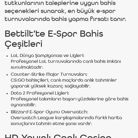
tutkunlarının taleplerine uygun bahis
seçenekleri sunarak, en büyük e-spor
turnuvalarında bahis yapma fırsatı tanır.
Bettilt’te E-Spor Bahis
Çeşitleri
LoL Dünya Şampiyonası ve Ligleri:
Profesyonel LoL turnuvalarında canlı bahis imkânı
sunulmaktadır.
Counter-Strike Major Turnuvaları:
CS:GO bahisçileri, canlı maçlarda anlık tahminler
yaparak yüksek kazanç sağlayabilir.
Dota 2 Profesyonel Ligleri:
Profesyonel takımların başarı yüzdelerine göre bahis
oynanabilir.
Blizzard E-Spor Oyunu Overwatch:
Overwatch League karşılaşmalarında farklı harita
sonuçlarını tahmin etme şansı vardır.