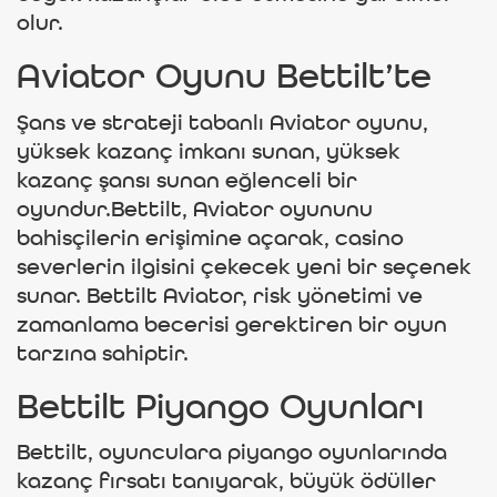
olur.
Aviator Oyunu Bettilt’te
Şans ve strateji tabanlı Aviator oyunu,
yüksek kazanç imkanı sunan, yüksek
kazanç şansı sunan eğlenceli bir
oyundur.Bettilt, Aviator oyununu
bahisçilerin erişimine açarak, casino
severlerin ilgisini çekecek yeni bir seçenek
sunar. Bettilt Aviator, risk yönetimi ve
zamanlama becerisi gerektiren bir oyun
tarzına sahiptir.
Bettilt Piyango Oyunları
Bettilt, oyunculara piyango oyunlarında
kazanç fırsatı tanıyarak, büyük ödüller