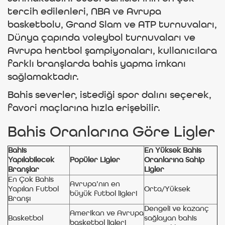
tercih edilenleri, NBA ve Avrupa
basketbolu, Grand Slam ve ATP turnuvaları,
Dünya çapında voleybol turnuvaları ve
Avrupa hentbol şampiyonaları, kullanıcılara
farklı branşlarda bahis yapma imkanı
sağlamaktadır.
Bahis severler, istediği spor dalını seçerek,
favori maçlarına hızla erişebilir.
Bahis Oranlarına Göre Ligler
Bahis
En Yüksek Bahis
Yapılabilecek
Popüler Ligler
Oranlarına Sahip
Branşlar
Ligler
En Çok Bahis
Avrupa’nın en
Yapılan Futbol
Orta/Yüksek
büyük futbol ligleri
Branşı
Dengeli ve kazanç
Amerikan ve Avrupa
Basketbol
sağlayan bahis
basketbol ligleri