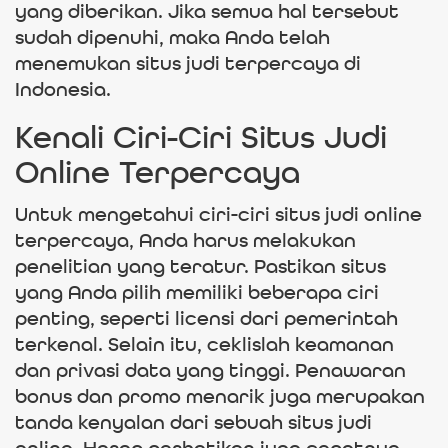
yang diberikan. Jika semua hal tersebut
sudah dipenuhi, maka Anda telah
menemukan situs judi terpercaya di
Indonesia.
Kenali Ciri-Ciri Situs Judi
Online Terpercaya
Untuk mengetahui ciri-ciri situs judi online
terpercaya, Anda harus melakukan
penelitian yang teratur. Pastikan situs
yang Anda pilih memiliki beberapa ciri
penting, seperti licensi dari pemerintah
terkenal. Selain itu, ceklislah keamanan
dan privasi data yang tinggi. Penawaran
bonus dan promo menarik juga merupakan
tanda kenyalan dari sebuah situs judi