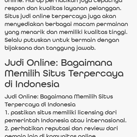
online. Harap perhatikan juga cepatnya
respon dan kualitas layanan pelanggan.
Situs judi online terpercaya juga akan
menyediakan berbagai macam permainan
yang menarik dan memiliki kualitas tinggi.
Selalu putuskan untuk bermain dengan
bijaksana dan tanggung jawab.
Judi Online: Bagaimana
Memilih Situs Terpercaya
di Indonesia
Judi Online: Bagaimana Memilih Situs
Terpercaya di Indonesia
1. pastikan situs memiliki licensing dari
pemerintah Indonesia atau internasional.
2. perhatikan reputasi dan review dari
pemain lain di komunitas online.