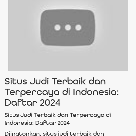
Situs Judi Terbaik dan
Terpercaya di Indonesia:
Daftar 2024
Situs Judi Terbaik dan Terpercaya di
Indonesia: Daftar 2024
Diingtonkan, situs judi terbaik dan