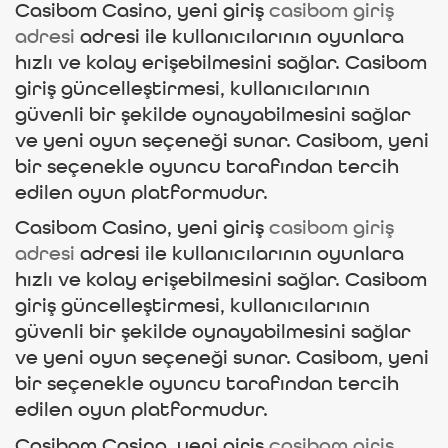
Casibom Casino, yeni giriş
casibom giriş
adresi
adresi ile kullanıcılarının oyunlara
hızlı ve kolay erişebilmesini sağlar. Casibom
giriş güncelleştirmesi, kullanıcılarının
güvenli bir şekilde oynayabilmesini sağlar
ve yeni oyun seçeneği sunar. Casibom, yeni
bir seçenekle oyuncu tarafından tercih
edilen oyun platformudur.
Casibom Casino, yeni giriş
casibom giriş
adresi
adresi ile kullanıcılarının oyunlara
hızlı ve kolay erişebilmesini sağlar. Casibom
giriş güncelleştirmesi, kullanıcılarının
güvenli bir şekilde oynayabilmesini sağlar
ve yeni oyun seçeneği sunar. Casibom, yeni
bir seçenekle oyuncu tarafından tercih
edilen oyun platformudur.
Casibom Casino, yeni giriş
casibom giriş