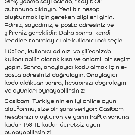
Giriş yapma sayfasında, “Kayıt Ol”
butonuna tıklayın. Yeni bir hesap
oluşturmak için gereken bilgileri girin.
Adınız, soyadınız, e-posta adresiniz ve
şifreniz gereklidir. Daha sonra, kendi
kendine tanımlayıcı bir kullanıcı adı seçin.
Lütfen, kullanıcı adınızı ve şifrenizde
kullanılabilir olarak kısa ve anlamlı bir seçim
yapın. Sonra, onaylayıcı kodu almak için e-
posta adresinizi doğrulayın. Onaylayıcı
kodu aldıktan sonra, hesabınızı doğrulayın
ve oyunları oynayabilirsiniz!
Casibom, Türkiye’nin en iyi online oyun
platformu, size bir şans veriyor: Casibom
hesabınızı oluşturun ve yarın hafta sonuna
kadar 158 TL kadar ücretsiz oyun
oynayabilirsiniz!