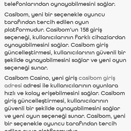
telefonlarından oynayabilmesini sağlar.
Casibom, yeni bir seçenekle oyuncu
tarafından tercih edilen oyun
platformudur. Casibom’un 158 giriş
seçeneği, kullanıcılarının farklı cihazlardan
oynayabilmesini sağlar. Casibom giriş
güncelleştirmesi, kullanıcılarının güvenli bir
şekilde oynayabilmesini sağlar ve yeni oyun
seçeneği sunar.
Casibom Casino, yeni giriş
casibom giriş
adresi
adresi ile kullanıcılarının oyunlara
hızlı ve kolay erişebilmesini sağlar. Casibom
giriş güncelleştirmesi, kullanıcılarının
güvenli bir şekilde oynayabilmesini sağlar
ve yeni oyun seçeneği sunar. Casibom, yeni
bir seçenekle oyuncu tarafından tercih