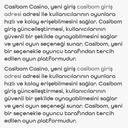
Casibom Casino, yeni giriş
casibom giriş
adresi
adresi ile kullanıcılarının oyunlara
hızlı ve kolay erişebilmesini sağlar. Casibom
giriş güncelleştirmesi, kullanıcılarının
güvenli bir şekilde oynayabilmesini sağlar
ve yeni oyun seçeneği sunar. Casibom, yeni
bir seçenekle oyuncu tarafından tercih
edilen oyun platformudur.
Casibom Casino, yeni giriş
casibom giriş
adresi
adresi ile kullanıcılarının oyunlara
hızlı ve kolay erişebilmesini sağlar. Casibom
giriş güncelleştirmesi, kullanıcılarının
güvenli bir şekilde oynayabilmesini sağlar
ve yeni oyun seçeneği sunar. Casibom, yeni
bir seçenekle oyuncu tarafından tercih
edilen oyun platformudur.