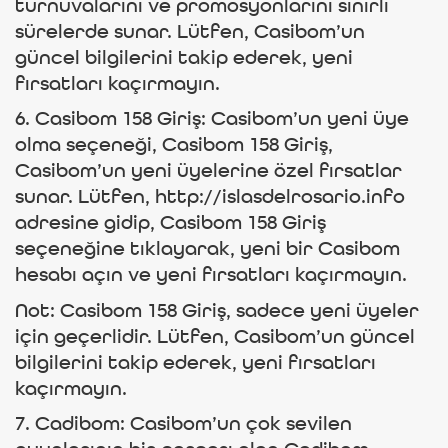
turnuvalarını ve promosyonlarını sınırlı
sürelerde sunar. Lütfen, Casibom’un
güncel bilgilerini takip ederek, yeni
fırsatları kaçırmayın.
6. Casibom 158 Giriş: Casibom’un yeni üye
olma seçeneği, Casibom 158 Giriş,
Casibom’un yeni üyelerine özel fırsatlar
sunar. Lütfen, http://islasdelrosario.info
adresine gidip, Casibom 158 Giriş
seçeneğine tıklayarak, yeni bir Casibom
hesabı açın ve yeni fırsatları kaçırmayın.
Not: Casibom 158 Giriş, sadece yeni üyeler
için geçerlidir. Lütfen, Casibom’un güncel
bilgilerini takip ederek, yeni fırsatları
kaçırmayın.
7. Cadibom: Casibom’un çok sevilen