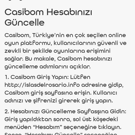
Casibom Hesabınızı
Güncelle
Casibom, Türkiye’nin en çok seçilen online
oyun platformu, kullanıcılarının güvenli ve
zevkli bir şekilde oyunlarına erişimini
sağlar. Bu makale, Casibom hesabınızı
güncelleme adımlarını açıklar.
1. Casibom Giriş Yapın: Lütfen
http://islasdelrosario.info adresine gidip,
Casibom giriş sayfasına erişin. Kullanıcı
adınızı ve şifrenizi girerek giriş yapın.
2. Hesabınızı Güncelleme Sayfasşına Gidin:
Giriş yapıldıktan sonra, sol üst köşedeki
menüden “Hesabım” seçeneğine tıklayın.