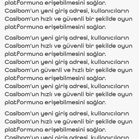
platformuna erişebilmesini sağlar.
Casibom’un yeni giriş adresi, kullanıcıların
Casibom’un hızlı ve güvenli bir şekilde oyun
platformuna erişebilmesini sağlar.
Casibom’un yeni giriş adresi, kullanıcıların
Casibom’un hızlı ve güvenli bir şekilde oyun
platformuna erişebilmesini sağlar.
Casibom’un yeni giriş adresi, kullanıcıların
Casibom’un güvenli ve hızlı bir şekilde oyun
platformuna erişebilmesini sağlar.
Casibom’un yeni giriş adresi, kullanıcıların
Casibom’un hızlı ve güvenli bir şekilde oyun
platformuna erişebilmesini sağlar.
Casibom’un yeni giriş adresi, kullanıcıların
Casibom’un hızlı ve güvenli bir şekilde oyun
platformuna erişebilmesini sağlar.
Casibom’un yeni giriş adresi, kullanıcıların