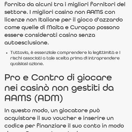
fornito da alcuni tra i migliori fornitori del
settore. I migliori casino non AAMS con
licenze non Italiane per il gioco d’azzardo
come quelle di Malta e Curaçao possono
essere considerati casino senza
autoesclusione.
Tuttavia, è essenziale comprendere la legittimità e i
rischi associati a tale scelta prima di intraprendere
qualsiasi azione.
Pro e Contro di giocare
nei casinò non gestiti da
AAMS (ADM)
In questo modo, un giocatore può
acquistare il suo voucher e inserire un
codice per finanziare il suo conto in modo