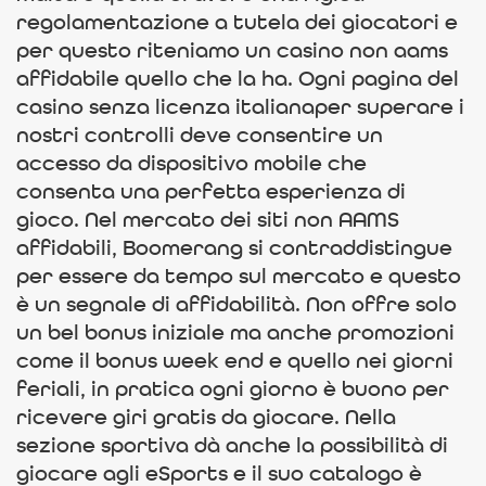
regolamentazione a tutela dei giocatori e
per questo riteniamo un casino non aams
affidabile quello che la ha. Ogni pagina del
casino senza licenza italianaper superare i
nostri controlli deve consentire un
accesso da dispositivo mobile che
consenta una perfetta esperienza di
gioco. Nel mercato dei siti non AAMS
affidabili, Boomerang si contraddistingue
per essere da tempo sul mercato e questo
è un segnale di affidabilità. Non offre solo
un bel bonus iniziale ma anche promozioni
come il bonus week end e quello nei giorni
feriali, in pratica ogni giorno è buono per
ricevere giri gratis da giocare. Nella
sezione sportiva dà anche la possibilità di
giocare agli eSports e il suo catalogo è