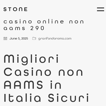
casino online non
aams 290
June 5, 2025
granfondoroma.com
Migliori
Casino non
AAMS in
Italia Sicuri