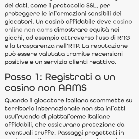
dei dati, come il protocollo SSL, per
proteggere le informazioni sensibili dei
giocatori. Un casinò affidabile deve
casino
online non aams
dimostrare equità nei
giochi, ad esempio attraverso l’uso di RNG
e la trasparenza nell’RTP. La reputazione
può essere valutata tramite recensioni
positive e un servizio clienti reattivo.
Passo 1: Registrati a un
casino non AAMS
Quando il giocatore italiano scommette su
territorio internazionale non sta infatti
usufruendo di piattaforme italiane
affidabili, che assicurano protezione da
eventuali truffe. Passaggi progettati in