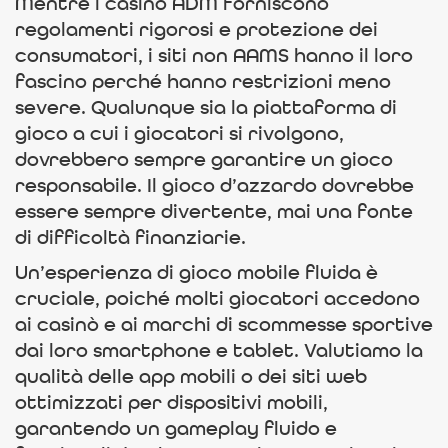
Mentre i casinò ADM forniscono
regolamenti rigorosi e protezione dei
consumatori, i siti non AAMS hanno il loro
fascino perché hanno restrizioni meno
severe. Qualunque sia la piattaforma di
gioco a cui i giocatori si rivolgono,
dovrebbero sempre garantire un gioco
responsabile. Il gioco d’azzardo dovrebbe
essere sempre divertente, mai una fonte
di difficoltà finanziarie.
Un’esperienza di gioco mobile fluida è
cruciale, poiché molti giocatori accedono
ai casinò e ai marchi di scommesse sportive
dai loro smartphone e tablet. Valutiamo la
qualità delle app mobili o dei siti web
ottimizzati per dispositivi mobili,
garantendo un gameplay fluido e