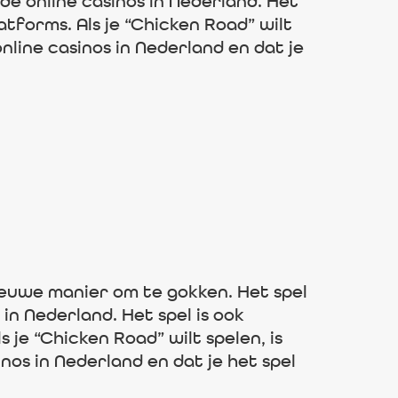
de online casinos in Nederland. Het
atforms. Als je “Chicken Road” wilt
online casinos in Nederland en dat je
nieuwe manier om te gokken. Het spel
in Nederland. Het spel is ook
 je “Chicken Road” wilt spelen, is
inos in Nederland en dat je het spel