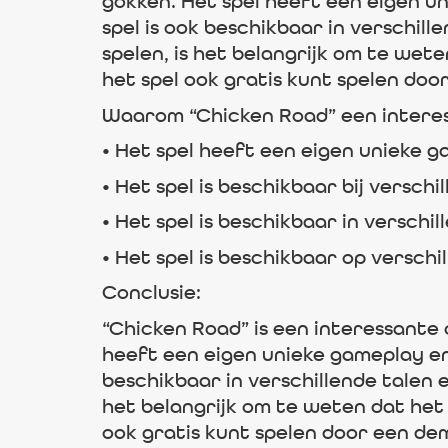
gokken. Het spel heeft een eigen un
spel is ook beschikbaar in verschill
spelen, is het belangrijk om te wete
het spel ook gratis kunt spelen do
Waarom “Chicken Road” een interess
• Het spel heeft een eigen unieke 
• Het spel is beschikbaar bij verschi
• Het spel is beschikbaar in verschil
• Het spel is beschikbaar op versch
Conclusie:
“Chicken Road” is een interessante 
heeft een eigen unieke gameplay en i
beschikbaar in verschillende talen e
het belangrijk om te weten dat het s
ook gratis kunt spelen door een de