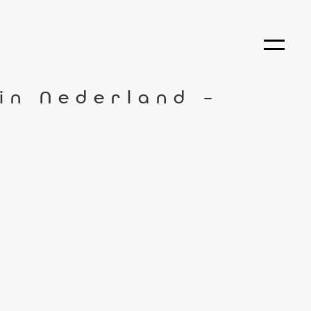
 in Nederland –