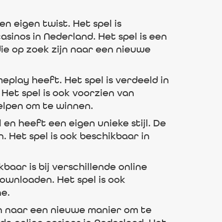
n eigen twist. Het spel is
asinos in Nederland. Het spel is een
die op zoek zijn naar een nieuwe
eplay heeft. Het spel is verdeeld in
 Het spel is ook voorzien van
helpen om te winnen.
 en heeft een eigen unieke stijl. De
. Het spel is ook beschikbaar in
baar is bij verschillende online
downloaden. Het spel is ook
e.
ijn naar een nieuwe manier om te