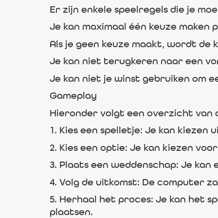
Er zijn enkele speelregels die je m
Je kan maximaal één keuze maken pe
Als je geen keuze maakt, wordt de
Je kan niet terugkeren naar een vor
Je kan niet je winst gebruiken om 
Gameplay
Hieronder volgt een overzicht van 
1. Kies een spelletje: Je kan kiezen u
2. Kies een optie: Je kan kiezen voor
3. Plaats een weddenschap: Je kan 
4. Volg de uitkomst: De computer zal
5. Herhaal het proces: Je kan het 
plaatsen.