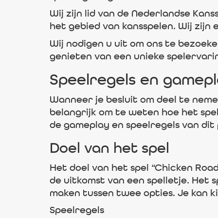
Wij zijn lid van de Nederlandse Kan
het gebied van kansspelen. Wij zij
Wij nodigen u uit om ons te bezoeke
genieten van een unieke spelervarin
Speelregels en gamep
Wanneer je besluit om deel te nemen
belangrijk om te weten hoe het spel
de gameplay en speelregels van dit 
Doel van het spel
Het doel van het spel “Chicken Roa
de uitkomst van een spelletje. Het s
maken tussen twee opties. Je kan k
Speelregels