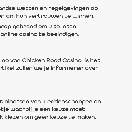
rlandse wetten en regelgevingen op
 en om hun vertrouwen te winnen.
 erop gebrand om u te laten
online casino te beëindigen.
ino van Chicken Road Casino, is het
rtikel zullen we je informeren over
 het plaatsen van weddenschappen op
letje waarbij je een keuze moet
ok kiezen om geen keuze te maken.