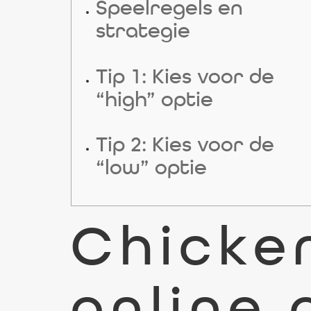
Speelregels en
strategie
Tip 1: Kies voor de
“high” optie
Tip 2: Kies voor de
“low” optie
Chicken