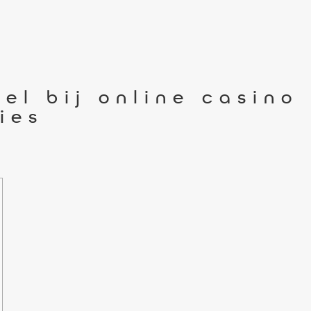
el bij online casino
ies