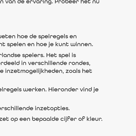
en van de ervaring. Probeer het nu
weten hoe de spelregels en
nt spelen en hoe je kunt winnen.
andse spelers. Het spel is
rdeeld in verschillende rondes,
de inzetmogelijkheden, zoals het
elregels werken. Hieronder vind je
rschillende inzetopties.
zet op een bepaalde cijfer of kleur.