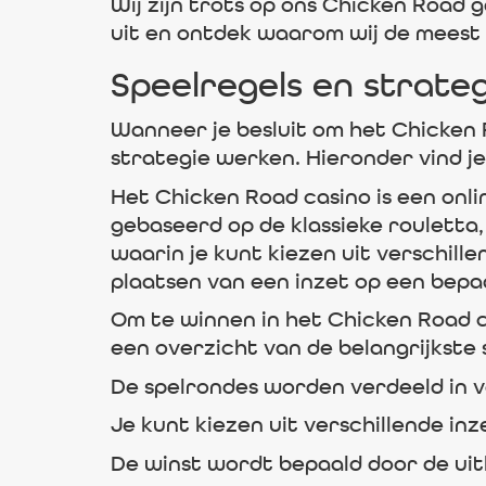
Wij zijn trots op ons Chicken Road 
uit en ontdek waarom wij de meest 
Speelregels en strateg
Wanneer je besluit om het Chicken R
strategie werken. Hieronder vind je
Het Chicken Road casino is een onli
gebaseerd op de klassieke rouletta,
waarin je kunt kiezen uit verschille
plaatsen van een inzet op een bepaal
Om te winnen in het Chicken Road ca
een overzicht van de belangrijkste 
De spelrondes worden verdeeld in ve
Je kunt kiezen uit verschillende inz
De winst wordt bepaald door de uit