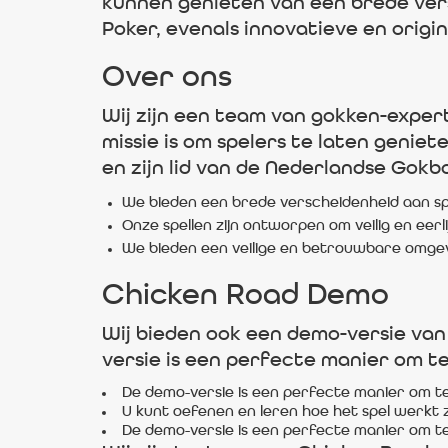
kunnen genieten van een brede vers
Poker, evenals innovatieve en origin
Over ons
Wij zijn een team van gokken-expert
missie is om spelers te laten geniete
en zijn lid van de Nederlandse Gokb
We bieden een brede verscheidenheid aan spe
Onze spellen zijn ontworpen om veilig en eerli
We bieden een veilige en betrouwbare omgev
Chicken Road Demo
Wij bieden ook een demo-versie van
versie is een perfecte manier om t
De demo-versie is een perfecte manier om te
U kunt oefenen en leren hoe het spel werkt z
De demo-versie is een perfecte manier om te b