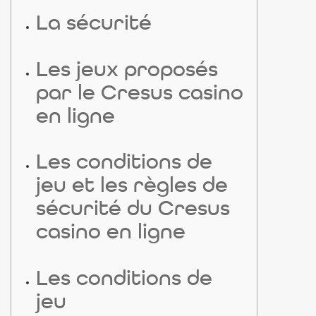
La sécurité
Les jeux proposés
par le Cresus casino
en ligne
Les conditions de
jeu et les règles de
sécurité du Cresus
casino en ligne
Les conditions de
jeu