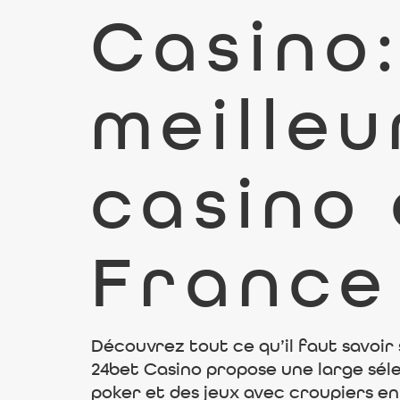
Casino
meilleu
casino 
France
Découvrez tout ce qu’il faut savoir
24bet Casino propose une large séle
poker et des jeux avec croupiers en