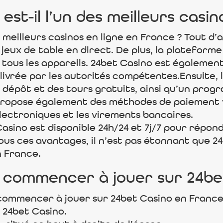
st-il l’un des meilleurs casi
 meilleurs casinos en ligne en France ? Tout d’a
 jeux de table en direct. De plus, la plateform
tous les appareils. 24bet Casino est également 
élivrée par les autorités compétentes.Ensuite,
e dépôt et des tours gratuits, ainsi qu’un pro
 propose également des méthodes de paiement v
électroniques et les virements bancaires.
 Casino est disponible 24h/24 et 7j/7 pour répon
ous ces avantages, il n’est pas étonnant que 
n France.
 commencer à jouer sur 24be
commencer à jouer sur 24bet Casino en France 
e 24bet Casino.