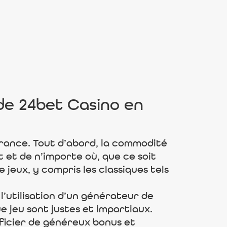
 de 24bet Casino en
France. Tout d’abord, la commodité
 et de n’importe où, que ce soit
jeux, y compris les classiques tels
 l’utilisation d’un générateur de
e jeu sont justes et impartiaux.
éficier de généreux bonus et