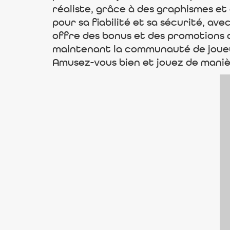
réaliste, grâce à des graphismes et
pour sa fiabilité et sa sécurité, av
offre des bonus et des promotions a
maintenant la communauté de joueu
Amusez-vous bien et jouez de maniè