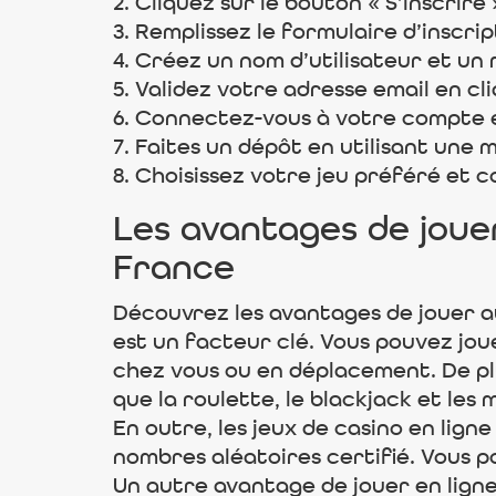
2. Cliquez sur le bouton « S’inscrire
3. Remplissez le formulaire d’inscri
4. Créez un nom d’utilisateur et un 
5. Validez votre adresse email en cl
6. Connectez-vous à votre compte en
7. Faites un dépôt en utilisant une
8. Choisissez votre jeu préféré et 
Les avantages de jouer
France
Découvrez les avantages de jouer au
est un facteur clé. Vous pouvez jou
chez vous ou en déplacement. De plu
que la roulette, le blackjack et les 
En outre, les jeux de casino en lign
nombres aléatoires certifié. Vous p
Un autre avantage de jouer en ligne