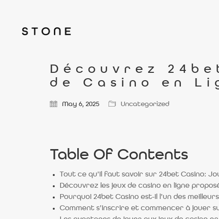
Découvrez 24be
de Casino en L
May 6, 2025
Uncategorized
Table Of Contents
Tout ce qu’il faut savoir sur 24bet Casino: J
Découvrez les jeux de casino en ligne propo
Pourquoi 24bet Casino est-il l’un des meilleur
Comment s’inscrire et commencer à jouer s