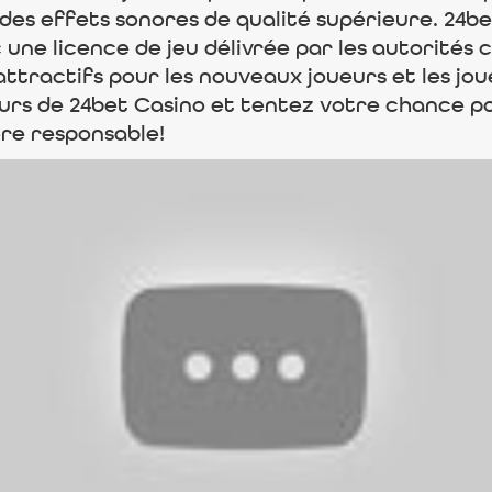
 des effets sonores de qualité supérieure. 24
ec une licence de jeu délivrée par les autorités
ttractifs pour les nouveaux joueurs et les jou
rs de 24bet Casino et tentez votre chance po
re responsable!