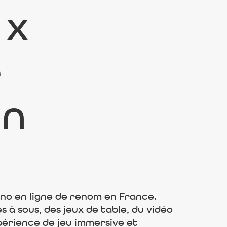
ux
e
en
ino en ligne de renom en France.
 à sous, des jeux de table, du vidéo
périence de jeu immersive et