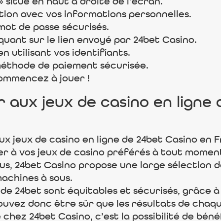
 » situé en haut à droite de l’écran.
ption avec vos informations personnelles.
mot de passe sécurisés.
iquant sur le lien envoyé par 24bet Casino.
 utilisant vos identifiants.
 méthode de paiement sécurisée.
commencez à jouer !
 aux jeux de casino en ligne
x jeux de casino en ligne de 24bet Casino en 
er à vos jeux de casino préférés à tout moment
s, 24bet Casino propose une large sélection de 
machines à sous.
e de 24bet sont équitables et sécurisés, grâce à
ouvez donc être sûr que les résultats de chaqu
 chez 24bet Casino, c’est la possibilité de bén