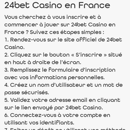
24bet Casino en France
Vous cherchez à vous inscrire et à
commencer à jouer sur 24bet Casino en
France ? Suivez ces étapes simples :
1. Rendez-vous sur le site officiel de 24bet
Casino.
2. Cliquez sur le bouton « S’inscrire » situé
en haut à droite de l’écran.
3. Remplissez le formulaire d’inscription
avec vos informations personnelles.
4. Créez un nom d’utilisateur et un mot de
passe sécurisés.
5. Validez votre adresse email en cliquant
sur le lien envoyé par 24bet Casino.
6. Connectez-vous à votre compte en
utilisant vos identifiants.