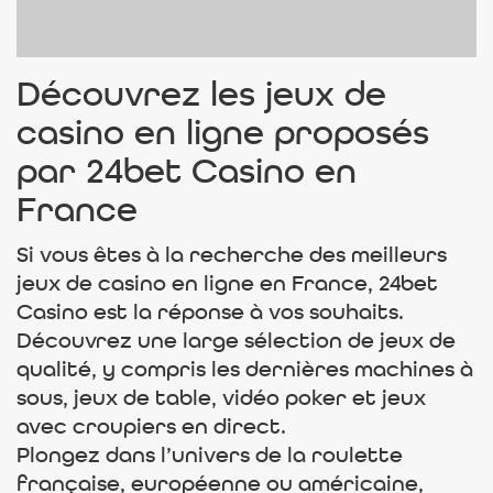
Découvrez les jeux de
casino en ligne proposés
par 24bet Casino en
France
Si vous êtes à la recherche des meilleurs
jeux de casino en ligne en France, 24bet
Casino est la réponse à vos souhaits.
Découvrez une large sélection de jeux de
qualité, y compris les dernières machines à
sous, jeux de table, vidéo poker et jeux
avec croupiers en direct.
Plongez dans l’univers de la roulette
française, européenne ou américaine,