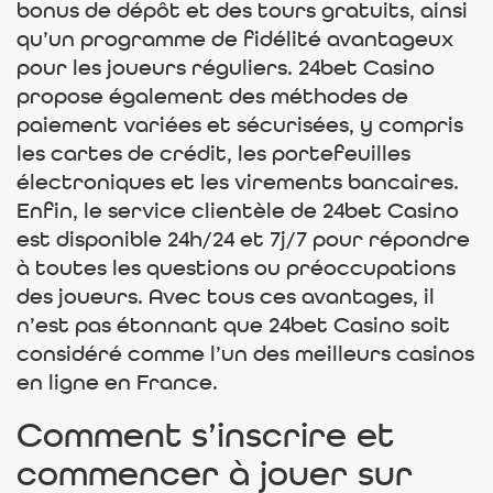
bonus de dépôt et des tours gratuits, ainsi
qu’un programme de fidélité avantageux
pour les joueurs réguliers. 24bet Casino
propose également des méthodes de
paiement variées et sécurisées, y compris
les cartes de crédit, les portefeuilles
électroniques et les virements bancaires.
Enfin, le service clientèle de 24bet Casino
est disponible 24h/24 et 7j/7 pour répondre
à toutes les questions ou préoccupations
des joueurs. Avec tous ces avantages, il
n’est pas étonnant que 24bet Casino soit
considéré comme l’un des meilleurs casinos
en ligne en France.
Comment s’inscrire et
commencer à jouer sur