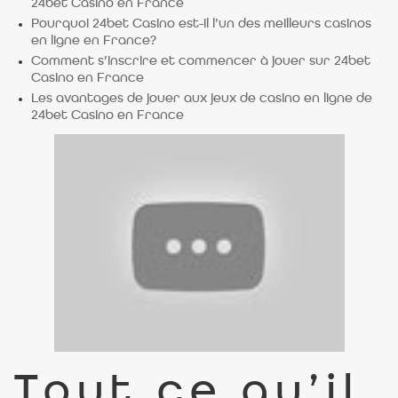
24bet Casino en France
Pourquoi 24bet Casino est-il l’un des meilleurs casinos
en ligne en France?
Comment s’inscrire et commencer à jouer sur 24bet
Casino en France
Les avantages de jouer aux jeux de casino en ligne de
24bet Casino en France
Tout ce qu’il