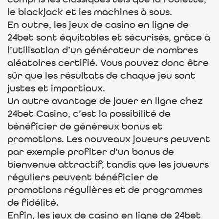
le blackjack et les machines à sous.
En outre, les jeux de casino en ligne de
24bet sont équitables et sécurisés, grâce à
l’utilisation d’un générateur de nombres
aléatoires certifié. Vous pouvez donc être
sûr que les résultats de chaque jeu sont
justes et impartiaux.
Un autre avantage de jouer en ligne chez
24bet Casino, c’est la possibilité de
bénéficier de généreux bonus et
promotions. Les nouveaux joueurs peuvent
par exemple profiter d’un bonus de
bienvenue attractif, tandis que les joueurs
réguliers peuvent bénéficier de
promotions régulières et de programmes
de fidélité.
Enfin, les jeux de casino en ligne de 24bet