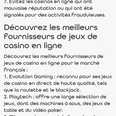
7. Évitez les casinos en ligne qui ont
mauvaise réputation ou qui ont été
signalés pour des activités frauduleuses.
Découvrez les meilleurs
fournisseurs de jeux de
casino en ligne
Découvrez les meilleurs fournisseurs de
jeux de casino en ligne pour le marché
français :
1. Evolution Gaming : reconnu pour ses jeux
de casino en direct de haute qualité, tels
que la roulette et le blackjack.
2. Playtech : offre une large sélection de
jeux, dont des machines à sous, des jeux de
table et du vidéo poker.