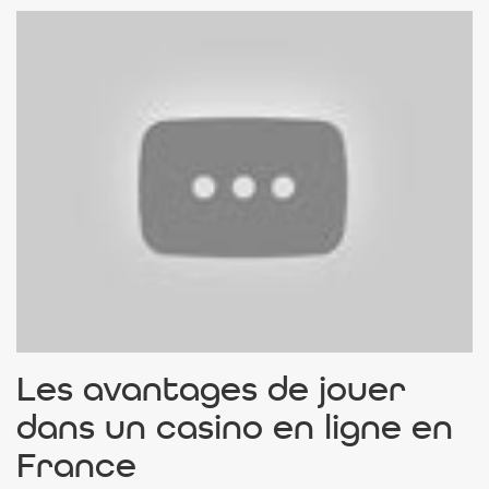
Les avantages de jouer
dans un casino en ligne en
France