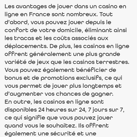
Les avantages de jouer dans un casino en
ligne en France sont nombreux. Tout
d’abord, vous pouvez jouer depuis le
confort de votre domicile, éliminant ainsi
les tracas et les coûts associés aux
déplacements. De plus, les casinos en ligne
offrent généralement une plus grande
variété de jeux que les casinos terrestres.
Vous pouvez également bénéficier de
bonus et de promotions exclusifs, ce qui
vous permet de jouer plus longtemps et
d’augmenter vos chances de gagner.
En outre, les casinos en ligne sont
disponibles 24 heures sur 24, 7 jours sur 7,
ce qui signifie que vous pouvez jouer
quand vous le souhaitez. Ils offrent
également une sécurité et une