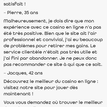
satisfait !
– Pierre, 35 ans
Malheureusement, je dois dire que mon
expérience avec ce casino en ligne n’a pas
été très positive. Bien que le site ait l’air
professionnel et convivial, j’ai eu beaucoup
de problèmes pour retirer mes gains. Le
service clientèle n’était pas très utile et
j’ai fini par abandonner. Je ne peux donc
pas recommander ce site à qui que ce soit.
– Jacques, 42 ans
Découvrez le meilleur du casino en ligne :
visitez notre site pour jouer dès
maintenant !
Vous vous demandez où trouver le meilleur