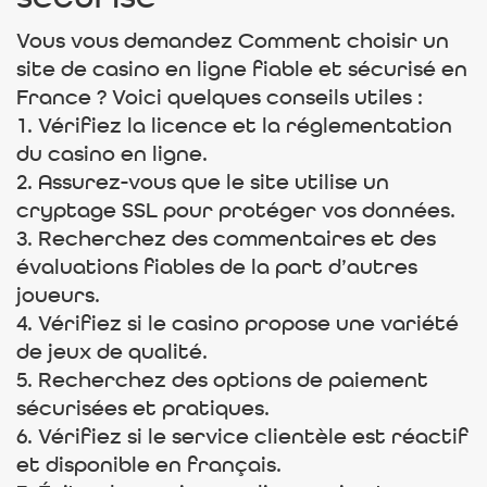
Vous vous demandez Comment choisir un
site de casino en ligne fiable et sécurisé en
France ? Voici quelques conseils utiles :
1. Vérifiez la licence et la réglementation
du casino en ligne.
2. Assurez-vous que le site utilise un
cryptage SSL pour protéger vos données.
3. Recherchez des commentaires et des
évaluations fiables de la part d’autres
joueurs.
4. Vérifiez si le casino propose une variété
de jeux de qualité.
5. Recherchez des options de paiement
sécurisées et pratiques.
6. Vérifiez si le service clientèle est réactif
et disponible en français.