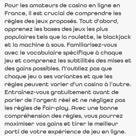
Pour les amateurs de casino en ligne en
France, il est crucial de comprendre les
règles des jeux proposés. Tout d’abord,
apprenez les bases des jeux les plus
populaires tels que la roulette, le blackjack
et la machine à sous. Familiarisez-vous
avec le vocabulaire spécifique à chaque
jeu et comprenez les subtilités des mises et
des gains possibles. N’oubliez pas que
chaque jeu a ses variantes et que les
règles peuvent varier d’un casino à l’autre.
Entraînez-vous gratuitement avant de
parier de l’argent réel et ne négligez pas
les règles de fair-play. Avec une bonne
compréhension des règles, vous pourrez
maximiser vos gains et tirer le meilleur
parti de votre expérience de jeu en ligne.