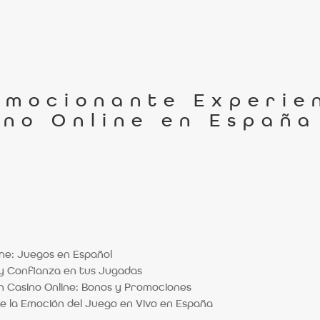
Emocionante Experie
ino Online en España
ine: Juegos en Español
 y Confianza en tus Jugadas
n Casino Online: Bonos y Promociones
e la Emoción del Juego en Vivo en España