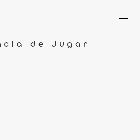
ncia de Jugar