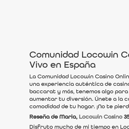
Comunidad Locowin Cas
Vivo en España
La Comunidad Locowin Casino Online
una experiencia auténtica de casino
baccarat y más, tenemos algo para 
aumentar tu diversión. Únete a la 
comodidad de tu hogar. ¡No te pierd
Reseña de Maria,
Locowin Casino
35
Disfruto mucho de mi tiempo en Loc