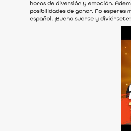
horas de diversión y emoción. Ade
posibilidades de ganar. No esperes 
español. ¡Buena suerte y diviértete!