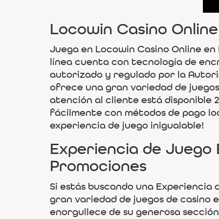
Locowin Casino Online
Juega en Locowin Casino Online en 
línea cuenta con tecnología de enc
autorizado y regulado por la Autor
ofrece una gran variedad de juego
atención al cliente está disponible
fácilmente con métodos de pago loc
experiencia de juego inigualable!
Experiencia de Juego 
Promociones
Si estás buscando una Experiencia 
gran variedad de juegos de casino e
enorgullece de su generosa secció