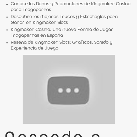
Conoce los Bonos y Promociones de Kingmaker Casino
para Tragaperras
Descubre los Mejores Trucos y Estrategias para
Ganar en Kingmaker Slots
Kingmaker Casino: Una Nueva Forma de Jugar
Tragaperras en España
Reseña de Kingmaker Slots: Gráficos, Sonido y
Experiencia de Juego