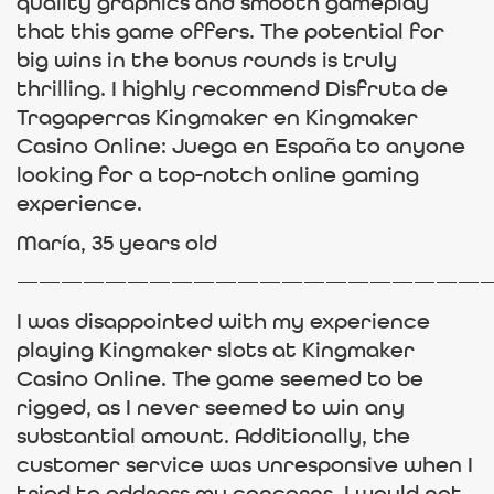
quality graphics and smooth gameplay
that this game offers. The potential for
big wins in the bonus rounds is truly
thrilling. I highly recommend Disfruta de
Tragaperras Kingmaker en Kingmaker
Casino Online: Juega en España to anyone
looking for a top-notch online gaming
experience.
María, 35 years old
—————————————————————
I was disappointed with my experience
playing Kingmaker slots at Kingmaker
Casino Online. The game seemed to be
rigged, as I never seemed to win any
substantial amount. Additionally, the
customer service was unresponsive when I