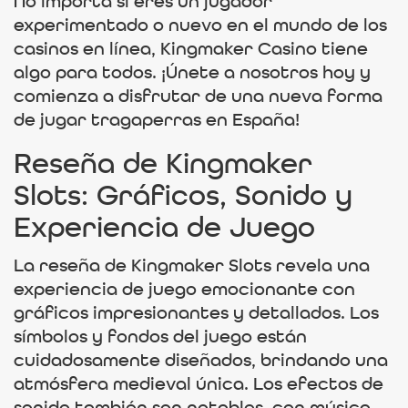
No importa si eres un jugador
experimentado o nuevo en el mundo de los
casinos en línea, Kingmaker Casino tiene
algo para todos. ¡Únete a nosotros hoy y
comienza a disfrutar de una nueva forma
de jugar tragaperras en España!
Reseña de Kingmaker
Slots: Gráficos, Sonido y
Experiencia de Juego
La reseña de Kingmaker Slots revela una
experiencia de juego emocionante con
gráficos impresionantes y detallados. Los
símbolos y fondos del juego están
cuidadosamente diseñados, brindando una
atmósfera medieval única. Los efectos de