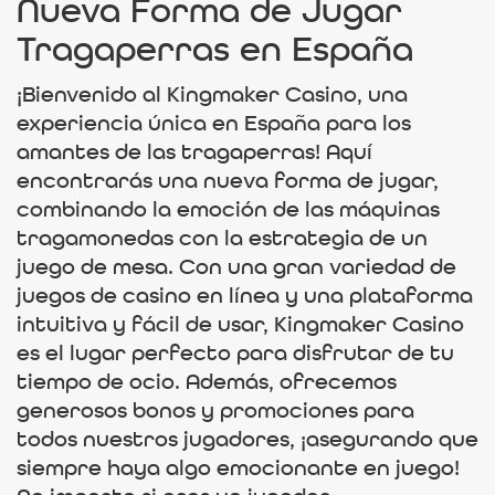
Nueva Forma de Jugar
Tragaperras en España
¡Bienvenido al Kingmaker Casino, una
experiencia única en España para los
amantes de las tragaperras! Aquí
encontrarás una nueva forma de jugar,
combinando la emoción de las máquinas
tragamonedas con la estrategia de un
juego de mesa. Con una gran variedad de
juegos de casino en línea y una plataforma
intuitiva y fácil de usar, Kingmaker Casino
es el lugar perfecto para disfrutar de tu
tiempo de ocio. Además, ofrecemos
generosos bonos y promociones para
todos nuestros jugadores, ¡asegurando que
siempre haya algo emocionante en juego!