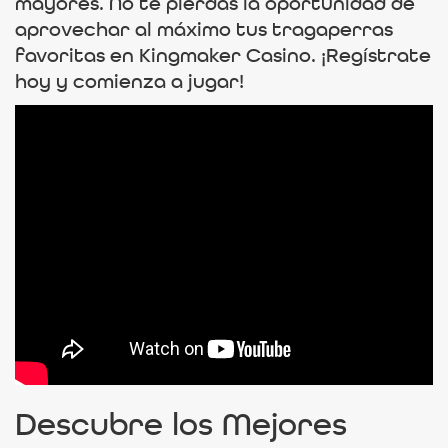
mayores. No te pierdas la oportunidad de
aprovechar al máximo tus tragaperras
favoritas en Kingmaker Casino. ¡Regístrate
hoy y comienza a jugar!
Descubre los Mejores