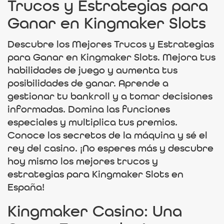
Trucos y Estrategias para
Ganar en Kingmaker Slots
Descubre los Mejores Trucos y Estrategias
para Ganar en Kingmaker Slots. Mejora tus
habilidades de juego y aumenta tus
posibilidades de ganar. Aprende a
gestionar tu bankroll y a tomar decisiones
informadas. Domina las funciones
especiales y multiplica tus premios.
Conoce los secretos de la máquina y sé el
rey del casino. ¡No esperes más y descubre
hoy mismo los mejores trucos y
estrategias para Kingmaker Slots en
España!
Kingmaker Casino: Una