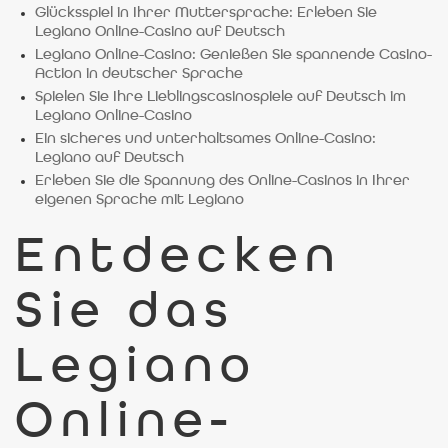
Glücksspiel in Ihrer Muttersprache: Erleben Sie
Legiano Online-Casino auf Deutsch
Legiano Online-Casino: Genießen Sie spannende Casino-
Action in deutscher Sprache
Spielen Sie Ihre Lieblingscasinospiele auf Deutsch im
Legiano Online-Casino
Ein sicheres und unterhaltsames Online-Casino:
Legiano auf Deutsch
Erleben Sie die Spannung des Online-Casinos in Ihrer
eigenen Sprache mit Legiano
Entdecken
Sie das
Legiano
Online-