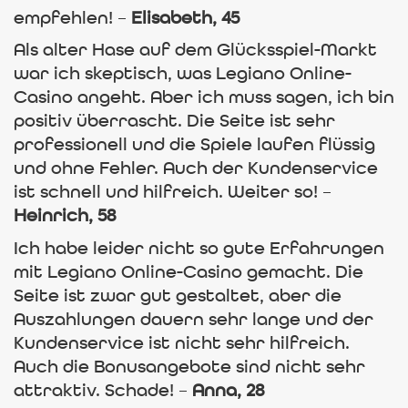
empfehlen! –
Elisabeth, 45
Als alter Hase auf dem Glücksspiel-Markt
war ich skeptisch, was Legiano Online-
Casino angeht. Aber ich muss sagen, ich bin
positiv überrascht. Die Seite ist sehr
professionell und die Spiele laufen flüssig
und ohne Fehler. Auch der Kundenservice
ist schnell und hilfreich. Weiter so! –
Heinrich, 58
Ich habe leider nicht so gute Erfahrungen
mit Legiano Online-Casino gemacht. Die
Seite ist zwar gut gestaltet, aber die
Auszahlungen dauern sehr lange und der
Kundenservice ist nicht sehr hilfreich.
Auch die Bonusangebote sind nicht sehr
attraktiv. Schade! –
Anna, 28