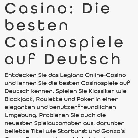
Casino: Die
besten
Casinospiele
auf Deutsch
Entdecken Sie das Legiano Online-Casino
und lernen Sie die besten Casinospiele auf
Deutsch kennen. Spielen Sie Klassiker wie
Blackjack, Roulette und Poker in einer
eleganten und benutzerfreundlichen
Umgebung. Probieren Sie auch die
neuesten Spielautomaten aus, darunter
beliebte Titel wie Starburst und Gonzo’s