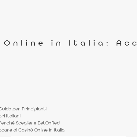
 Online in Italia: A
 Guida per Principianti
i Italiani
a: Perché Scegliere BetOnRed
are al Casinò Online in Italia