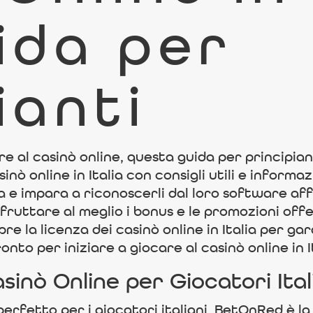
ida per
ianti
care al casinò online, questa guida per principia
inò online in Italia con consigli utili e informaz
alia e impara a riconoscerli dal loro software a
sfruttare al meglio i bonus e le promozioni offe
e la licenza dei casinò online in Italia per gar
ronto per iniziare a giocare al casinò online in 
sinò Online per Giocatori Ital
 perfetto per i giocatori italiani, BetOnRed è l