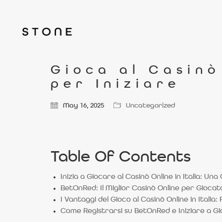
Gioca al Casinò
per Iniziare
May 16, 2025
Uncategorized
Table Of Contents
Inizia a Giocare al Casinò Online in Italia: Una
BetOnRed: Il Miglior Casinò Online per Giocator
I Vantaggi del Gioco al Casinò Online in Itali
Come Registrarsi su BetOnRed e Iniziare a Gioc