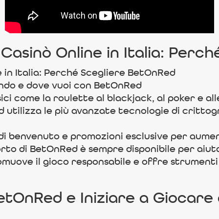
l Casinò Online in Italia: Per
e in Italia: Perché Scegliere BetOnRed
uando e dove vuoi con BetOnRed
sici come la roulette al blackjack, al poker e al
d utilizza le più avanzate tecnologie di crittog
 di benvenuto e promozioni esclusive per aumen
porto di BetOnRed è sempre disponibile per aiuta
muove il gioco responsabile e offre strumenti 
tOnRed e Iniziare a Giocare a