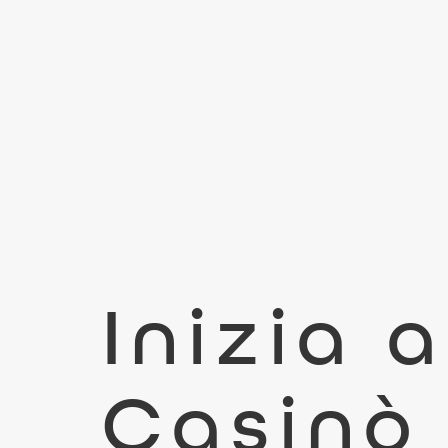
Inizia 
Casinò 