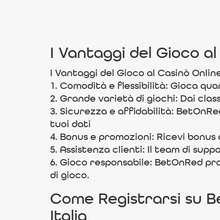
I Vantaggi del Gioco a
I Vantaggi del Gioco al Casinò Onlin
1. Comodità e flessibilità: Gioca q
2. Grande varietà di giochi: Dai clas
3. Sicurezza e affidabilità: BetOnRe
tuoi dati
4. Bonus e promozioni: Ricevi bonus
5. Assistenza clienti: Il team di sup
6. Gioco responsabile: BetOnRed pro
di gioco.
Come Registrarsi su Be
Italia