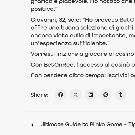
grafica è piacevole. Ho notato che 
positiva.”
Giovanni, 32, said: “Ho provato
BetO
offre una buona selezione di giochi
ancora vinto nulla di importante, m
un’esperienza sufficiente.”
Vorresti iniziare a giocare al casinò
Con BetOnRed, l’accesso al casinò o
Non perdere altro tempo: iscriviti o
Share: