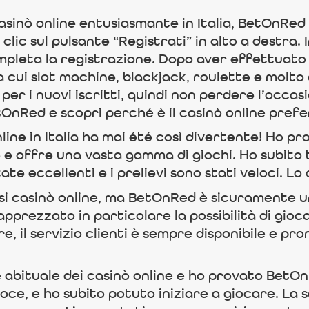
asinò online entusiasmante in Italia, BetOnRed 
ai clic sul pulsante “Registrati” in alto a destra. 
leta la registrazione. Dopo aver effettuato l
a cui slot machine, blackjack, roulette e molt
r i nuovi iscritti, quindi non perdere l’occasi
OnRed e scopri perché è il casinò online preferi
online in Italia ha mai été così divertente! Ho
e e offre una vasta gamma di giochi. Ho subito t
ate eccellenti e i prelievi sono stati veloci. Lo
rsi casinò online, ma BetOnRed è sicuramente uno
pprezzato in particolare la possibilità di gioc
tre, il servizio clienti è sempre disponibile e p
e abituale dei casinò online e ho provato BetOn
ce, e ho subito potuto iniziare a giocare. La se