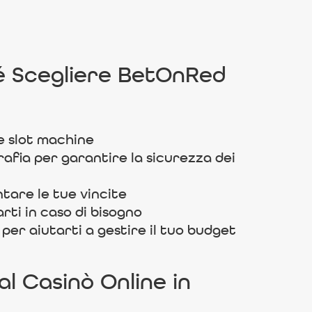
ché Scegliere BetOnRed
le slot machine
rafia per garantire la sicurezza dei
tare le tue vincite
rti in caso di bisogno
per aiutarti a gestire il tuo budget
l Casinò Online in