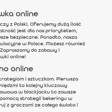
wka online
zy z Polski. Oferujemy dużą ilość
atność jest dla nas priorytetem,
sze bezpieczne. Ponadto, nasza
gulacyjne w Polsce. Możesz również
. Zapraszamy do zabawy i
wki online!
no online
strategiom i sztuczkom. Pierwsza
eniędzmi to kolejny kluczowy
dstawowa w blackjacku to zawsze
 pomocą strategii bekeringu w
uj z graczami ze całego świata i