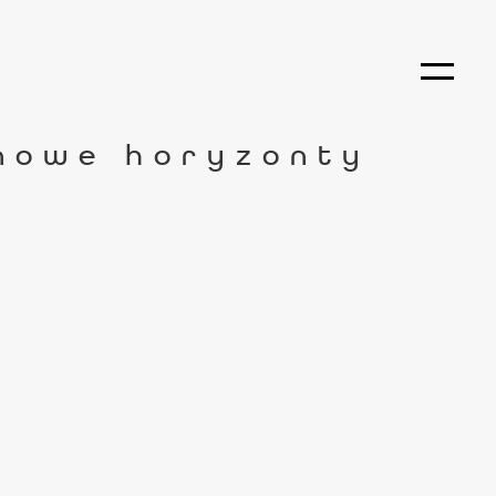
 nowe horyzonty