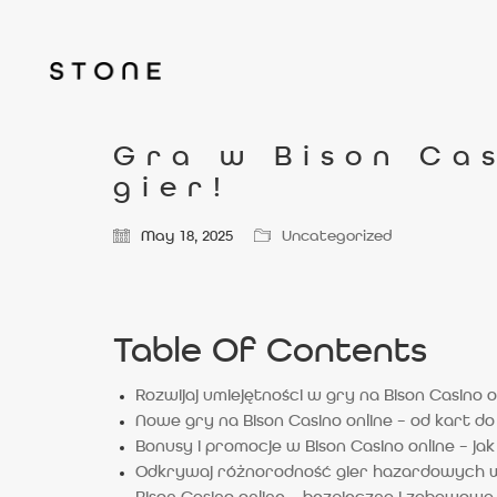
Gra w Bison Cas
gier!
May 18, 2025
Uncategorized
Table Of Contents
Rozwijaj umiejętności w gry na Bison Casino o
Nowe gry na Bison Casino online – od kart do
Bonusy i promocje w Bison Casino online – ja
Odkrywaj różnorodność gier hazardowych w 