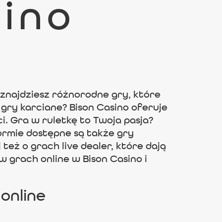
sino
 znajdziesz różnorodne gry, które
 gry karciane? Bison Casino oferuje
i. Gra w ruletkę to Twoja pasja?
formie dostępne są także gry
eż o grach live dealer, które dają
 grach online w Bison Casino i
online