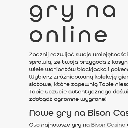
gry na
online
Zacznij rozwijać swoje umiejętnośc
sprawią, że twoja przygoda z kasyna
wiele wariantów blackjacka i pokeró
Wybierz zróżnicowaną kolekcję gier 
slotowe, które zapewnią Tobie nies
Tobie uczucie autentycznego doświa
zdobądź ogromne wygrane!
Nowe gry na Bison Casi
Oto najnowsze gry na
Bison Casino