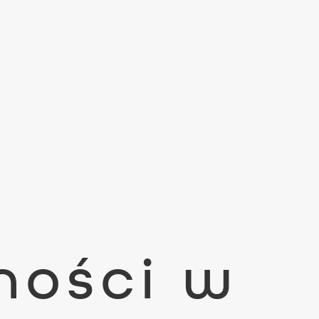
ności w