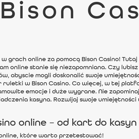
 Bison Ca
i w grach online za pomocą Bison Casino! Tutaj
m online stanie się niezapomniana. Czy lubisz
w, abyscie mogli doskonalić swoje umiejętnośc
ruletki w Bison Casino. Co więcej, w tej plat
amowite emocje i duże wygrane. Nie zapominaj t
dczenia kasyna. Rozwijaj swoje umiejętności w
no online – od kart do kasyn 
online, które warto przetestować!