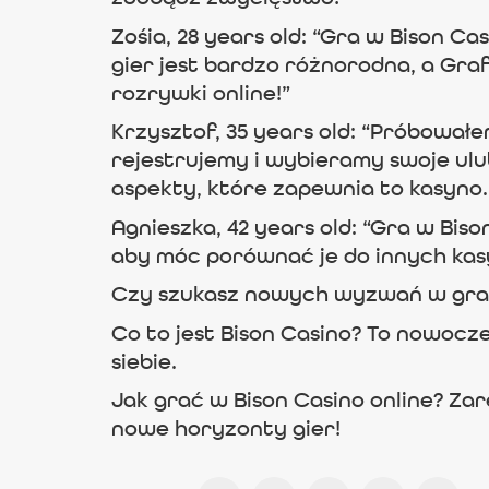
Zośia, 28 years old: “Gra w Bison C
gier jest bardzo różnorodna, a Graf
rozrywki online!”
Krzysztof, 35 years old: “Próbowałe
rejestrujemy i wybieramy swoje ul
aspekty, które zapewnia to kasyno.
Agnieszka, 42 years old: “Gra w Bis
aby móc porównać je do innych kasy
Czy szukasz nowych wyzwań w grach
Co to jest Bison Casino? To nowocze
siebie.
Jak grać w Bison Casino online? Zare
nowe horyzonty gier!