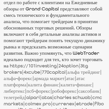
отдел по работе с клиентами на Ежедневные
обзоры от Grand Capital представляют собой
смесь технического и фундаментального
анализа, что помогает трейдерам в принятии
обоснованных торговых решений. Обзоры
включают в себя детальные анализы активов и
помогают трейдерам понять текущую динамику
рынка и предсказать возможные сценарии
развития. Важно упомянуть, что WebTrader
идеально подходит для тех, кто хочет торговать
на
https://101investing|24option|3tg
brokers|4xcube|770capital|альфа трейдинг|
альфа-форекс|армада маркет|атас|атас
платформа|калита финанс|калита-финанс|
либертекс|псб-форекс|робофорекс|саксобанк|
телетрейд|alpari|atas|charles schwab|cmc
markets|colmex pro|currenex|etrade|fibo