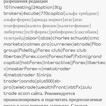
разрешения редакции
101investing|24option|3tg
brokers|4xcube|770capital|альфа трейдинг|
альфа-форекс|армада маркет|атас|атас
платформа|калита финанс|калита-финанс|
либертекс|псб-форекс|робофорекс|саксобанк|
телетрейд|alpari|atas|charles schwab|cmc
markets|colmex pro|currenex|etrade|fibo
group|fidelity|forex club|forex club
libertex|forex.com|forexchief|fxtm|grand
capital|hotforex|interactive|jforex|liberte
v|masterforex-v|metatrader
4|metatrader 5|ninja
trader|oanda|plus500|sb-
pro|teletrade|wealthfront|xbtfx|zulu
trade scam
сайта. Рекомендуется
проанализировать и подсчитать предполагаемые