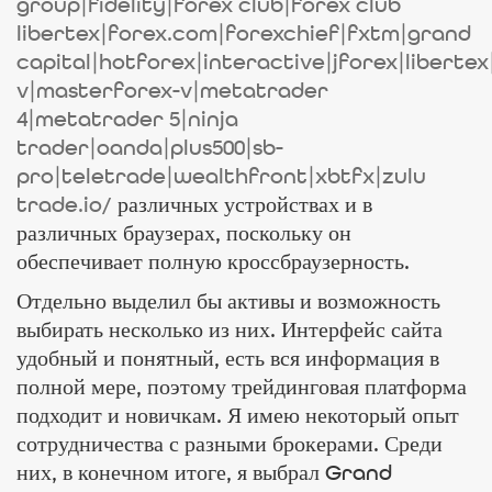
group|fidelity|forex club|forex club
libertex|forex.com|forexchief|fxtm|grand
capital|hotforex|interactive|jforex|liberte
v|masterforex-v|metatrader
4|metatrader 5|ninja
trader|oanda|plus500|sb-
pro|teletrade|wealthfront|xbtfx|zulu
trade.io/
различных устройствах и в
различных браузерах, поскольку он
обеспечивает полную кроссбраузерность.
Отдельно выделил бы активы и возможность
выбирать несколько из них. Интерфейс сайта
удобный и понятный, есть вся информация в
полной мере, поэтому трейдинговая платформа
подходит и новичкам. Я имею некоторый опыт
сотрудничества с разными брокерами. Среди
них, в конечном итоге, я выбрал Grand