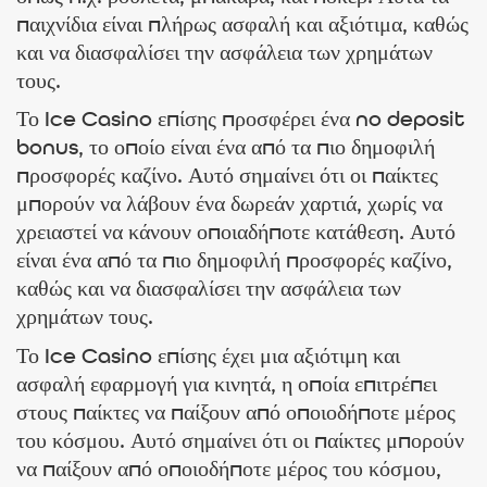
παιχνίδια είναι πλήρως ασφαλή και αξιότιμα, καθώς
και να διασφαλίσει την ασφάλεια των χρημάτων
τους.
Το Ice Casino επίσης προσφέρει ένα no deposit
bonus, το οποίο είναι ένα από τα πιο δημοφιλή
προσφορές καζίνο. Αυτό σημαίνει ότι οι παίκτες
μπορούν να λάβουν ένα δωρεάν χαρτιά, χωρίς να
χρειαστεί να κάνουν οποιαδήποτε κατάθεση. Αυτό
είναι ένα από τα πιο δημοφιλή προσφορές καζίνο,
καθώς και να διασφαλίσει την ασφάλεια των
χρημάτων τους.
Το Ice Casino επίσης έχει μια αξιότιμη και
ασφαλή εφαρμογή για κινητά, η οποία επιτρέπει
στους παίκτες να παίξουν από οποιοδήποτε μέρος
του κόσμου. Αυτό σημαίνει ότι οι παίκτες μπορούν
να παίξουν από οποιοδήποτε μέρος του κόσμου,