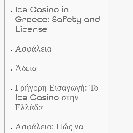
Ice Casino in
Greece: Safety and
License
Ασφάλεια
Άδεια
Γρήγορη Εισαγωγή: Το
Ice Casino στην
Ελλάδα
Ασφάλεια: Πώς να