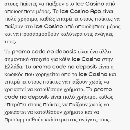
στους παίκτες να παίξουν στο Ice Casino από
οποιοδήποτε μέρος. Το Ice Casino App είναι
πολύ χρήσιμο, καθώς επιτρέπει στους παίκτες να
παίξουν στο Ice Casino από οποιοδήποτε μέρος
και να προσαρμοσθούν καλύτερα στις ανάγκες
τους.
Το promo code no deposit είναι ένα άλλο
σημαντικό στοιχείο για κάθε Ice Casino στην
Ελλάδα. Το promo code no deposit είναι η
κωδικός που χορηγείται από το Ice Casino και
επιτρέπει στους παίκτες να παίξουν χωρίς να
χρειαστεί να καταθέσουν χρήματα. Το promo
code no deposit είναι πολύ χρήσιμο, καθώς
επιτρέπει στους παίκτες να παίξουν χωρίς να
χρειαστεί να καταθέσουν χρήματα και να
προσαρμοσθούν καλύτερα στις ανάγκες τους.