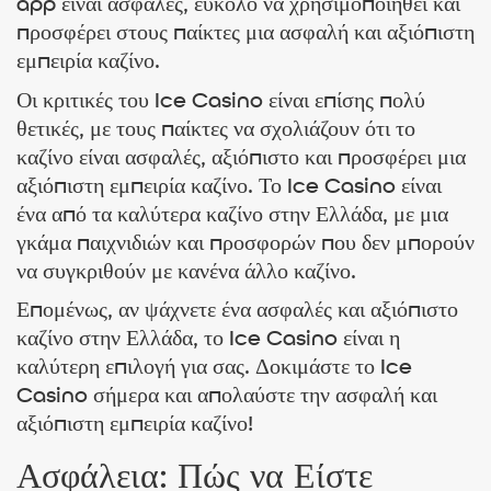
app είναι ασφαλές, εύκολο να χρησιμοποιηθεί και
προσφέρει στους παίκτες μια ασφαλή και αξιόπιστη
εμπειρία καζίνο.
Οι κριτικές του Ice Casino είναι επίσης πολύ
θετικές, με τους παίκτες να σχολιάζουν ότι το
καζίνο είναι ασφαλές, αξιόπιστο και προσφέρει μια
αξιόπιστη εμπειρία καζίνο. Το Ice Casino είναι
ένα από τα καλύτερα καζίνο στην Ελλάδα, με μια
γκάμα παιχνιδιών και προσφορών που δεν μπορούν
να συγκριθούν με κανένα άλλο καζίνο.
Επομένως, αν ψάχνετε ένα ασφαλές και αξιόπιστο
καζίνο στην Ελλάδα, το Ice Casino είναι η
καλύτερη επιλογή για σας. Δοκιμάστε το Ice
Casino σήμερα και απολαύστε την ασφαλή και
αξιόπιστη εμπειρία καζίνο!
Ασφάλεια: Πώς να Είστε