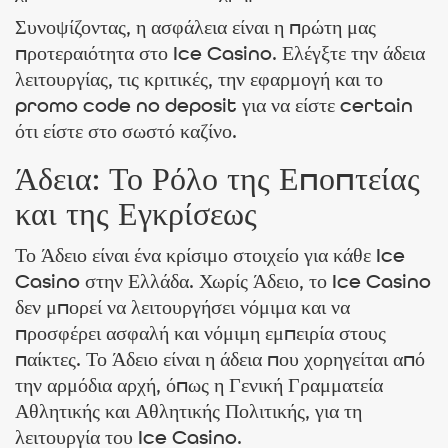
Συνοψίζοντας, η ασφάλεια είναι η πρώτη μας
προτεραιότητα στο Ice Casino. Ελέγξτε την άδεια
λειτουργίας, τις κριτικές, την εφαρμογή και το
promo code no deposit για να είστε certain
ότι είστε στο σωστό καζίνο.
Άδεια: Το Ρόλο της Εποπτείας
και της Εγκρίσεως
Το Άδειο είναι ένα κρίσιμο στοιχείο για κάθε Ice
Casino στην Ελλάδα. Χωρίς Άδειο, το Ice Casino
δεν μπορεί να λειτουργήσει νόμιμα και να
προσφέρει ασφαλή και νόμιμη εμπειρία στους
παίκτες. Το Άδειο είναι η άδεια που χορηγείται από
την αρμόδια αρχή, όπως η Γενική Γραμματεία
Αθλητικής και Αθλητικής Πολιτικής, για τη
λειτουργία του Ice Casino.