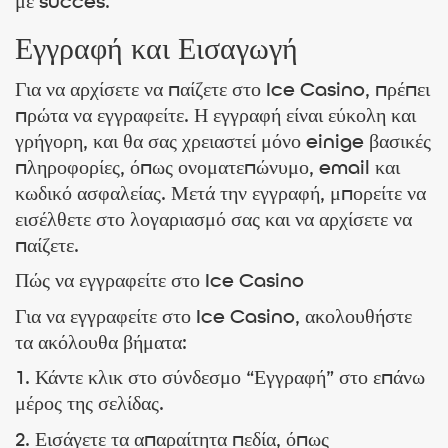
με succès.
Εγγραφή και Εισαγωγή
Για να αρχίσετε να παίζετε στο Ice Casino, πρέπει
πρώτα να εγγραφείτε. Η εγγραφή είναι εύκολη και
γρήγορη, και θα σας χρειαστεί μόνο einige βασικές
πληροφορίες, όπως ονοματεπώνυμο, email και
κωδικό ασφαλείας. Μετά την εγγραφή, μπορείτε να
εισέλθετε στο λογαριασμό σας και να αρχίσετε να
παίζετε.
Πώς να εγγραφείτε στο Ice Casino
Για να εγγραφείτε στο Ice Casino, ακολουθήστε
τα ακόλουθα βήματα:
1. Κάντε κλικ στο σύνδεσμο “Εγγραφή” στο επάνω
μέρος της σελίδας.
2. Εισάγετε τα απαραίτητα πεδία, όπως