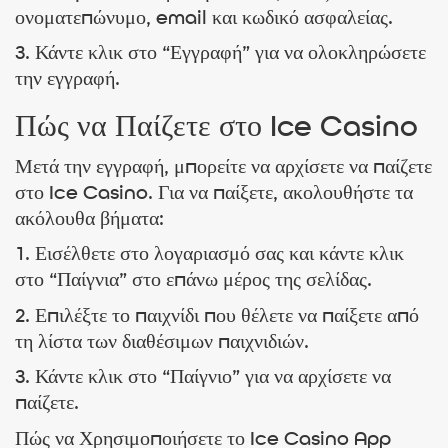
ονοματεπώνυμο, email και κωδικό ασφαλείας.
3. Κάντε κλικ στο “Εγγραφή” για να ολοκληρώσετε
την εγγραφή.
Πώς να Παίζετε στο Ice Casino
Μετά την εγγραφή, μπορείτε να αρχίσετε να παίζετε
στο Ice Casino. Για να παίξετε, ακολουθήστε τα
ακόλουθα βήματα:
1. Εισέλθετε στο λογαριασμό σας και κάντε κλικ
στο “Παίγνια” στο επάνω μέρος της σελίδας.
2. Επιλέξτε το παιχνίδι που θέλετε να παίξετε από
τη λίστα των διαθέσιμων παιχνιδιών.
3. Κάντε κλικ στο “Παίγνιο” για να αρχίσετε να
παίζετε.
Πώς να Χρησιμοποιήσετε το Ice Casino App