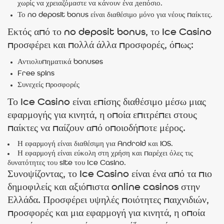
χωρίς να χρειαζόμαστε να κάνουν ένα депόσιο.
Το no deposit bonus είναι διαθέσιμο μόνο για νέους παίκτες.
Εκτός από το no deposit bonus, το Ice Casino
προσφέρει και πολλά άλλα προσφορές, όπως:
Αντιολυπηματικά bonuses
Free spins
Συνεχείς προσφορές
Το Ice Casino είναι επίσης διαθέσιμο μέσω μιας
εφαρμογής για κινητά, η οποία επιτρέπει στους
παίκτες να παίζουν από οποιοδήποτε μέρος.
Η εφαρμογή είναι διαθέσιμη για Android και iOS.
Η εφαρμογή είναι εύκολη στη χρήση και παρέχει όλες τις
δυνατότητες του site του Ice Casino.
Συνοψίζοντας, το Ice Casino είναι ένα από τα πιο
δημοφιλείς και αξιόπιστα online casinos στην
Ελλάδα. Προσφέρει υψηλές ποιότητες παιχνιδιών,
προσφορές και μια εφαρμογή για κινητά, η οποία