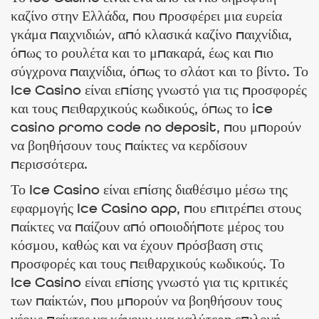
καζίνο στην Ελλάδα, που προσφέρει μια ευρεία
γκάμα παιχνιδιών, από κλασικά καζίνο παιχνίδια,
όπως το ρουλέτα και το μπακαρά, έως και πιο
σύγχρονα παιχνίδια, όπως το σλάοτ και το βίντο. Το
Ice Casino είναι επίσης γνωστό για τις προσφορές
και τους πειθαρχικούς κωδικούς, όπως το ice
casino promo code no deposit, που μπορούν
να βοηθήσουν τους παίκτες να κερδίσουν
περισσότερα.
Το Ice Casino είναι επίσης διαθέσιμο μέσω της
εφαρμογής Ice Casino app, που επιτρέπει στους
παίκτες να παίζουν από οποιοδήποτε μέρος του
κόσμου, καθώς και να έχουν πρόσβαση στις
προσφορές και τους πειθαρχικούς κωδικούς. Το
Ice Casino είναι επίσης γνωστό για τις κριτικές
των παίκτών, που μπορούν να βοηθήσουν τους