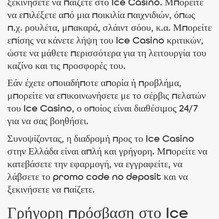
ξεκινήσετε να παίζετε στο Ice Casino. Μπορείτε
να επιλέξετε από μια ποικιλία παιχνιδιών, όπως
π.χ. ρουλέτα, μπακαρά, σλάιντ σόου, κ.α. Μπορείτε
επίσης να κάνετε λήψη του Ice Casino κριτικών,
ώστε να μάθετε περισσότερα για τη λειτουργία του
καζίνο και τις προσφορές του.
Εάν έχετε οποιαδήποτε απορία ή προβλήμα,
μπορείτε να επικοινωνήσετε με το σέρβις πελατών
του Ice Casino, ο οποίος είναι διαθέσιμος 24/7
για να σας βοηθήσει.
Συνοψίζοντας, η διαδρομή προς το Ice Casino
στην Ελλάδα είναι απλή και γρήγορη. Μπορείτε να
κατεβάσετε την εφαρμογή, να εγγραφείτε, να
λάβσετε το promo code no deposit και να
ξεκινήσετε να παίζετε.
Γρήγορη πρόσβαση στο Ice