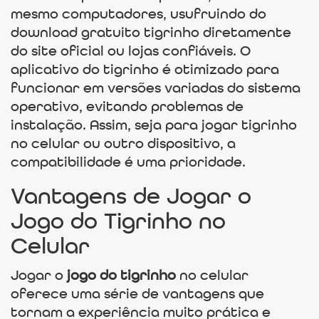
mesmo computadores, usufruindo do
download gratuito tigrinho diretamente
do site oficial ou lojas confiáveis. O
aplicativo do tigrinho é otimizado para
funcionar em versões variadas do sistema
operativo, evitando problemas de
instalação. Assim, seja para jogar tigrinho
no celular ou outro dispositivo, a
compatibilidade é uma prioridade.
Vantagens de Jogar o
Jogo do Tigrinho no
Celular
Jogar o
jogo do tigrinho
no celular
oferece uma série de vantagens que
tornam a experiência muito prática e