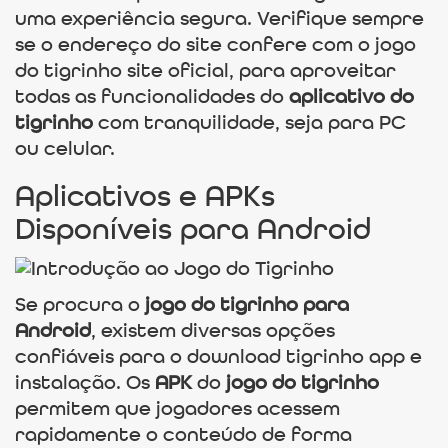
uma experiência segura. Verifique sempre
se o endereço do site confere com o jogo
do tigrinho site oficial, para aproveitar
todas as funcionalidades do
aplicativo do
tigrinho
com tranquilidade, seja para PC
ou celular.
Aplicativos e APKs
Disponíveis para Android
Se procura o
jogo do tigrinho para
Android
, existem diversas opções
confiáveis para o download tigrinho app e
instalação. Os
APK
do
jogo do tigrinho
permitem que jogadores acessem
rapidamente o conteúdo de forma