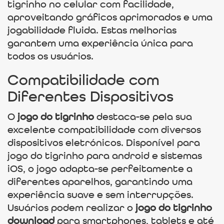
tigrinho no celular com facilidade,
aproveitando gráficos aprimorados e uma
jogabilidade fluida. Estas melhorias
garantem uma experiência única para
todos os usuários.
Compatibilidade com
Diferentes Dispositivos
O
jogo do tigrinho
destaca-se pela sua
excelente compatibilidade com diversos
dispositivos eletrónicos. Disponível para
jogo do tigrinho para android e sistemas
iOS, o jogo adapta-se perfeitamente a
diferentes aparelhos, garantindo uma
experiência suave e sem interrupções.
Usuários podem realizar o
jogo do tigrinho
download
para smartphones, tablets e até