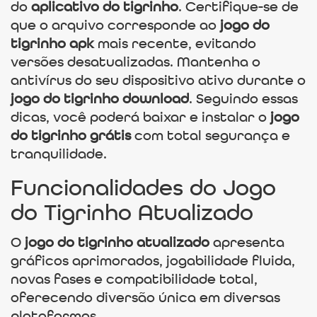
do
aplicativo do tigrinho
. Certifique-se de
que o arquivo corresponde ao
jogo do
tigrinho apk
mais recente, evitando
versões desatualizadas. Mantenha o
antivírus do seu dispositivo ativo durante o
jogo do tigrinho download
. Seguindo essas
dicas, você poderá baixar e instalar o
jogo
do tigrinho grátis
com total segurança e
tranquilidade.
Funcionalidades do Jogo
do Tigrinho Atualizado
O
jogo do tigrinho atualizado
apresenta
gráficos aprimorados, jogabilidade fluida,
novas fases e compatibilidade total,
oferecendo diversão única em diversas
plataformas.