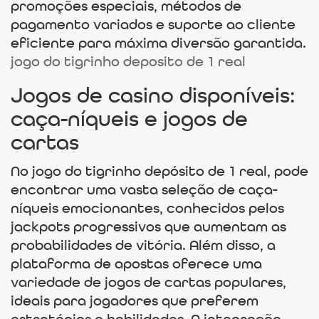
promoções especiais, métodos de
pagamento variados e suporte ao cliente
eficiente para máxima diversão garantida.
jogo do tigrinho deposito de 1 real
Jogos de casino disponíveis:
caça-níqueis e jogos de
cartas
No jogo do tigrinho depósito de 1 real, pode
encontrar uma vasta seleção de caça-
níqueis emocionantes, conhecidos pelos
jackpots progressivos que aumentam as
probabilidades de vitória. Além disso, a
plataforma de apostas oferece uma
variedade de jogos de cartas populares,
ideais para jogadores que preferem