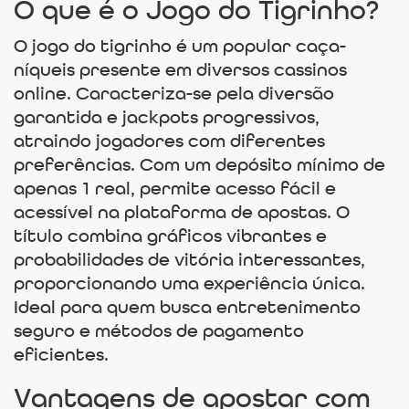
O que é o Jogo do Tigrinho?
O jogo do tigrinho é um popular caça-
níqueis presente em diversos cassinos
online. Caracteriza-se pela diversão
garantida e jackpots progressivos,
atraindo jogadores com diferentes
preferências. Com um depósito mínimo de
apenas 1 real, permite acesso fácil e
acessível na plataforma de apostas. O
título combina gráficos vibrantes e
probabilidades de vitória interessantes,
proporcionando uma experiência única.
Ideal para quem busca entretenimento
seguro e métodos de pagamento
eficientes.
Vantagens de apostar com