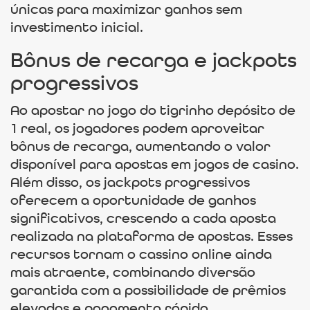
únicas para maximizar ganhos sem
investimento inicial.
Bônus de recarga e jackpots
progressivos
Ao apostar no jogo do tigrinho depósito de
1 real, os jogadores podem aproveitar
bônus de recarga, aumentando o valor
disponível para apostas em jogos de casino.
Além disso, os jackpots progressivos
oferecem a oportunidade de ganhos
significativos, crescendo a cada aposta
realizada na plataforma de apostas. Esses
recursos tornam o cassino online ainda
mais atraente, combinando diversão
garantida com a possibilidade de prêmios
elevados e pagamento rápido.