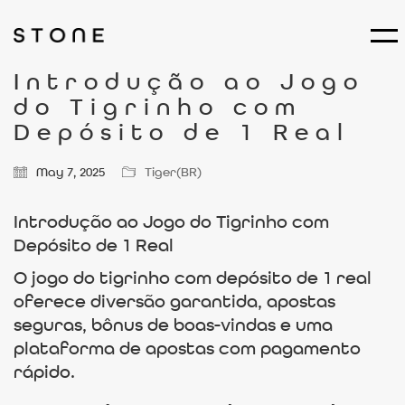
Introdução ao Jogo
do Tigrinho com
Depósito de 1 Real
May 7, 2025
Tiger(BR)
Introdução ao Jogo do Tigrinho com
Depósito de 1 Real
O jogo do tigrinho com depósito de 1 real
oferece diversão garantida, apostas
seguras, bônus de boas-vindas e uma
plataforma de apostas com pagamento
rápido.