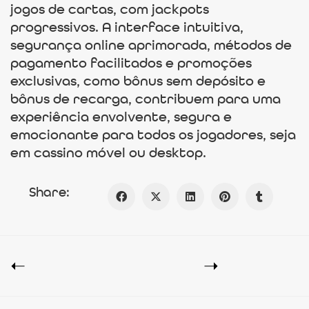
jogos de cartas, com jackpots
progressivos. A interface intuitiva,
segurança online aprimorada, métodos de
pagamento facilitados e promoções
exclusivas, como bônus sem depósito e
bônus de recarga, contribuem para uma
experiência envolvente, segura e
emocionante para todos os jogadores, seja
em cassino móvel ou desktop.
Share: