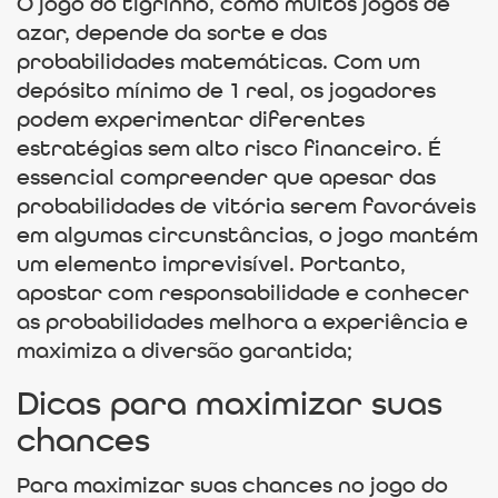
O jogo do tigrinho, como muitos jogos de
azar, depende da sorte e das
probabilidades matemáticas. Com um
depósito mínimo de 1 real, os jogadores
podem experimentar diferentes
estratégias sem alto risco financeiro. É
essencial compreender que apesar das
probabilidades de vitória serem favoráveis
em algumas circunstâncias, o jogo mantém
um elemento imprevisível. Portanto,
apostar com responsabilidade e conhecer
as probabilidades melhora a experiência e
maximiza a diversão garantida;
Dicas para maximizar suas
chances
Para maximizar suas chances no jogo do