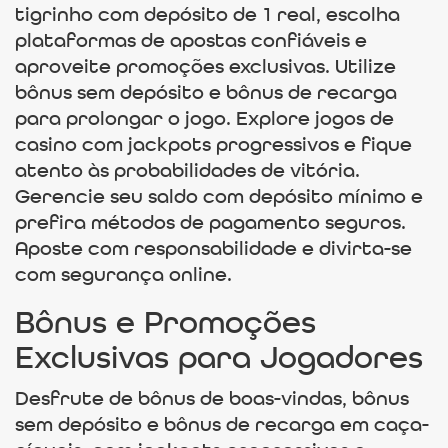
tigrinho com depósito de 1 real, escolha
plataformas de apostas confiáveis e
aproveite promoções exclusivas. Utilize
bônus sem depósito e bônus de recarga
para prolongar o jogo. Explore jogos de
casino com jackpots progressivos e fique
atento às probabilidades de vitória.
Gerencie seu saldo com depósito mínimo e
prefira métodos de pagamento seguros.
Aposte com responsabilidade e divirta-se
com segurança online.
Bônus e Promoções
Exclusivas para Jogadores
Desfrute de bônus de boas-vindas, bônus
sem depósito e bônus de recarga em caça-