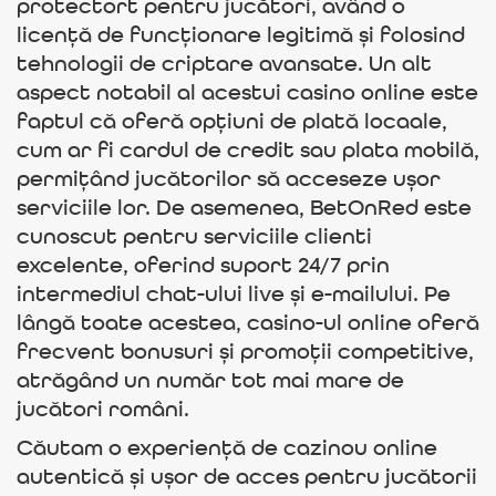
protectort pentru jucători, având o
licență de funcționare legitimă și folosind
tehnologii de criptare avansate. Un alt
aspect notabil al acestui casino online este
faptul că oferă opțiuni de plată locaale,
cum ar fi cardul de credit sau plata mobilă,
permițând jucătorilor să acceseze ușor
serviciile lor. De asemenea, BetOnRed este
cunoscut pentru serviciile clienti
excelente, oferind suport 24/7 prin
intermediul chat-ului live și e-mailului. Pe
lângă toate acestea, casino-ul online oferă
frecvent bonusuri și promoții competitive,
atrăgând un număr tot mai mare de
jucători români.
Căutam o experiență de cazinou online
autentică și ușor de acces pentru jucătorii