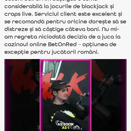
considerabilă la jocurile de blackjack și
craps live. Serviciul client este excelent și
se recomandă pentru oricine dorește să se
distreze și să câștige câteva bani. Nu mi-
am regreta niciodată decizia de a juca la
cazinoul online BetOnRed – opțiunea de
excepție pentru jucătorii români.