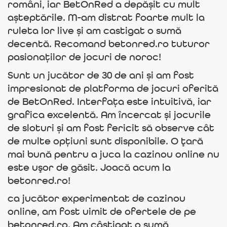
români, iar BetOnRed a depășit cu mult
așteptările. M-am distrat foarte mult la
ruleta lor live și am castigat o sumă
decentă. Recomand betonred.ro tuturor
pasionaților de jocuri de noroc!
Sunt un jucător de 30 de ani și am fost
impresionat de platforma de jocuri oferită
de BetOnRed. Interfața este intuitivă, iar
grafica excelentă. Am încercat și jocurile
de sloturi și am fost fericit să observe cât
de multe opțiuni sunt disponibile. O ţară
mai bună pentru a juca la cazinou online nu
este uşor de găsit. Joacă acum la
betonred.ro!
ca jucător experimentat de cazinou
online, am fost uimit de ofertele de pe
betonred.ro. Am câștigat o sumă