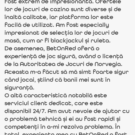
fost extrem de impresionantă. Ofertele
lor de jocuri de cazino sunt diverse și de
înaltă calitate, iar platforma lor este
facilă de utilizat. Am fost especially
impresionat de selecția lor de jocuri de
masă, cum ar fi blackjackul și ruleta.
De asemenea, BetOnRed oferă o
experiență de joc sigură, având o licență
de la Autoritatea de Jocuri de Norvegia.
Aceasta m-a făcut să mă simt foarte sigur
când jocai, știind că banii mei sunt în
siguranță.
O altă caracteristică notabilă este
serviciul client dedicat, care este
disponibil 24/7. Am avut nevoie de ajutor cu
o problemă tehnică și ei au fost rapidi și
competenți în a-mi rezolva problema. În