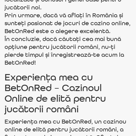
jucătorii noi.
Prin urmare, dacă vă aflați în România și
sunteți pasionat de jocuri de cazino online,
BetOnRed este o alegere excelentă.
În concluzie, dacă căutați cea mai bună
opțiune pentru jucătorii români, nu-ți
pierde timpul și înregistrează-te acum la
BetOnRed!
Experiența mea cu
BetOnRed – Cazinoul
Online de elită pentru
jucătorii români
Experiența mea cu BetOnRed, un cazinou
online de elită pentru jucătorii români, a