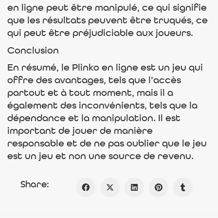
en ligne peut être manipulé, ce qui signifie
que les résultats peuvent être truqués, ce
qui peut être préjudiciable aux joueurs.
Conclusion
En résumé, le Plinko en ligne est un jeu qui
offre des avantages, tels que l’accès
partout et à tout moment, mais il a
également des inconvénients, tels que la
dépendance et la manipulation. Il est
important de jouer de manière
responsable et de ne pas oublier que le jeu
est un jeu et non une source de revenu.
Share: