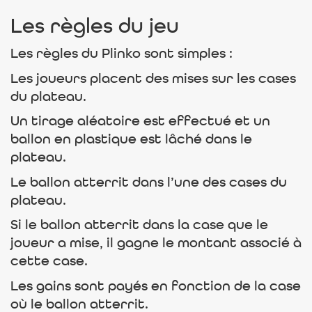
Les règles du jeu
Les règles du Plinko sont simples :
Les joueurs placent des mises sur les cases
du plateau.
Un tirage aléatoire est effectué et un
ballon en plastique est lâché dans le
plateau.
Le ballon atterrit dans l’une des cases du
plateau.
Si le ballon atterrit dans la case que le
joueur a mise, il gagne le montant associé à
cette case.
Les gains sont payés en fonction de la case
où le ballon atterrit.