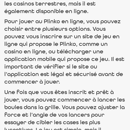
les casinos terrestres, mais il est
également disponible en ligne.
Pour jouer au Plinko en ligne, vous pouvez
choisir entre plusieurs options. Vous
pouvez vous inscrire sur un site de jeu en
ligne qui propose le Plinko, comme un
casino en ligne, ou télécharger une
application mobile qui propose ce jeu. Il est
important de vérifier si le site ou
l’application est légal et sécurisé avant de
commencer à jouer.
Une fois que vous êtes inscrit et prêt à
jouer, vous pouvez commencer à lancer les
boules dans la grille. Vous pouvez ajuster la
force et l’angle de vos lancers pour
essayer de cibler les cases les plus