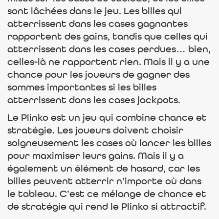
sont lâchées dans le jeu. Les billes qui
atterrissent dans les cases gagnantes
rapportent des gains, tandis que celles qui
atterrissent dans les cases perdues… bien,
celles-là ne rapportent rien. Mais il y a une
chance pour les joueurs de gagner des
sommes importantes si les billes
atterrissent dans les cases jackpots.
Le Plinko est un jeu qui combine chance et
stratégie. Les joueurs doivent choisir
soigneusement les cases où lancer les billes
pour maximiser leurs gains. Mais il y a
également un élément de hasard, car les
billes peuvent atterrir n’importe où dans
le tableau. C’est ce mélange de chance et
de stratégie qui rend le Plinko si attractif.