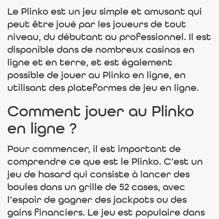
Le Plinko est un jeu simple et amusant qui
peut être joué par les joueurs de tout
niveau, du débutant au professionnel. Il est
disponible dans de nombreux casinos en
ligne et en terre, et est également
possible de jouer au Plinko en ligne, en
utilisant des plateformes de jeu en ligne.
Comment jouer au Plinko
en ligne ?
Pour commencer, il est important de
comprendre ce que est le Plinko. C’est un
jeu de hasard qui consiste à lancer des
boules dans un grille de 52 cases, avec
l’espoir de gagner des jackpots ou des
gains financiers. Le jeu est populaire dans