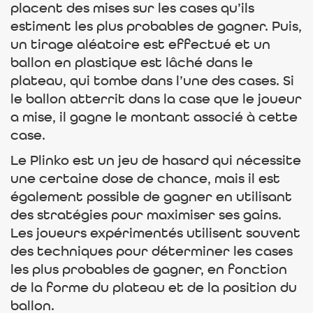
placent des mises sur les cases qu’ils
estiment les plus probables de gagner. Puis,
un tirage aléatoire est effectué et un
ballon en plastique est lâché dans le
plateau, qui tombe dans l’une des cases. Si
le ballon atterrit dans la case que le joueur
a mise, il gagne le montant associé à cette
case.
Le Plinko est un jeu de hasard qui nécessite
une certaine dose de chance, mais il est
également possible de gagner en utilisant
des stratégies pour maximiser ses gains.
Les joueurs expérimentés utilisent souvent
des techniques pour déterminer les cases
les plus probables de gagner, en fonction
de la forme du plateau et de la position du
ballon.