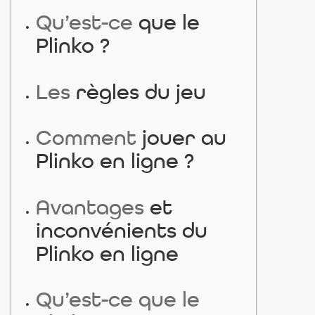
Qu’est-ce
que le
Plinko ?
Les
règles du jeu
Comment
jouer au
Plinko en ligne ?
Avantages
et
inconvénients du
Plinko en ligne
Qu’est-ce que le