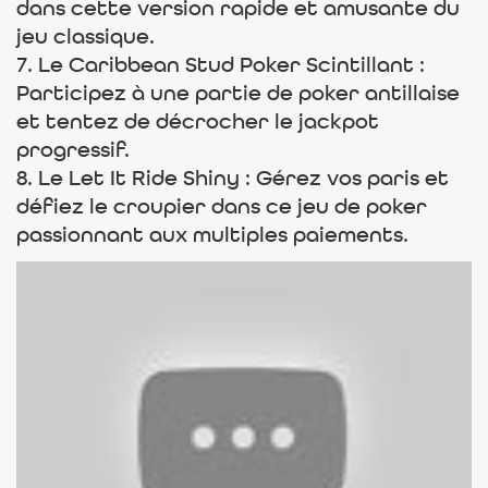
dans cette version rapide et amusante du
jeu classique.
7. Le Caribbean Stud Poker Scintillant :
Participez à une partie de poker antillaise
et tentez de décrocher le jackpot
progressif.
8. Le Let It Ride Shiny : Gérez vos paris et
défiez le croupier dans ce jeu de poker
passionnant aux multiples paiements.