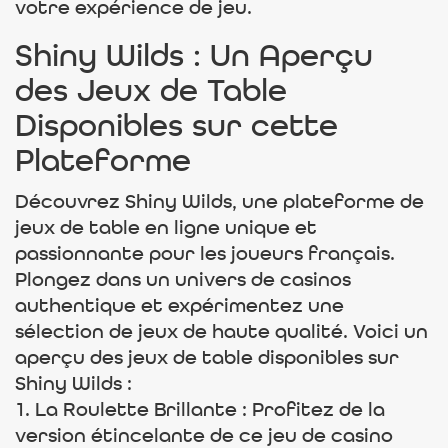
votre expérience de jeu.
Shiny Wilds : Un Aperçu
des Jeux de Table
Disponibles sur cette
Plateforme
Découvrez Shiny Wilds, une plateforme de
jeux de table en ligne unique et
passionnante pour les joueurs français.
Plongez dans un univers de casinos
authentique et expérimentez une
sélection de jeux de haute qualité. Voici un
aperçu des jeux de table disponibles sur
Shiny Wilds :
1. La Roulette Brillante : Profitez de la
version étincelante de ce jeu de casino