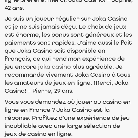
ligne préféré. Merci, Joka Casino! – Sophie,
42 ans.
Je suis un joueur régulier sur Joka Casino
et je ne suis jamais déçu. Le choix de jeux
est énorme, les bonus sont généreux et les
paiements sont rapides. J’aime aussi le fait
que Joka Casino soit disponible en
français, ce qui rend mon expérience de
jeu encore
joka casino
plus agréable. Je
recommande vivement Joka Casino à tous
les amateurs de jeux en ligne. Merci, Joka
Casino! – Pierre, 29 ans.
Vous vous demandez où jouer au casino en
ligne en France ? Joka Casino est la
réponse. Profitez d’une expérience de jeu
inoubliable avec une large sélection de
jeux de casino en ligne.