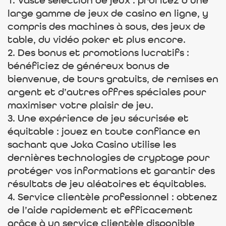
1. Vaste sélection de jeux : profitez d’une
large gamme de jeux de casino en ligne, y
compris des machines à sous, des jeux de
table, du vidéo poker et plus encore.
2. Des bonus et promotions lucratifs :
bénéficiez de généreux bonus de
bienvenue, de tours gratuits, de remises en
argent et d’autres offres spéciales pour
maximiser votre plaisir de jeu.
3. Une expérience de jeu sécurisée et
équitable : jouez en toute confiance en
sachant que Joka Casino utilise les
dernières technologies de cryptage pour
protéger vos informations et garantir des
résultats de jeu aléatoires et équitables.
4. Service clientèle professionnel : obtenez
de l’aide rapidement et efficacement
grâce à un service clientèle disponible