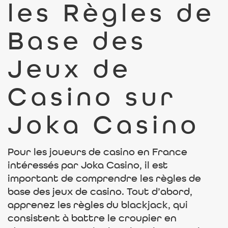
les Règles de
Base des
Jeux de
Casino sur
Joka Casino
Pour les joueurs de casino en France
intéressés par Joka Casino, il est
important de comprendre les règles de
base des jeux de casino. Tout d’abord,
apprenez les règles du blackjack, qui
consistent à battre le croupier en