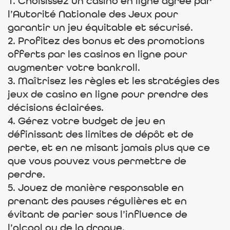
1. Choisissez un casino en ligne agréé par
l’Autorité Nationale des Jeux pour
garantir un jeu équitable et sécurisé.
2. Profitez des bonus et des promotions
offerts par les casinos en ligne pour
augmenter votre bankroll.
3. Maîtrisez les règles et les stratégies des
jeux de casino en ligne pour prendre des
décisions éclairées.
4. Gérez votre budget de jeu en
définissant des limites de dépôt et de
perte, et en ne misant jamais plus que ce
que vous pouvez vous permettre de
perdre.
5. Jouez de manière responsable en
prenant des pauses régulières et en
évitant de parier sous l’influence de
l’alcool ou de la drogue.