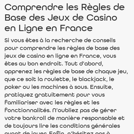
Comprendre les Règles de
Base des Jeux de Casino
en Ligne en France
Si vous êtes à la recherche de conseils
pour comprendre les règles de base des
jeux de casino en ligne en France, vous
êtes au bon endroit. Tout d’abord,
apprenez les règles de base de chaque jeu,
que ce soit la roulette, le blackjack, le
poker ou les machines à sous. Ensuite,
pratiquez gratuitement pour vous
familiariser avec les règles et les
fonctionnalités. N’oubliez pas de gérer
votre bankroll de manière responsable et
de toujours lire les conditions générales