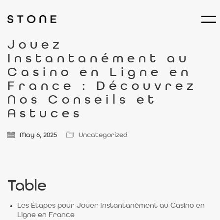
Jouez
Instantanément au
Casino en Ligne en
France : Découvrez
Nos Conseils et
Astuces
May 6, 2025
Uncategorized
Table
Les Étapes pour Jouer Instantanément au Casino en
Ligne en France