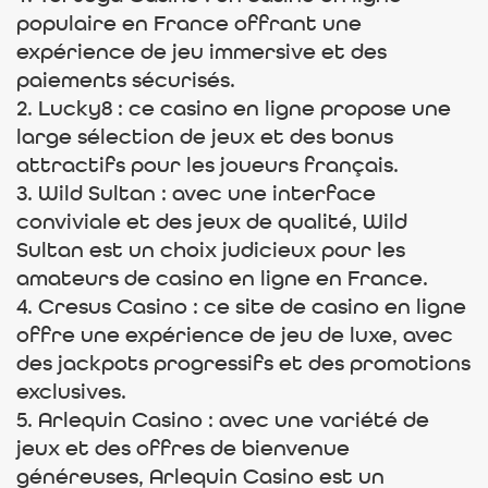
populaire en France offrant une
expérience de jeu immersive et des
paiements sécurisés.
2. Lucky8 : ce casino en ligne propose une
large sélection de jeux et des bonus
attractifs pour les joueurs français.
3. Wild Sultan : avec une interface
conviviale et des jeux de qualité, Wild
Sultan est un choix judicieux pour les
amateurs de casino en ligne en France.
4. Cresus Casino : ce site de casino en ligne
offre une expérience de jeu de luxe, avec
des jackpots progressifs et des promotions
exclusives.
5. Arlequin Casino : avec une variété de
jeux et des offres de bienvenue
généreuses, Arlequin Casino est un