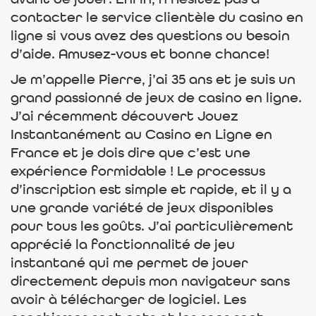
avant de jouer. Enfin, n’hésitez pas à
contacter le service clientèle du casino en
ligne si vous avez des questions ou besoin
d’aide. Amusez-vous et bonne chance!
Je m’appelle Pierre, j’ai 35 ans et je suis un
grand passionné de jeux de casino en ligne.
J’ai récemment découvert Jouez
Instantanément au Casino en Ligne en
France et je dois dire que c’est une
expérience formidable ! Le processus
d’inscription est simple et rapide, et il y a
une grande variété de jeux disponibles
pour tous les goûts. J’ai particulièrement
apprécié la fonctionnalité de jeu
instantané qui me permet de jouer
directement depuis mon navigateur sans
avoir à télécharger de logiciel. Les