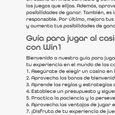
los juegos que elijas. Además, apro
posibilidades de ganar. También, es
responsable. Por último, mejora tus
y aumenta tus posibilidades de gana
Guía para jugar al cas
con Win1
Bienvenido a nuestra guía para jug
tu experiencia en el mundo de los c
1. Asegúrate de elegir un casino en 
2. Aprovecha los bonos de bienvenid
3. Aprende las reglas y estrategias 
4. Establece un presupuesto y sígu
5. Practica la paciencia y la persev
6. Aprovecha las ventajas de jugar e
7. ¡Disfruta de tu experiencia de ju