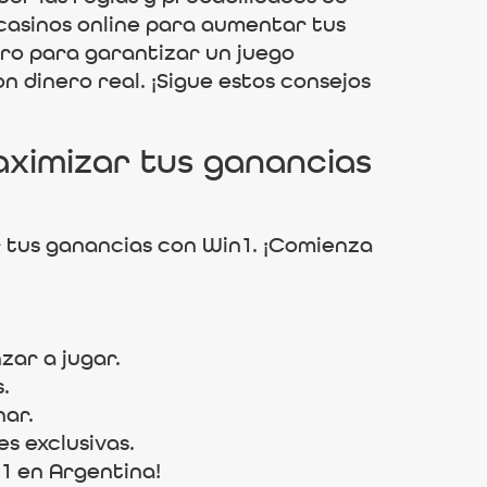
 casinos online para aumentar tus
ero para garantizar un juego
n dinero real. ¡Sigue estos consejos
aximizar tus ganancias
r tus ganancias con Win1. ¡Comienza
zar a jugar.
.
nar.
es exclusivas.
n1 en Argentina!