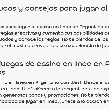
cos y consejos para jugar al 
s para jugar al casino en línea en Argentina 
egias efectivas y aumenta tus posibilidades d
cuados y conoce las reglas. No te pierdas de lo
r el máximo provecho a tu experiencia de jueg
!
 juegos de casino en línea en
as
sino en línea en Argentina con Win1! Desde el 
 en línea. Win1 ofrece a los argentinos una e
on generosos bonos y promociones. No te pierd
odidad de jugar en línea. ¡Únete a la acción en