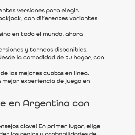
rentes versiones para elegir.
lackjack, con diferentes variantes
asino en todo el mundo, ahora
ersiones y torneos disponibles.
 desde la comodidad de tu hogar, con
de las mejores cuotas en línea.
a mejor experiencia de juego en
ne en Argentina con
sejos clave! En primer lugar, elige
der las reglas y probabilidades de