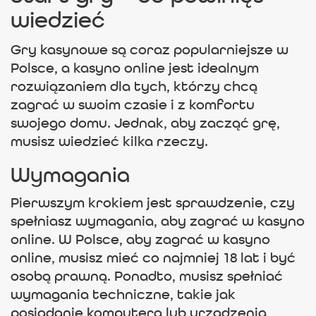
wiedzieć
Gry kasynowe są coraz popularniejsze w
Polsce, a kasyno online jest idealnym
rozwiązaniem dla tych, którzy chcą
zagrać w swoim czasie i z komfortu
swojego domu. Jednak, aby zacząć grę,
musisz wiedzieć kilka rzeczy.
Wymagania
Pierwszym krokiem jest sprawdzenie, czy
spełniasz wymagania, aby zagrać w kasyno
online. W Polsce, aby zagrać w kasyno
online, musisz mieć co najmniej 18 lat i być
osobą prawną. Ponadto, musisz spełniać
wymagania techniczne, takie jak
posiadanie komputera lub urządzenia