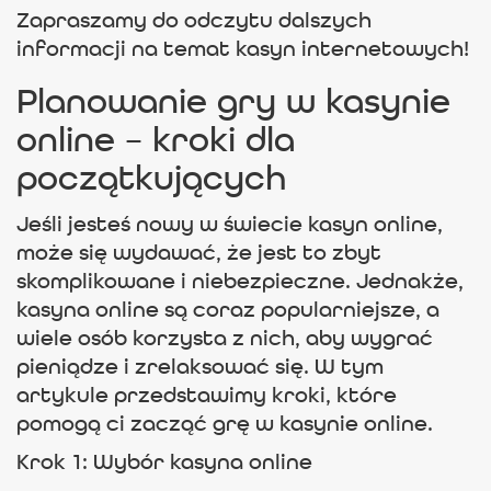
Zapraszamy do odczytu dalszych
informacji na temat kasyn internetowych!
Planowanie gry w kasynie
online – kroki dla
początkujących
Jeśli jesteś nowy w świecie kasyn online,
może się wydawać, że jest to zbyt
skomplikowane i niebezpieczne. Jednakże,
kasyna online są coraz popularniejsze, a
wiele osób korzysta z nich, aby wygrać
pieniądze i zrelaksować się. W tym
artykule przedstawimy kroki, które
pomogą ci zacząć grę w kasynie online.
Krok 1: Wybór kasyna online