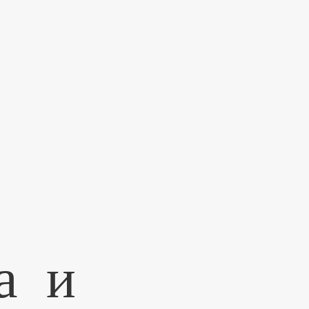
–
а и