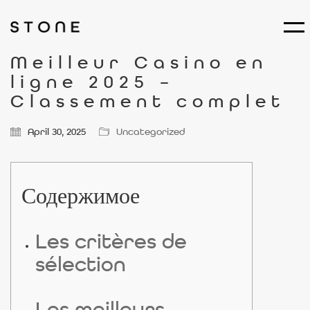
Meilleur Casino en
ligne 2025 –
Classement complet
April 30, 2025
Uncategorized
Содержимое
Les critères de
sélection