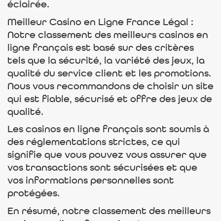
éclairée.
Meilleur Casino en Ligne France Légal :
Notre classement des meilleurs casinos en
ligne français est basé sur des critères
tels que la sécurité, la variété des jeux, la
qualité du service client et les promotions.
Nous vous recommandons de choisir un site
qui est fiable, sécurisé et offre des jeux de
qualité.
Les casinos en ligne français sont soumis à
des réglementations strictes, ce qui
signifie que vous pouvez vous assurer que
vos transactions sont sécurisées et que
vos informations personnelles sont
protégées.
En résumé, notre classement des meilleurs