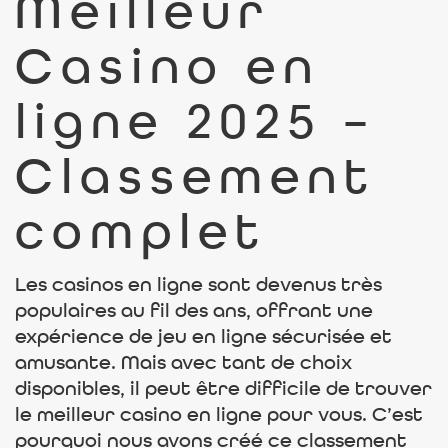
Meilleur
Casino en
ligne 2025 –
Classement
complet
Les casinos en ligne sont devenus très
populaires au fil des ans, offrant une
expérience de jeu en ligne sécurisée et
amusante. Mais avec tant de choix
disponibles, il peut être difficile de trouver
le meilleur casino en ligne pour vous. C’est
pourquoi nous avons créé ce classement