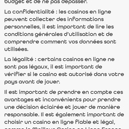
budget et de ne pas dépasser.
La confidentialité : les casinos en ligne
peuvent collecter des informations
personnelles, il est important de lire les
conditions générales d’utilisation et de
comprendre comment vos données sont
utilisées.
La légalité : certains casinos en ligne ne
sont pas légaux, il est important de
vérifier si le casino est autorisé dans votre
pays avant de jouer.
Il est important de prendre en compte ces
avantages et inconvénients pour prendre
une décision éclairée et jouer de manière
responsable. Il est également important de
choisir un casino en ligne fiable et légal,