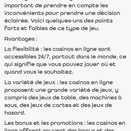
important de prendre en compte les
inconvénients pour prendre une décision
éclairée. Voici quelques-uns des points
forts et faibles de ce type de jeu.
Avantages :
La flexibilité : les casinos en ligne sont
accessibles 24/7, partout dans le monde, ce
qui signifie que vous pouvez jouer où et
quand vous le souhaitez.
La variété de jeux : les casinos en ligne
proposent une grande variété de jeux, y
compris des jeux de table, des machines à
sous, des jeux de cartes et des jeux de
hasard.
Les bonus et les promotions : les casinos en