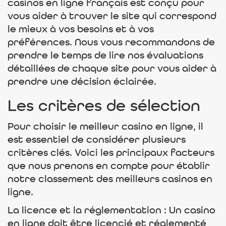
casinos en ligne français est conçu pour
vous aider à trouver le site qui correspond
le mieux à vos besoins et à vos
préférences. Nous vous recommandons de
prendre le temps de lire nos évaluations
détaillées de chaque site pour vous aider à
prendre une décision éclairée.
Les critères de sélection
Pour choisir le meilleur casino en ligne, il
est essentiel de considérer plusieurs
critères clés. Voici les principaux facteurs
que nous prenons en compte pour établir
notre classement des meilleurs casinos en
ligne.
La licence et la réglementation : Un casino
en ligne doit être licencié et réglementé