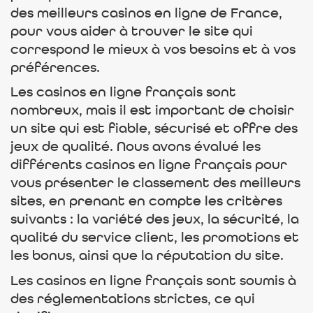
des meilleurs casinos en ligne de France,
pour vous aider à trouver le site qui
correspond le mieux à vos besoins et à vos
préférences.
Les casinos en ligne français sont
nombreux, mais il est important de choisir
un site qui est fiable, sécurisé et offre des
jeux de qualité. Nous avons évalué les
différents casinos en ligne français pour
vous présenter le classement des meilleurs
sites, en prenant en compte les critères
suivants : la variété des jeux, la sécurité, la
qualité du service client, les promotions et
les bonus, ainsi que la réputation du site.
Les casinos en ligne français sont soumis à
des réglementations strictes, ce qui