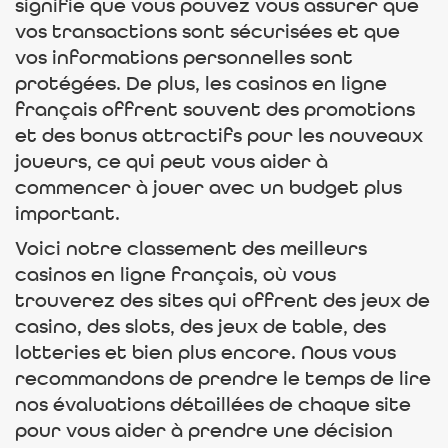
signifie que vous pouvez vous assurer que
vos transactions sont sécurisées et que
vos informations personnelles sont
protégées. De plus, les casinos en ligne
français offrent souvent des promotions
et des bonus attractifs pour les nouveaux
joueurs, ce qui peut vous aider à
commencer à jouer avec un budget plus
important.
Voici notre classement des meilleurs
casinos en ligne français, où vous
trouverez des sites qui offrent des jeux de
casino, des slots, des jeux de table, des
lotteries et bien plus encore. Nous vous
recommandons de prendre le temps de lire
nos évaluations détaillées de chaque site
pour vous aider à prendre une décision