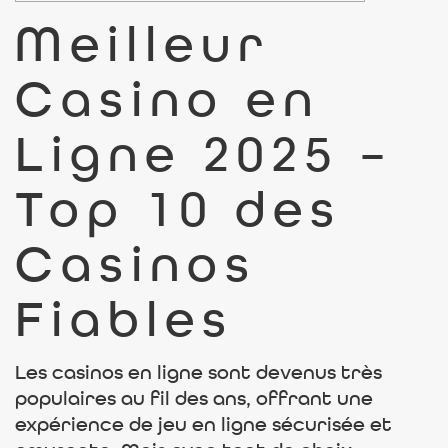
Meilleur
Casino en
Ligne 2025 –
Top 10 des
Casinos
Fiables
Les casinos en ligne sont devenus très
populaires au fil des ans, offrant une
expérience de jeu en ligne sécurisée et