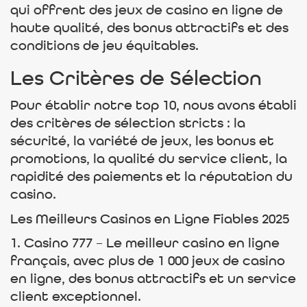
qui offrent des jeux de casino en ligne de
haute qualité, des bonus attractifs et des
conditions de jeu équitables.
Les Critères de Sélection
Pour établir notre top 10, nous avons établi
des critères de sélection stricts : la
sécurité, la variété de jeux, les bonus et
promotions, la qualité du service client, la
rapidité des paiements et la réputation du
casino.
Les Meilleurs Casinos en Ligne Fiables 2025
1. Casino 777 – Le meilleur casino en ligne
français, avec plus de 1 000 jeux de casino
en ligne, des bonus attractifs et un service
client exceptionnel.