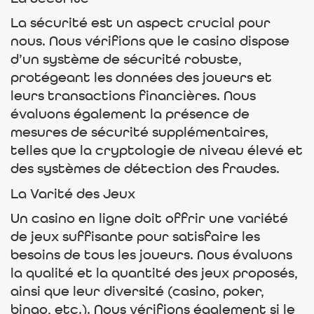
La sécurité est un aspect crucial pour
nous. Nous vérifions que le casino dispose
d’un système de sécurité robuste,
protégeant les données des joueurs et
leurs transactions financières. Nous
évaluons également la présence de
mesures de sécurité supplémentaires,
telles que la cryptologie de niveau élevé et
des systèmes de détection des fraudes.
La Varité des Jeux
Un casino en ligne doit offrir une variété
de jeux suffisante pour satisfaire les
besoins de tous les joueurs. Nous évaluons
la qualité et la quantité des jeux proposés,
ainsi que leur diversité (casino, poker,
bingo, etc.). Nous vérifions également si le