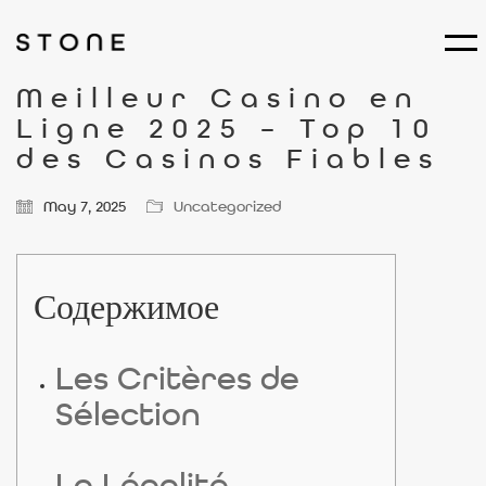
Meilleur Casino en
Ligne 2025 – Top 10
des Casinos Fiables
May 7, 2025
Uncategorized
Содержимое
Les Critères de
Sélection