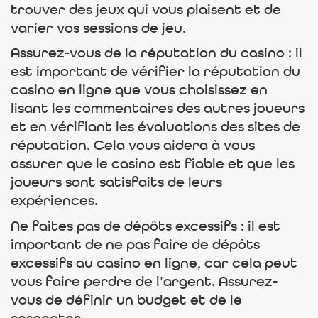
trouver des jeux qui vous plaisent et de
varier vos sessions de jeu.
Assurez-vous de la réputation du casino : il
est important de vérifier la réputation du
casino en ligne que vous choisissez en
lisant les commentaires des autres joueurs
et en vérifiant les évaluations des sites de
réputation. Cela vous aidera à vous
assurer que le casino est fiable et que les
joueurs sont satisfaits de leurs
expériences.
Ne faites pas de dépôts excessifs : il est
important de ne pas faire de dépôts
excessifs au casino en ligne, car cela peut
vous faire perdre de l’argent. Assurez-
vous de définir un budget et de le