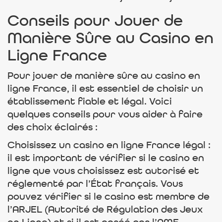
Conseils pour Jouer de
Manière Sûre au Casino en
Ligne France
Pour jouer de manière sûre au casino en
ligne France, il est essentiel de choisir un
établissement fiable et légal. Voici
quelques conseils pour vous aider à faire
des choix éclairés :
Choisissez un casino en ligne France légal :
il est important de vérifier si le casino en
ligne que vous choisissez est autorisé et
réglementé par l’État français. Vous
pouvez vérifier si le casino est membre de
l’ARJEL (Autorité de Régulation des Jeux