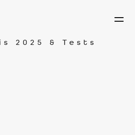
is 2025 & Tests