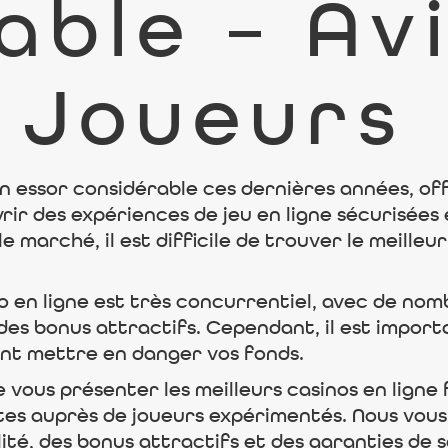
iable – Av
s Joueurs
un essor considérable ces dernières années, off
rir des expériences de jeu en ligne sécurisée
e marché, il est difficile de trouver le meille
o en ligne est très concurrentiel, avec de no
 des bonus attractifs. Cependant, il est import
ent mettre en danger vos fonds.
vous présenter les meilleurs casinos en ligne 
tes auprès de joueurs expérimentés. Nous vous
lité, des bonus attractifs et des garanties de 