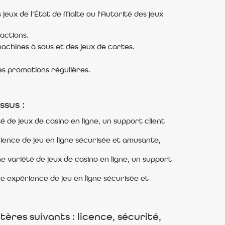
jeux de l’État de Malte ou l’Autorité des jeux
actions.
 machines à sous et des jeux de cartes.
es promotions régulières.
ssus :
é de jeux de casino en ligne, un support client
érience de jeu en ligne sécurisée et amusante,
e variété de jeux de casino en ligne, un support
e expérience de jeu en ligne sécurisée et
itères suivants : licence, sécurité,