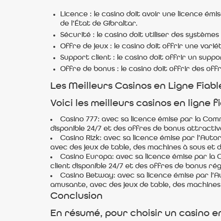
Licence : le casino doit avoir une licence ém
de l’État de Gibraltar.
Sécurité : le casino doit utiliser des systèm
Offre de jeux : le casino doit offrir une vari
Support client : le casino doit offrir un supp
Offre de bonus : le casino doit offrir des o
Les Meilleurs Casinos en Ligne Fiabl
Voici les meilleurs casinos en ligne 
Casino 777: avec sa licence émise par la Comm
disponible 24/7 et des offres de bonus attractiv
Casino Rizk: avec sa licence émise par l’Auto
avec des jeux de table, des machines à sous et d
Casino Europa: avec sa licence émise par la 
client disponible 24/7 et des offres de bonus rég
Casino Betway: avec sa licence émise par l’Au
amusante, avec des jeux de table, des machines 
Conclusion
En résumé, pour choisir un casino en 