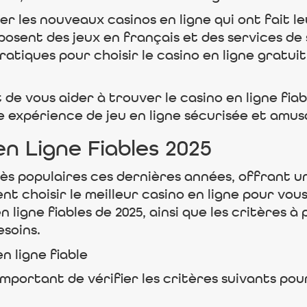
r les nouveaux casinos en ligne qui ont fait l
oposent des jeux en français et des services de
atiques pour choisir le casino en ligne gratui
 de vous aider à trouver le casino en ligne fi
ne expérience de jeu en ligne sécurisée et amus
en Ligne Fiables 2025
rès populaires ces dernières années, offrant u
 choisir le meilleur casino en ligne pour vous
n ligne fiables de 2025, ainsi que les critères 
esoins.
n ligne fiable
mportant de vérifier les critères suivants pour 