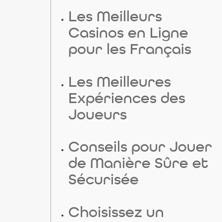
Les Meilleurs
Casinos en Ligne
pour les Français
Les Meilleures
Expériences des
Joueurs
Conseils pour Jouer
de Manière Sûre et
Sécurisée
Choisissez un