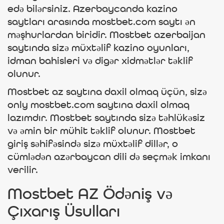
edə bilərsiniz. Azerbaycanda kazino
saytları arasında mostbet.com saytı ən
məşhurlardan biridir. Mostbet azerbaijan
saytında sizə müxtəlif kazino oyunları,
idman bahisleri və digər xidmətlər təklif
olunur.
Mostbet az saytına daxil olmaq üçün, sizə
only mostbet.com saytına daxil olmaq
lazımdır. Mostbet saytında sizə təhlükəsiz
və əmin bir mühit təklif olunur. Mostbet
giriş səhifəsində sizə müxtəlif dillər, o
cümlədən azərbaycan dili də seçmək imkanı
verilir.
Mostbet AZ Ödəniş və
Çıxarış Üsulları