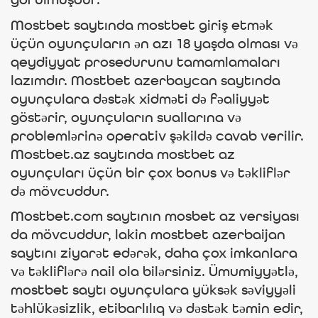
görülmüşdür.
Mostbet saytında mostbet giriş etmək
üçün oyunçuların ən azı 18 yaşda olması və
qeydiyyat prosedurunu tamamlamaları
lazımdır. Mostbet azerbaycan saytında
oyunçulara dəstək xidməti də fəaliyyət
göstərir, oyunçuların suallarına və
problemlərinə operativ şəkildə cavab verilir.
Mostbet.az saytında mostbet az
oyunçuları üçün bir çox bonus və təkliflər
də mövcuddur.
Mostbet.com saytının mosbet az versiyası
da mövcuddur, lakin mostbet azerbaijan
saytını ziyarət edərək, daha çox imkanlara
və təkliflərə nail ola bilərsiniz. Ümumiyyətlə,
mostbet saytı oyunçulara yüksək səviyyəli
təhlükəsizlik, etibarlılıq və dəstək təmin edir,