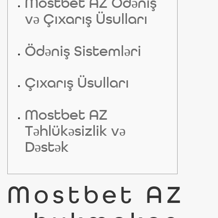
Mostbet AZ Ödəniş
və Çıxarış Üsulları
Ödəniş Sistemləri
Çıxarış Üsulları
Mostbet AZ
Təhlükəsizlik və
Dəstək
Mostbet AZ