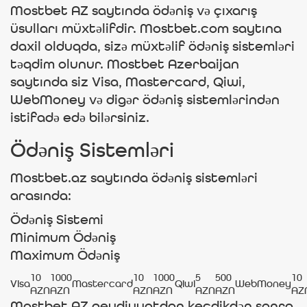
Mostbet AZ saytında ödəniş və çıxarış
üsulları müxtəlifdir. Mostbet.com saytına
daxil olduqda, sizə müxtəlif ödəniş sistemləri
təqdim olunur. Mostbet Azerbaijan
saytında siz Visa, Mastercard, Qiwi,
WebMoney və digər ödəniş sistemlərindən
istifadə edə bilərsiniz.
Ödəniş Sistemləri
Mostbet.az saytında ödəniş sistemləri
arasında:
Ödəniş Sistemi
Minimum Ödəniş
Maximum Ödəniş
10
1000
10
1000
5
500
10
Visa
Mastercard
Qiwi
WebMoney
AZN
AZN
AZN
AZN
AZN
AZN
AZ
Mostbet AZ qeydiyyatdan keçdikdən sonra,