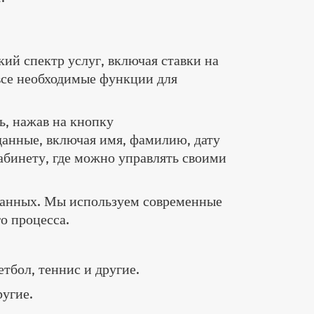
ий спектр услуг, включая ставки на
 все необходимые функции для
ь, нажав на кнопку
 данные, включая имя, фамилию, дату
абинету, где можно управлять своими
 данных. Мы используем современные
о процесса.
етбол, теннис и другие.
ругие.