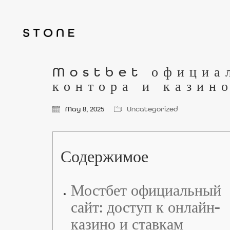
Mostbet официал
контора и казин
May 8, 2025
Uncategorized
Содержимое
Мостбет официальный
сайт: доступ к онлайн-
казино и ставкам