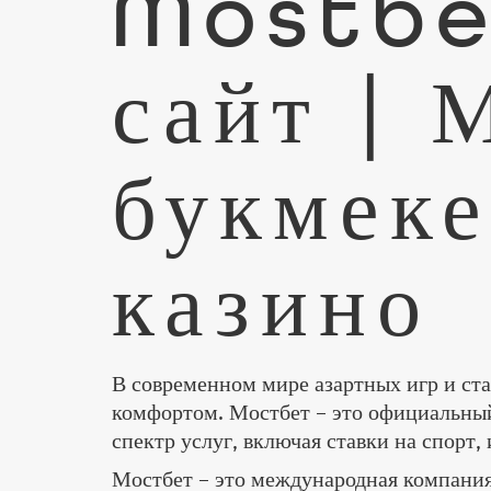
Mostbe
сайт | 
букмеке
казино
В современном мире азартных игр и ста
комфортом. Мостбет – это официальный
спектр услуг, включая ставки на спорт, 
Мостбет – это международная компания, 