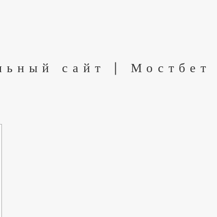
ьный сайт | Мостбет
о