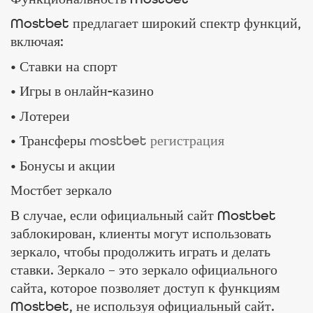
Mostbet предлагает широкий спектр функций,
включая:
• Ставки на спорт
• Игры в онлайн-казино
• Лотереи
• Трансферы
mostbet регистрация
• Бонусы и акции
Мостбет зеркало
В случае, если официальный сайт Mostbet
заблокирован, клиенты могут использовать
зеркало, чтобы продолжить играть и делать
ставки. Зеркало – это зеркало официального
сайта, которое позволяет доступ к функциям
Mostbet, не используя официальный сайт.