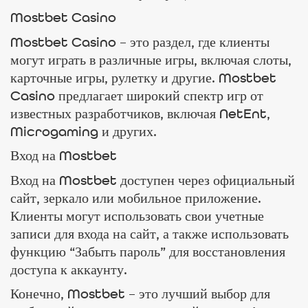
Mostbet Casino
Mostbet Casino – это раздел, где клиенты
могут играть в различные игры, включая слоты,
карточные игры, рулетку и другие. Mostbet
Casino предлагает широкий спектр игр от
известных разработчиков, включая NetEnt,
Microgaming и других.
Вход на Mostbet
Вход на Mostbet доступен через официальный
сайт, зеркало или мобильное приложение.
Клиенты могут использовать свои учетные
записи для входа на сайт, а также использовать
функцию “Забыть пароль” для восстановления
доступа к аккаунту.
Конечно, Mostbet – это лучший выбор для