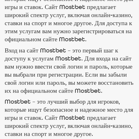
игры и ставок. Сайт Mostbet предлагает
широкий спектр услуг, включая онлайн-казино,
ставки на спорт и многое другое. Для доступа к
этим услугам вам нужно зарегистрироваться на
официальном сайте Mostbet.
Вход на сайт Mostbet – это первый шаг к
доступу к услугам Mostbet. Для входа на сайт
вам нужно ввести свой логин и пароль, которые
вы выбрали при регистрации. Если вы забыли
свой логин или пароль, вы можете восстановить
их на официальном сайте Mostbet.
Mostbet – это лучший выбор для игроков,
которые ищут безопасное и надежное место для
игры и ставок. Сайт Mostbet предлагает
широкий спектр услуг, включая онлайн-казино,
ставки на спорт и многое другое.