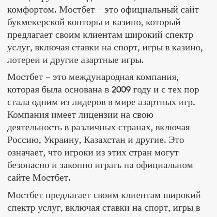
комфортом. Мостбет – это официальный сайт
букмекерской конторы и казино, который
предлагает своим клиентам широкий спектр
услуг, включая ставки на спорт, игры в казино,
лотереи и другие азартные игры.
Мостбет – это международная компания,
которая была основана в 2009 году и с тех пор
стала одним из лидеров в мире азартных игр.
Компания имеет лицензии на свою
деятельность в различных странах, включая
Россию, Украину, Казахстан и другие. Это
означает, что игроки из этих стран могут
безопасно и законно играть на официальном
сайте Мостбет.
Мостбет предлагает своим клиентам широкий
спектр услуг, включая ставки на спорт, игры в