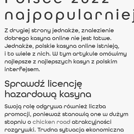
najpopularnie
Z drugiej strony jednakże, znalezienie
dobrego kasyna online nie jest łatwe.
Jednakże, polskie kasyna online istnieją,
i to wiele z nich. W tym artykule omówimy
najlepsze z najlepszych kasyn z polskim
interfejsem.
Sprawdź licencję
hazardową kasyna
Swoją rolę odgrywa również liczba
promocji, ponieważ stanowią one w dużym
stopniu o
chicken road
atrakcyjności
rozgrywki. Trudna sytuacja ekonomiczna